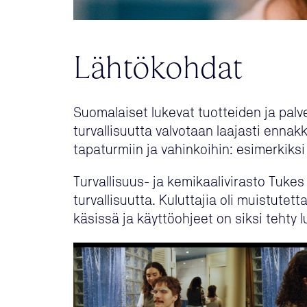
Lähtökohdat
Suomalaiset lukevat tuotteiden ja palve
turvallisuutta valvotaan laajasti enna
tapaturmiin ja vahinkoihin: esimerkiksi
Turvallisuus- ja kemikaalivirasto Tukes
turvallisuutta. Kuluttajia oli muistutet
käsissä ja käyttöohjeet on siksi tehty l