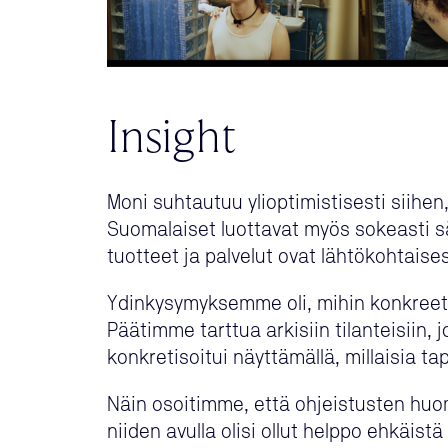
Insight
Moni suhtautuu ylioptimistisesti siihen
Suomalaiset luottavat myös sokeasti sää
tuotteet ja palvelut ovat lähtökohtaises
Ydinkysymyksemme oli, mihin konkreett
Päätimme tarttua arkisiin tilanteisiin, 
konkretisoitui näyttämällä, millaisia ta
Näin osoitimme, että ohjeistusten huomi
niiden avulla olisi ollut helppo ehkäi