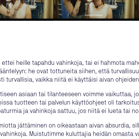
, ettei heille tapahdu vahinkoja, tai ei hahmota ma
ntelyyn: he ovat tottuneita siihen, että turvallisuut
ti turvallisia, vaikka niitä ei käyttäisi aivan ohjeid
iseen asiaan tai tilanteeseen voimme vaikuttaa, 
joissa tuotteen tai palvelun käyttöohjeet oli tarkoit
paturmia ja vahinkoja sattuu, jos niitä ei lueta tai n
otta jättäminen on oikeastaan aivan absurdia, sillä n
stä vahinkoja. Muistutimme kuluttajia heidän omast