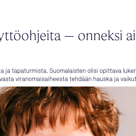
yttöohjeita – onneksi 
ta ja tapaturmista. Suomalaisten olisi opittava luke
evasta viranomaisaiheesta tehdään hauska ja vaikut