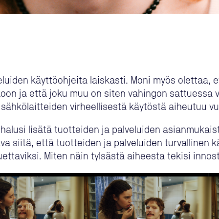
luiden käyttöohjeita laiskasti. Moni myös olettaa, e
kkoon ja että joku muu on siten vahingon sattuessa 
 sähkölaitteiden virheellisestä käytöstä aiheutuu vuo
 halusi lisätä tuotteiden ja palveluiden asianmukaist
tava siitä, että tuotteiden ja palveluiden turvallinen
uettaviksi. Miten näin tylsästä aiheesta tekisi inno