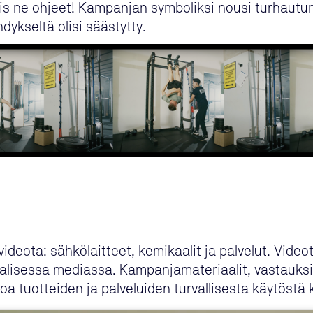
s ne ohjeet! Kampanjan symboliksi nousi turhautunu
dykseltä olisi säästytty.
deota: sähkölaitteet, kemikaalit ja palvelut. Videot
aalisessa mediassa. Kampanjamateriaalit, vastauksi
toa tuotteiden ja palveluiden turvallisesta käytöstä 