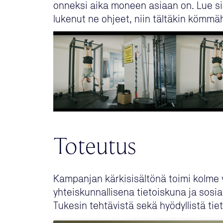
onneksi aika moneen asiaan on. Lue sii
lukenut ne ohjeet, niin tältäkin kömmäh
Toteutus
Kampanjan kärkisisältönä toimi kolme vi
yhteiskunnallisena tietoiskuna ja sosi
Tukesin tehtävistä sekä hyödyllistä tie