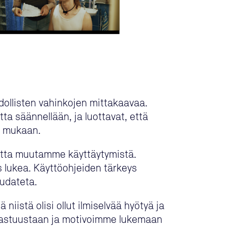
hdollisten vahinkojen mittakaavaa.
ta säännellään, ja luottavat, että
en mukaan.
jotta muutamme käyttäytymistä.
us lukea. Käyttöohjeiden tärkeys
oudateta.
iistä olisi ollut ilmiselvää hyötyä ja
a vastuustaan ja motivoimme lukemaan