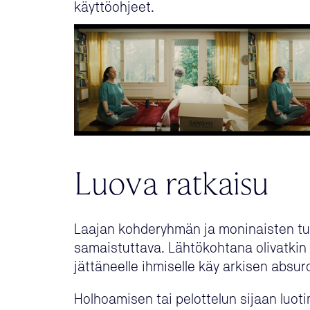
käyttöohjeet.
Luova ratkaisu
Laajan kohderyhmän ja moninaisten tuott
samaistuttava. Lähtökohtana olivatkin ta
jättäneelle ihmiselle käy arkisen absurd
Holhoamisen tai pelottelun sijaan luot