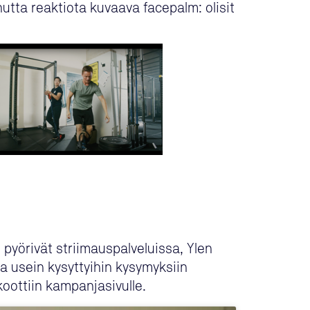
tta reaktiota kuvaava facepalm: olisit
 pyörivät striimauspalveluissa, Ylen
a usein kysyttyihin kysymyksiin
koottiin kampanjasivulle.