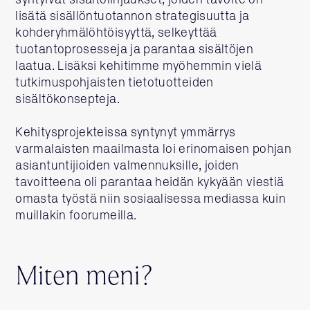
syntyivät sisältölinjaukset, joiden tavoite on
lisätä sisällöntuotannon strategisuutta ja
kohderyhmälöhtöisyyttä, selkeyttää
tuotantoprosesseja ja parantaa sisältöjen
laatua. Lisäksi kehitimme myöhemmin vielä
tutkimuspohjaisten tietotuotteiden
sisältökonsepteja.
Kehitysprojekteissa syntynyt ymmärrys
varmalaisten maailmasta loi erinomaisen pohjan
asiantuntijioiden valmennuksille, joiden
tavoitteena oli parantaa heidän kykyään viestiä
omasta työstä niin sosiaalisessa mediassa kuin
muillakin foorumeilla.
Miten meni?