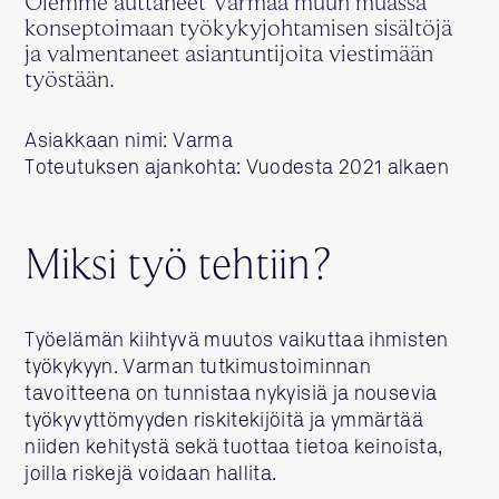
Olemme auttaneet Varmaa muun muassa
konseptoimaan työkykyjohtamisen sisältöjä
ja valmentaneet asiantuntijoita viestimään
työstään.
Asiakkaan nimi: Varma
Toteutuksen ajankohta: Vuodesta 2021 alkaen
Miksi työ tehtiin?
Työelämän kiihtyvä muutos vaikuttaa ihmisten
työkykyyn. Varman tutkimustoiminnan
tavoitteena on tunnistaa nykyisiä ja nousevia
työkyvyttömyyden riskitekijöitä ja ymmärtää
niiden kehitystä sekä tuottaa tietoa keinoista,
joilla riskejä voidaan hallita.