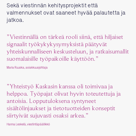
Sekä viestinnän kehitysprojektit että
valmennukset ovat saaneet hyvää palautetta ja
jatkoa.
”Viestinnällä on tärkeä rooli siinä, että hiljaiset
signaalit työkykykysymyksistä päätyvät
yhteiskunnalliseen keskusteluun, ja ratkaisumallit
suomalaisille työpaikoille käyttöön.”
Maria Ruuska, asiakkuusjohtaja
”Yhteistyö Kaskasin kanssa oli toimivaa ja
helppoa. Työpajat olivat hyvin toteutettuja ja
antoisia. Lopputuloksena syntyneet
sisältölinjaukset ja tietotuotteiden konseptit
siirtyivät sujuvasti osaksi arkea.”
Hanna Leskelä, viestintäpäällikkö