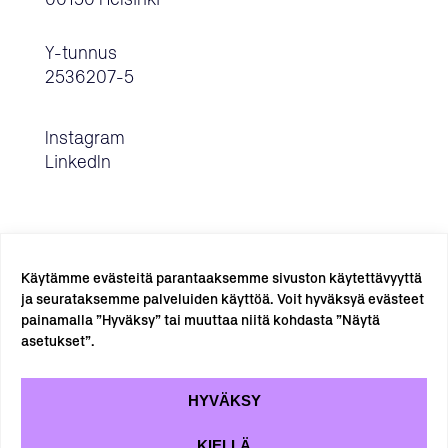
00150 Helsinki
Y-tunnus
2536207-5
Instagram
LinkedIn
Käytämme evästeitä parantaaksemme sivuston käytettävyyttä
ja seurataksemme palveluiden käyttöä. Voit hyväksyä evästeet
painamalla ”Hyväksy” tai muuttaa niitä kohdasta ”Näytä
TILAA UUTISKIRJE →
asetukset”.
HYVÄKSY
KIELLÄ