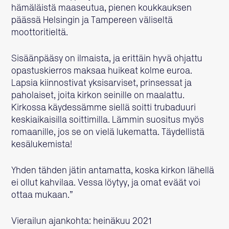
hämäläistä maaseutua, pienen koukkauksen
päässä Helsingin ja Tampereen väliseltä
moottoritieltä.
Sisäänpääsy on ilmaista, ja erittäin hyvä ohjattu
opastuskierros maksaa huikeat kolme euroa.
Lapsia kiinnostivat yksisarviset, prinsessat ja
paholaiset, joita kirkon seinille on maalattu.
Kirkossa käydessämme siellä soitti trubaduuri
keskiaikaisilla soittimilla. Lämmin suositus myös
romaanille, jos se on vielä lukematta. Täydellistä
kesälukemista!
Yhden tähden jätin antamatta, koska kirkon lähellä
ei ollut kahvilaa. Vessa löytyy, ja omat eväät voi
ottaa mukaan.”
Vierailun ajankohta: heinäkuu 2021