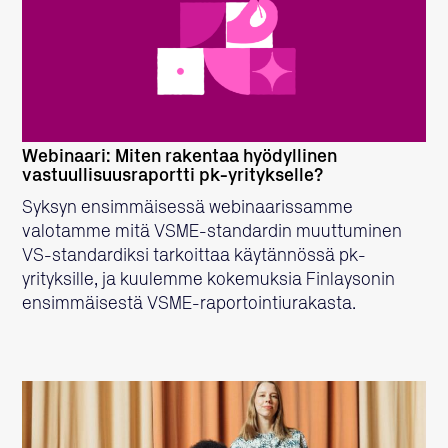
LUE LISÄÄ
Webinaari: Miten rakentaa hyödyllinen
vastuullisuusraportti pk-yritykselle?
Syksyn ensimmäisessä webinaarissamme
valotamme mitä VSME-standardin muuttuminen
VS-standardiksi tarkoittaa käytännössä pk-
yrityksille, ja kuulemme kokemuksia Finlaysonin
ensimmäisestä VSME-raportointiurakasta.