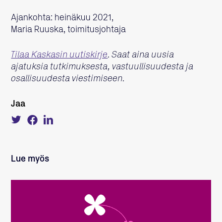
Ajankohta: heinäkuu 2021,
Maria Ruuska, toimitusjohtaja
Tilaa Kaskasin uutiskirje
. Saat aina uusia
ajatuksia tutkimuksesta, vastuullisuudesta ja
osallisuudesta viestimiseen.
Jaa
Tweet
Share
Share
about
on
on
this
Facebook
LinkedIn
on
Twitter
Lue myös