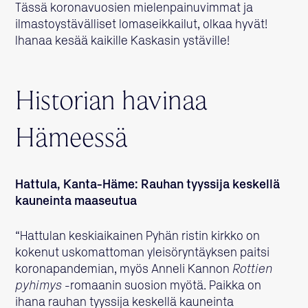
Tässä koronavuosien mielenpainuvimmat ja
ilmastoystävälliset lomaseikkailut, olkaa hyvät!
Ihanaa kesää kaikille Kaskasin ystäville!
Historian havinaa
Hämeessä
Hattula, Kanta-Häme: Rauhan tyyssija keskellä
kauneinta maaseutua
“Hattulan keskiaikainen Pyhän ristin kirkko on
kokenut uskomattoman yleisöryntäyksen paitsi
koronapandemian, myös Anneli Kannon
Rottien
pyhimys
-romaanin suosion myötä. Paikka on
ihana rauhan tyyssija keskellä kauneinta