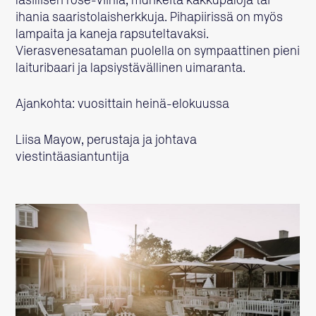
lasillisen rosé-viiniä, muhkeita kakkupaloja tai
ihania saaristolaisherkkuja. Pihapiirissä on myös
lampaita ja kaneja rapsuteltavaksi.
Vierasvenesataman puolella on sympaattinen pieni
laituribaari ja lapsiystävällinen uimaranta.
Ajankohta: vuosittain heinä-elokuussa
Liisa Mayow, perustaja ja johtava
viestintäasiantuntija