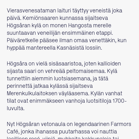
Vierasvenesataman laituri täyttyy veneistä joka
päivä. Kemiönsaaren kunnassa sijaitseva
Högsåran kylä on monen Hangosta merelle
suuntaavan veneilijän ensimmäinen etappi.
Päiväretkelle pääsee ilman omaa venettäkin, kun
hyppää mantereella Kasnäsistä lossiin.
Högsåra on vielä sisäsaaristoa, joten kallioiden
sijasta saari on vehreää peltomaisemaa. Kylä
tunnettiin aiemmin luotsiasemana, ja tätä
perinnettä jatkaa kylässä sijaitseva
Merenkulkulaitoksen väyläasema. Kylän vanhat
tilat ovat enimmäkseen vanhoja luotsitiloja 1700-
luvulta.
Nyt Högsåran vetonaula on legendaarinen Farmors
Café, jonka ihanassa puutarhassa voi nauttia