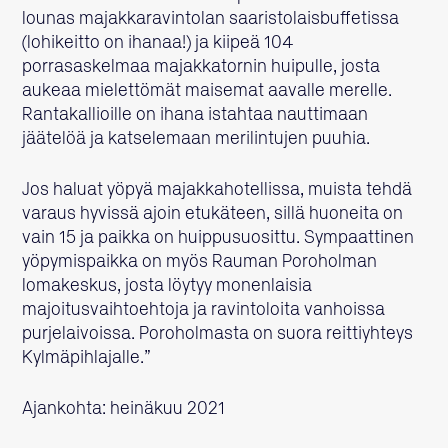
lounas majakkaravintolan saaristolaisbuffetissa
(lohikeitto on ihanaa!) ja kiipeä 104
porrasaskelmaa majakkatornin huipulle, josta
aukeaa mielettömät maisemat aavalle merelle.
Rantakallioille on ihana istahtaa nauttimaan
jäätelöä ja katselemaan merilintujen puuhia.
Jos haluat yöpyä majakkahotellissa, muista tehdä
varaus hyvissä ajoin etukäteen, sillä huoneita on
vain 15 ja paikka on huippusuosittu. Sympaattinen
yöpymispaikka on myös Rauman Poroholman
lomakeskus, josta löytyy monenlaisia
majoitusvaihtoehtoja ja ravintoloita vanhoissa
purjelaivoissa. Poroholmasta on suora reittiyhteys
Kylmäpihlajalle.”
Ajankohta: heinäkuu 2021