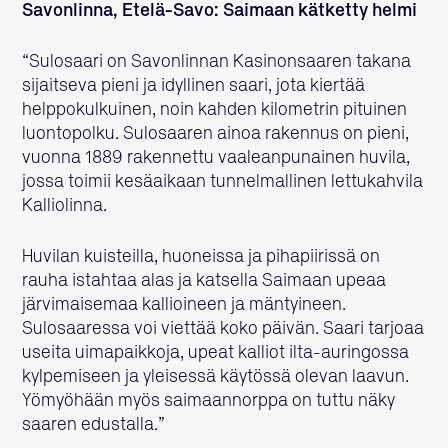
Savonlinna, Etelä-Savo: Saimaan kätketty helmi
“Sulosaari on Savonlinnan Kasinonsaaren takana
sijaitseva pieni ja idyllinen saari, jota kiertää
helppokulkuinen, noin kahden kilometrin pituinen
luontopolku. Sulosaaren ainoa rakennus on pieni,
vuonna 1889 rakennettu vaaleanpunainen huvila,
jossa toimii kesäaikaan tunnelmallinen lettukahvila
Kalliolinna.
Huvilan kuisteilla, huoneissa ja pihapiirissä on
rauha istahtaa alas ja katsella Saimaan upeaa
järvimaisemaa kallioineen ja mäntyineen.
Sulosaaressa voi viettää koko päivän. Saari tarjoaa
useita uimapaikkoja, upeat kalliot ilta-auringossa
kylpemiseen ja yleisessä käytössä olevan laavun.
Yömyöhään myös saimaannorppa on tuttu näky
saaren edustalla.”