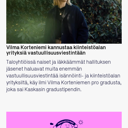
LUE LISÄÄ
Vilma Korteniemi kannustaa kiinteistöalan
yrityksiä vastuullisuusviestintään
Taloyhtiöissä naiset ja iäkkäämmät hallituksen
jäsenet haluavat muita enemmän
vastuullisuusviestintää isännöinti- ja kiinteistöalan
yrityksiltä, käy ilmi Vilma Korteniemen pro gradusta,
joka sai Kaskasin gradustipendin.