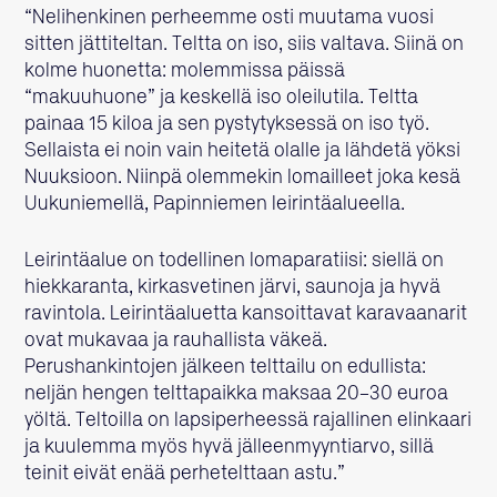
“Nelihenkinen perheemme osti muutama vuosi
sitten jättiteltan. Teltta on iso, siis valtava. Siinä on
kolme huonetta: molemmissa päissä
“makuuhuone” ja keskellä iso oleilutila. Teltta
painaa 15 kiloa ja sen pystytyksessä on iso työ.
Sellaista ei noin vain heitetä olalle ja lähdetä yöksi
Nuuksioon. Niinpä olemmekin lomailleet joka kesä
Uukuniemellä, Papinniemen leirintäalueella.
Leirintäalue on todellinen lomaparatiisi: siellä on
hiekkaranta, kirkasvetinen järvi, saunoja ja hyvä
ravintola. Leirintäaluetta kansoittavat karavaanarit
ovat mukavaa ja rauhallista väkeä.
Perushankintojen jälkeen telttailu on edullista:
neljän hengen telttapaikka maksaa 20–30 euroa
yöltä. Teltoilla on lapsiperheessä rajallinen elinkaari
ja kuulemma myös hyvä jälleenmyyntiarvo, sillä
teinit eivät enää perhetelttaan astu.”