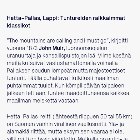
Hetta–Pallas, Lappi: Tuntureiden raikkaimmat
klassikot
”The mountains are calling and I must go”, kirjoitti
vuonna 1873
John Muir
, luonnonsuojelun
uranuurtaja ja kansallispuistojen isä. Viime kesänä
meitä kutsuivat vastustamattomalla voimalla
Pallaksen seudun lempeät mutta majesteettiset
tunturit. Täällä puhaltavat tutkitusti maailman
puhtaimmat tuulet. Kun kömpii päivän taipaleen
jälkeen telttaan, tuntee maadoittuneensa kaikkea
maailman melskettä vastaan.
Hetta–Pallas-reitti (lähteestä riippuen 50 tai 55 km)
on Suomen vanhin virallinen vaellusreitti. Ylä- ja
alamäkiä riittää, mutta eksymisen vaaraa ei ole,
sillä reitti on hyvin viitoitettu. Matkalla on autio- ja