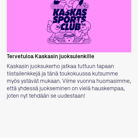
LUE LISÄÄ
Tervetuloa Kaskasin juoksulenkille
Kaskasin juoksukerho jatkaa tuttuun tapaan
tiistailenkkejä ja tänä toukokuussa kutsumme
myös ystävät mukaan. Viime vuonna huomasimme,
että yhdessä juokseminen on vielä hauskempaa,
joten nyt tehdään se uudestaan!