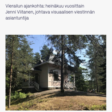
Vierailun ajankohta: heinäkuu vuosittain
Jenni Viitanen, johtava visuaalisen viestinnän
asiantuntija