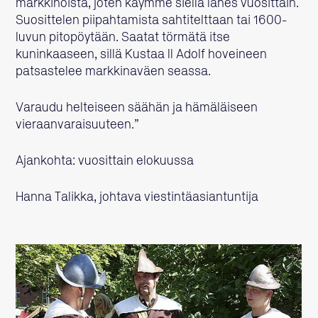
markkinoista, joten käymme siellä lähes vuosittain.
Suosittelen piipahtamista sahtitelttaan tai 1600-
luvun pitopöytään. Saatat törmätä itse
kuninkaaseen, sillä Kustaa II Adolf hoveineen
patsastelee markkinaväen seassa.
Varaudu helteiseen säähän ja hämäläiseen
vieraanvaraisuuteen.”
Ajankohta: vuosittain elokuussa
Hanna Talikka, johtava viestintäasiantuntija