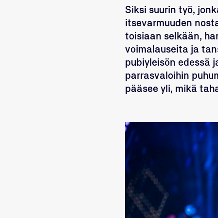
Siksi suurin työ, jo
itsevarmuuden nostat
toisiaan selkään, har
voimalauseita ja tan
pubiyleisön edessä 
parrasvaloihin puh
pääsee yli, mikä tah