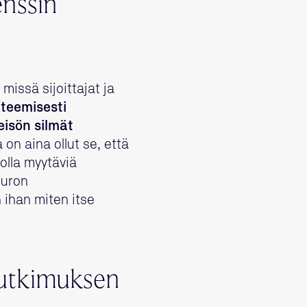
nssin
missä sijoittajat ja
teemisesti
eisön silmät
 on aina ollut se, että
 olla myytäviä
euron
 ihan miten itse
tutkimuksen