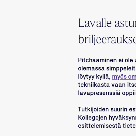
Lavalle astu
briljeerauks
Pitchaaminen ei ole 
olemassa simppeleitä
löytyy kyllä,
myös om
tekniikasta vaan its
lavapresenssiä oppii
Tutkijoiden suurin es
Kollegojen hyväksynn
esittelemisestä tiete