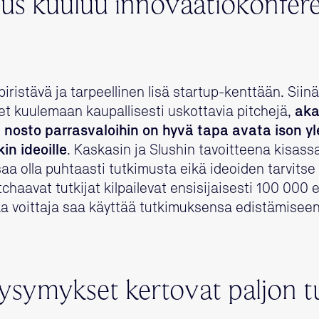
us kuuluu innovaatiokonfere
ristävä ja tarpeellinen lisä startup-kenttään. Siinä 
eet kuulemaan kaupallisesti uskottavia pitchejä,
aka
n nosto parrasvaloihin on hyvä tapa avata ison yl
ekin ideoille
. Kaskasin ja Slushin tavoitteena kisassa
 saa olla puhtaasti tutkimusta eikä ideoiden tarvitse
itchaavat tutkijat kilpailevat ensisijaisesti 100 000 
a voittaja saa käyttää tutkimuksensa edistämiseen
kysymykset kertovat paljon 