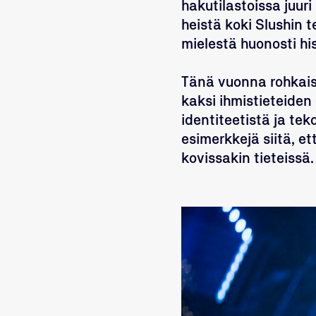
hakutilastoissa juur
heistä koki Slushin 
mielestä huonosti hi
Tänä vuonna rohkaisim
kaksi ihmistieteiden
identiteetistä ja te
esimerkkejä siitä, e
kovissakin tieteissä.