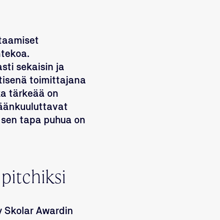
htaamiset
ntekoa.
ti sekaisin ja
ntisenä toimittajana
ka tärkeää on
äänkuuluttavat
 sen tapa puhua on
pitchiksi
y Skolar Awardin