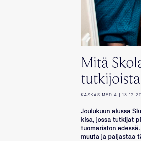
Mitä Skola
tutkijoist
KASKAS MEDIA | 13.12.2
Joulukuun alussa Sl
kisa, jossa tutkijat
tuomariston edessä.
muuta ja paljastaa 