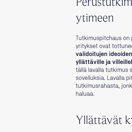
Perustutkim
ytimeen
Tutkimuspitchaus on pi
yritykset ovat tottun
validoitujen ideoide
yllättäville ja villeill
tällä lavalla tutkimus
sovelluksia. Lavalla p
tutkimusrahasta, jonk
haluaa.
Yllättävät 