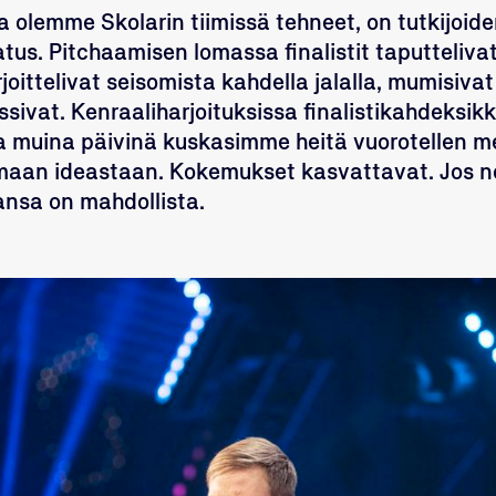
nka olemme Skolarin tiimissä tehneet, on tutkijoi
us. Pitchaamisen lomassa finalistit taputteliva
joittelivat seisomista kahdella jalalla, mumisiva
ssivat. Kenraaliharjoituksissa finalistikahdeksik
ja muina päivinä kuskasimme heitä vuorotellen m
umaan ideastaan. Kokemukset kasvattavat.
Jos n
ansa on mahdollista.