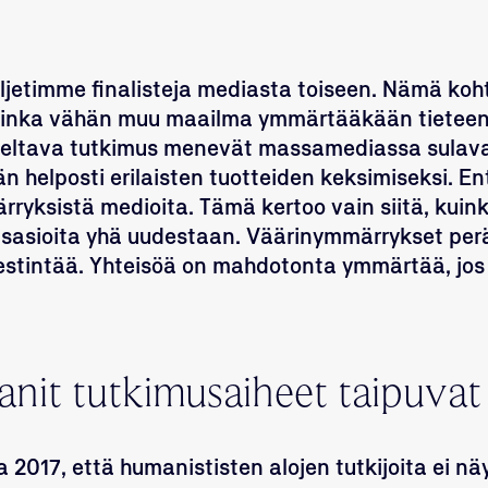
uljetimme finalisteja mediasta toiseen. Nämä ko
 kuinka vähän muu maailma ymmärtääkään tietee
veltava tutkimus menevät massamediassa sulavas
än helposti erilaisten tuotteiden keksimiseksi. E
ryksistä medioita. Tämä kertoo vain siitä, kuin
usasioita yhä uudestaan.
Väärinymmärrykset per
estintää.
Yhteisöä on mahdotonta ymmärtää, jos
it tutkimusaiheet taipuvat 
017, että humanististen alojen tutkijoita ei nä