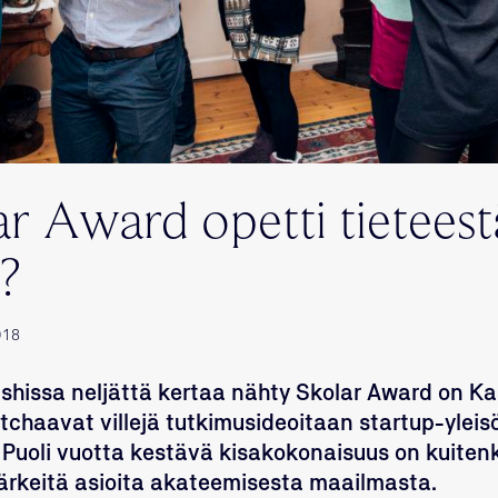
r Award opetti tieteest
a?
018
ushissa neljättä kertaa nähty Skolar Award on K
 pitchaavat villejä tutkimusideoitaan startup-ylei
 Puoli vuotta kestävä kisakokonaisuus on kuiten
tärkeitä asioita akateemisesta maailmasta.