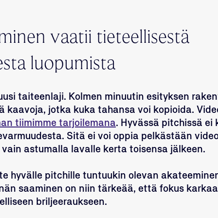
minen vaatii tieteellisestä
esta luopumista
uusi taiteenlaji. Kolmen minuutin esityksen rak
 kaavoja, jotka kuka tahansa voi kopioida. Video
an tiimimme tarjoilemana
. Hyvässä pitchissä ei
evarmuudesta. Sitä ei voi oppia pelkästään vide
 vain astumalla lavalle kerta toisensa jälkeen.
te hyvälle pitchille tuntuukin olevan akateeminen
än saaminen on niin tärkeää, että fokus karkaa
elliseen briljeeraukseen.