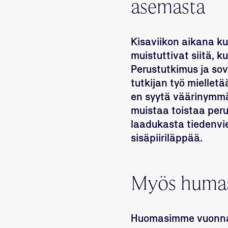
asemasta
Kisaviikon aikana k
muistuttivat siitä,
Perustutkimus ja so
tutkijan työ mielletä
en syytä väärinymmär
muistaa toistaa per
laadukasta tiedenvi
sisäpiiriläppää.
Myös humaan
Huomasimme vuonna 2