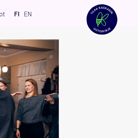
ot
FI
EN