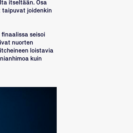
lta itseltään. Osa
 taipuvat joidenkin
 finaalissa seisoi
vat nuorten
tcheineen loistavia
unnianhimoa kuin