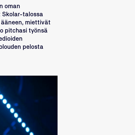
den oman
t Skolar-talossa
t ääneen, miettivät
ko pitchasi työnsä
edioiden
olouden pelosta