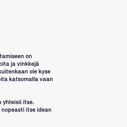
entamiseen on
ita ja vinkkejä
 kuitenkaan ole kyse
oita katsomalla vaan
 yhteisö itse.
 nopeasti itse idean