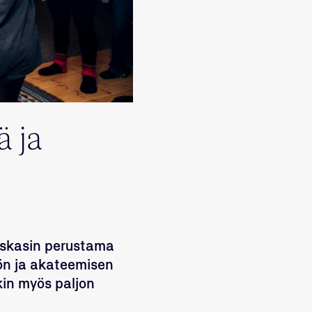
ä ja
askasin perustama
sön ja akateemisen
kin myös paljon