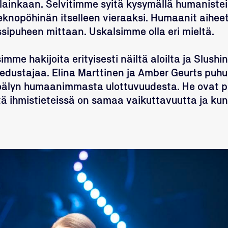
i lainkaan. Selvitimme syitä kysymällä humanistei
teknopöhinän itselleen vieraaksi.
Humaanit aiheet
ssipuheen mittaan.
Uskalsimme olla eri mieltä.
me hakijoita erityisesti näiltä aloilta ja Slushin
 edustajaa.
Elina Marttinen
ja
Amber Geurts
puhui
koälyn humaanimmasta ulottuvuudesta. He ovat pi
ttä ihmistieteissä on samaa vaikuttavuutta ja k