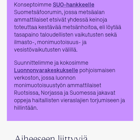
Konseptoimme
SUO-hankkeelle
Suometsäfoorumin, jossa metsäalan
ammattilaiset etsivät yhdessä keinoja
toteuttaa kestävää metsänhoitoa, eli löytää
tasapaino taloudellisten vaikutusten sekä
ilmasto-, monimuotoisuus- ja
vesistövaikutusten välillä.
Suunnittelimme ja kokosimme
Luonnonvarakeskukselle
pohjoismaisen
verkoston, jossa luonnon
monimuotoisuustyön ammattilaiset
Ruotsissa, Norjassa ja Suomessa jakavat
oppeja haitallisten vieraslajien torjumiseen ja
hillintään.
Aiheeseen liittyviä