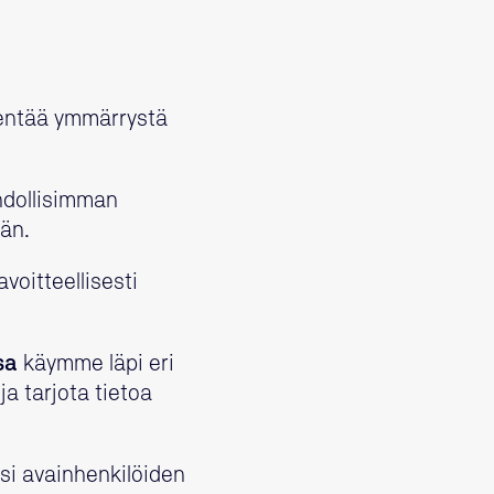
ventää ymmärrystä
hdollisimman
ään.
voitteellisesti
sa
käymme läpi eri
ja tarjota tietoa
si avainhenkilöiden