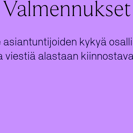
Valmennukset
siantuntijoiden kykyä osalli
viestiä alastaan kiinnostavast