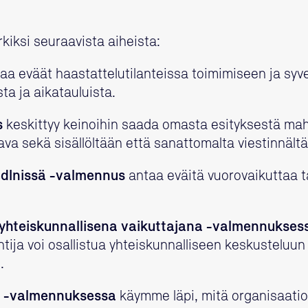
ksi seuraavista aiheista:
aa eväät haastattelutilanteissa toimimiseen ja sy
ta ja aikatauluista.
s
keskittyy keinoihin saada omasta esityksestä ma
ava sekä sisällöltään että sanattomalta viestinnält
edInissä -valmennus
antaa eväitä vuorovaikuttaa ta
a yhteiskunnallisena vaikuttajana -valmennukses
tija voi osallistua yhteiskunnalliseen keskusteluun 
.
C -valmennuksessa
käymme läpi, mitä organisaatio