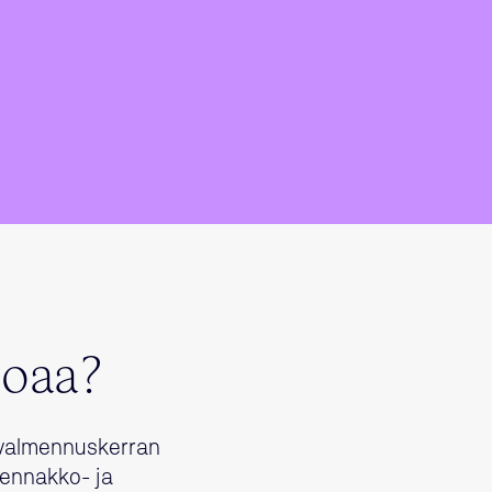
joaa?
 valmennuskerran
 ennakko- ja