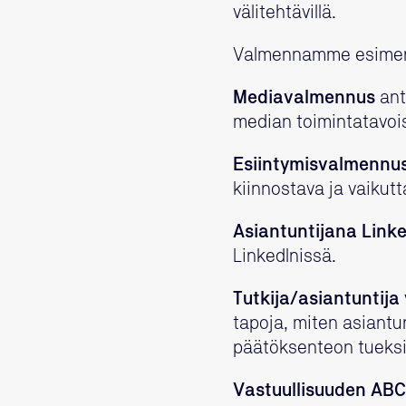
välitehtävillä.
Valmennamme esimerki
Mediavalmennus
ant
median toimintatavois
Esiintymisvalmennu
kiinnostava ja vaikutt
Asiantuntijana Link
LinkedInissä.
Tutkija/asiantuntij
tapoja, miten asiantun
päätöksenteon tueksi
Vastuullisuuden AB