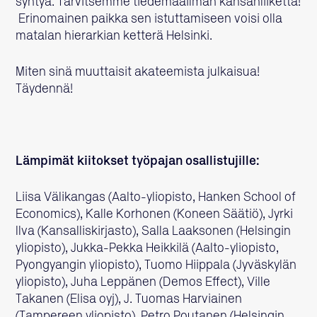
syntyä. Tarvitsemme tiedemaailman kansanliikettä!
Erinomainen paikka sen istuttamiseen voisi olla
matalan hierarkian ketterä Helsinki.
Miten sinä muuttaisit akateemista julkaisua!
Täydennä!
Lämpimät kiitokset työpajan osallistujille:
Liisa Välikangas (Aalto-yliopisto, Hanken School of
Economics), Kalle Korhonen (Koneen Säätiö), Jyrki
Ilva (Kansalliskirjasto), Salla Laaksonen (Helsingin
yliopisto), Jukka-Pekka Heikkilä (Aalto-yliopisto,
Pyongyangin yliopisto), Tuomo Hiippala (Jyväskylän
yliopisto), Juha Leppänen (Demos Effect), Ville
Takanen (Elisa oyj), J. Tuomas Harviainen
(Tampereen yliopisto), Petro Poutanen (Helsingin