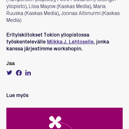
yliopisto), Liisa Mayow (Kaskas Media), Maria
Ruuska (Kaskas Media), Joonas Aitonurmi (Kaskas
Media)
Erityiskiitokset Tokion yliopistossa
työskentelevälle
Miikka J. Lehtoselle
, jonka
kanssa järjestimme workshopin.
Jaa
Tweet
Share
Share
about
on
on
this
Facebook
LinkedIn
on
Twitter
Lue myös