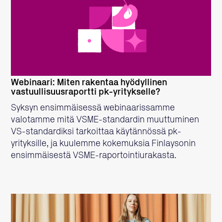
LUE LISÄÄ
Webinaari: Miten rakentaa hyödyllinen
vastuullisuusraportti pk-yritykselle?
Syksyn ensimmäisessä webinaarissamme
valotamme mitä VSME-standardin muuttuminen
VS-standardiksi tarkoittaa käytännössä pk-
yrityksille, ja kuulemme kokemuksia Finlaysonin
ensimmäisestä VSME-raportointiurakasta.