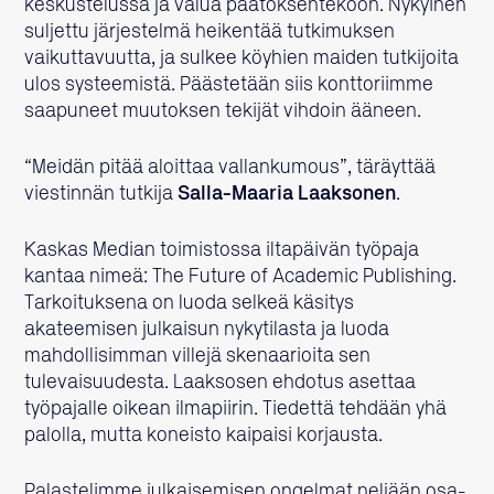
keskustelussa ja valua päätöksentekoon. Nykyinen
suljettu järjestelmä heikentää tutkimuksen
vaikuttavuutta, ja sulkee köyhien maiden tutkijoita
ulos systeemistä. Päästetään siis konttoriimme
saapuneet muutoksen tekijät vihdoin ääneen.
“Meidän pitää aloittaa vallankumous”, täräyttää
viestinnän tutkija
Salla-Maaria Laaksonen
.
Kaskas Median toimistossa iltapäivän työpaja
kantaa nimeä: The Future of Academic Publishing.
Tarkoituksena on luoda selkeä käsitys
akateemisen julkaisun nykytilasta ja luoda
mahdollisimman villejä skenaarioita sen
tulevaisuudesta. Laaksosen ehdotus asettaa
työpajalle oikean ilmapiirin. Tiedettä tehdään yhä
palolla, mutta koneisto kaipaisi korjausta.
Palastelimme julkaisemisen ongelmat neljään osa-