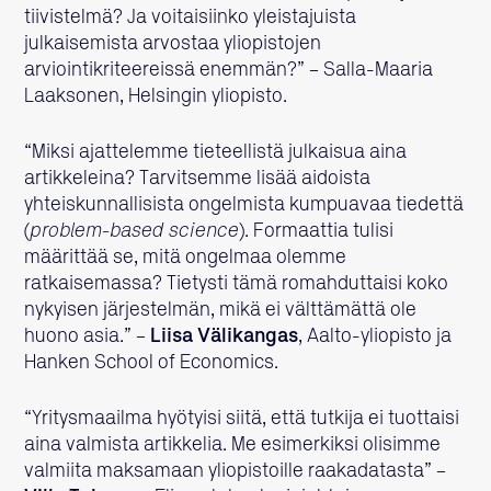
tiivistelmä? Ja voitaisiinko yleistajuista
julkaisemista arvostaa yliopistojen
arviointikriteereissä enemmän?” – Salla-Maaria
Laaksonen, Helsingin yliopisto.
“Miksi ajattelemme tieteellistä julkaisua aina
artikkeleina? Tarvitsemme lisää aidoista
yhteiskunnallisista ongelmista kumpuavaa tiedettä
(
problem-based science
). Formaattia tulisi
määrittää se, mitä ongelmaa olemme
ratkaisemassa? Tietysti tämä romahduttaisi koko
nykyisen järjestelmän, mikä ei välttämättä ole
huono asia.” –
Liisa Välikangas
, Aalto-yliopisto ja
Hanken School of Economics.
“Yritysmaailma hyötyisi siitä, että tutkija ei tuottaisi
aina valmista artikkelia. Me esimerkiksi olisimme
valmiita maksamaan yliopistoille raakadatasta” –