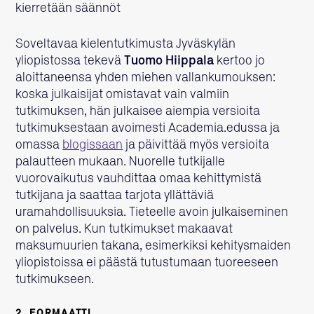
kierretään säännöt
Soveltavaa kielentutkimusta Jyväskylän
yliopistossa tekevä
Tuomo Hiippala
kertoo jo
aloittaneensa yhden miehen vallankumouksen:
koska julkaisijat omistavat vain valmiin
tutkimuksen, hän julkaisee aiempia versioita
tutkimuksestaan avoimesti Academia.edussa ja
omassa
blogissaan
ja päivittää myös versioita
palautteen mukaan. Nuorelle tutkijalle
vuorovaikutus vauhdittaa omaa kehittymistä
tutkijana ja saattaa tarjota yllättäviä
uramahdollisuuksia. Tieteelle avoin julkaiseminen
on palvelus. Kun tutkimukset makaavat
maksumuurien takana, esimerkiksi kehitysmaiden
yliopistoissa ei päästä tutustumaan tuoreeseen
tutkimukseen.
2. FORMAATTI