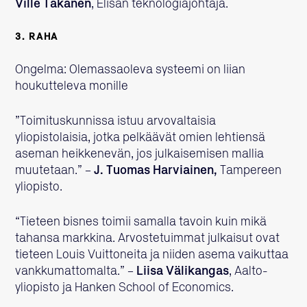
Ville Takanen
, Elisan teknologiajohtaja.
3. RAHA
Ongelma: Olemassaoleva systeemi on liian
houkutteleva monille
”Toimituskunnissa istuu arvovaltaisia
yliopistolaisia, jotka pelkäävät omien lehtiensä
aseman heikkenevän, jos julkaisemisen mallia
muutetaan.” –
J. Tuomas Harviainen,
Tampereen
yliopisto.
“Tieteen bisnes toimii samalla tavoin kuin mikä
tahansa markkina. Arvostetuimmat julkaisut ovat
tieteen Louis Vuittoneita ja niiden asema vaikuttaa
vankkumattomalta.” –
Liisa Välikangas
, Aalto-
yliopisto ja Hanken School of Economics.