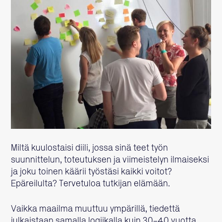
Miltä kuulostaisi diili, jossa sinä teet työn
suunnittelun, toteutuksen ja viimeistelyn ilmaiseksi
ja joku toinen käärii työstäsi kaikki voitot?
Epäreilulta? Tervetuloa tutkijan elämään.
Vaikka maailma muuttuu ympärillä, tiedettä
julkaistaan samalla logiikalla kuin 30–40 vuotta