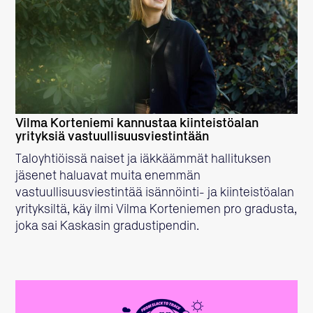
LUE LISÄÄ
Vilma Korteniemi kannustaa kiinteistöalan
yrityksiä vastuullisuusviestintään
Taloyhtiöissä naiset ja iäkkäämmät hallituksen
jäsenet haluavat muita enemmän
vastuullisuusviestintää isännöinti- ja kiinteistöalan
yrityksiltä, käy ilmi Vilma Korteniemen pro gradusta,
joka sai Kaskasin gradustipendin.