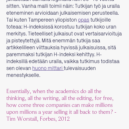
sitten. Vanha malli toimii näin: Tutkijan työ ja uralla
eteneminen arvioidaan julkaisemisen perusteella.
Tai kuten Tampereen yliopiston
opas
tutkijoille
toteaa: H-indeksissä korostuu tutkijan koko uran
merkitys. Tieteelliset julkaisut ovat vertaisarvioituja
ja pisteytettyjä. Mitä enemmän tutkija saa
artikkelilleen viittauksia hyvissä julkaisuissa, sitä
paremmaksi tutkijan H-indeksi kehittyy. H-
indeksillä edetään uralla, vaikka tutkimus todistaa
sen olevan
huono mittari
tulevaisuuden
menestykselle.
Essentially, when the academics do all the
thinking, all the writing, all the editing, for free,
how come three companies can make millions
upon millions a year selling it all back to them? -
Tim Worstall, Forbes, 2012