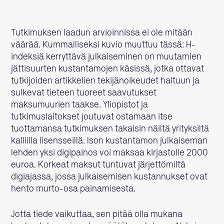
Tutkimuksen laadun arvioinnissa ei ole mitään
väärää. Kummalliseksi kuvio muuttuu tässä: H-
indeksiä kerryttävä julkaiseminen on muutamien
jättisuurten kustantamojen käsissä, jotka ottavat
tutkijoiden artikkelien tekijänoikeudet haltuun ja
sulkevat tieteen tuoreet saavutukset
maksumuurien taakse. Yliopistot ja
tutkimuslaitokset joutuvat ostamaan itse
tuottamansa tutkimuksen takaisin näiltä yrityksiltä
kalliilla lisensseillä. Ison kustantamon julkaiseman
lehden yksi digipainos voi maksaa kirjastolle 2000
euroa. Korkeat maksut tuntuvat järjettömiltä
digiajassa, jossa julkaisemisen kustannukset ovat
hento murto-osa painamisesta.
Jotta tiede vaikuttaa, sen pitää olla mukana