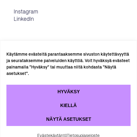
Instagram
LinkedIn
Käytämme evästeitä parantaaksemme sivuston käytettävyyttä
ja seurataksemme palveluiden käyttöä. Voit hyväksyä evästeet
painamalla ”Hyväksy” tai muuttaa niitä kohdasta ”Näytä
TILAA UUTISKIRJE →
asetukset”.
HYVÄKSY
KIELLÄ
NÄYTÄ ASETUKSET
Tietosuojaseloste
Evästekäytäntö
Evästekäytäntö
Tietosuojaseloste