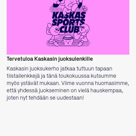
LUE LISÄÄ
Tervetuloa Kaskasin juoksulenkille
Kaskasin juoksukerho jatkaa tuttuun tapaan
tiistailenkkejä ja tänä toukokuussa kutsumme
myös ystävät mukaan. Viime vuonna huomasimme,
että yhdessä juokseminen on vielä hauskempaa,
joten nyt tehdään se uudestaan!