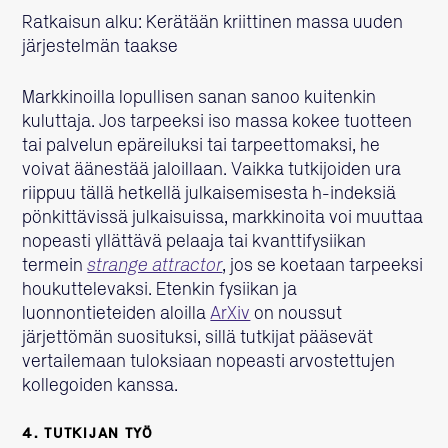
Ratkaisun alku: Kerätään kriittinen massa uuden
järjestelmän taakse
Markkinoilla lopullisen sanan sanoo kuitenkin
kuluttaja. Jos tarpeeksi iso massa kokee tuotteen
tai palvelun epäreiluksi tai tarpeettomaksi, he
voivat äänestää jaloillaan. Vaikka tutkijoiden ura
riippuu tällä hetkellä julkaisemisesta h-indeksiä
pönkittävissä julkaisuissa, markkinoita voi muuttaa
nopeasti yllättävä pelaaja tai kvanttifysiikan
termein
strange attractor
, jos se koetaan tarpeeksi
houkuttelevaksi. Etenkin fysiikan ja
luonnontieteiden aloilla
ArXiv
on noussut
järjettömän suosituksi, sillä tutkijat pääsevät
vertailemaan tuloksiaan nopeasti arvostettujen
kollegoiden kanssa.
4. TUTKIJAN TYÖ