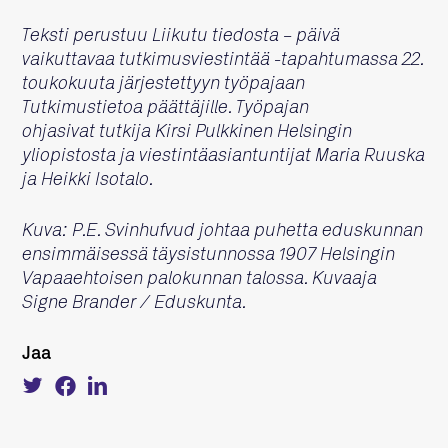
Teksti perustuu Liikutu tiedosta – päivä
vaikuttavaa tutkimusviestintää -tapahtumassa 22.
toukokuuta järjestettyyn työpajaan
Tutkimustietoa päättäjille. Työpajan
ohjasivat tutkija Kirsi Pulkkinen Helsingin
yliopistosta ja
viestintäasiantuntijat Maria Ruuska
ja Heikki Isotalo.
Kuva: P.E. Svinhufvud johtaa puhetta eduskunnan
ensimmäisessä täysistunnossa 1907 Helsingin
Vapaaehtoisen palokunnan talossa. Kuvaaja
Signe Brander / Eduskunta.
Jaa
Tweet
Share
Share
about
on
on
this
Facebook
LinkedIn
on
Twitter