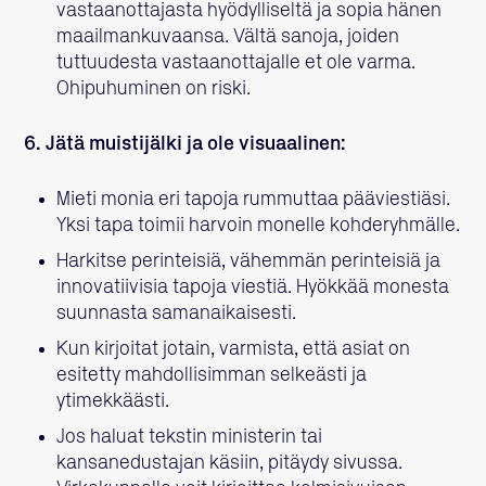
vastaanottajasta hyödylliseltä ja sopia hänen
maailmankuvaansa. Vältä sanoja, joiden
tuttuudesta vastaanottajalle et ole varma.
Ohipuhuminen on riski.
6. Jätä muistijälki ja ole visuaalinen:
Mieti monia eri tapoja rummuttaa pääviestiäsi.
Yksi tapa toimii harvoin monelle kohderyhmälle.
Harkitse perinteisiä, vähemmän perinteisiä ja
innovatiivisia tapoja viestiä. Hyökkää monesta
suunnasta samanaikaisesti.
Kun kirjoitat jotain, varmista, että asiat on
esitetty mahdollisimman selkeästi ja
ytimekkäästi.
Jos haluat tekstin ministerin tai
kansanedustajan käsiin, pitäydy sivussa.