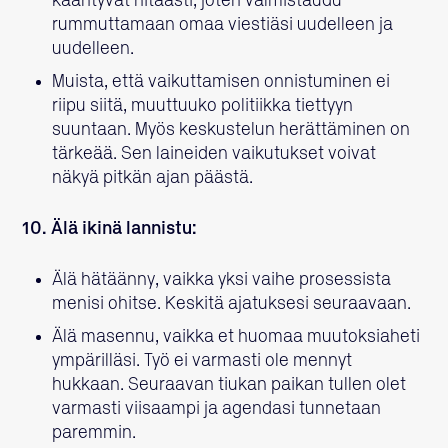
kääntyvät hitaasti, joten valmistaudu
rummuttamaan omaa viestiäsi uudelleen ja
uudelleen.
Muista, että vaikuttamisen onnistuminen ei
riipu siitä, muuttuuko politiikka tiettyyn
suuntaan. Myös keskustelun herättäminen on
tärkeää. Sen laineiden vaikutukset voivat
näkyä pitkän ajan päästä.
10. Älä ikinä lannistu:
Älä hätäänny, vaikka yksi vaihe prosessista
menisi ohitse. Keskitä ajatuksesi seuraavaan.
Älä masennu, vaikka et huomaa muutoksiaheti
ympärilläsi. Työ ei varmasti ole mennyt
hukkaan. Seuraavan tiukan paikan tullen olet
varmasti viisaampi ja agendasi tunnetaan
paremmin.