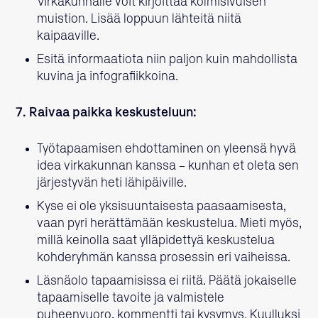
Virkakunnalle voit kirjoittaa kolmisivuisen
muistion. Lisää loppuun lähteitä niitä
kaipaaville.
Esitä informaatiota niin paljon kuin mahdollista
kuvina ja infografiikkoina.
7. Raivaa paikka keskusteluun:
Työtapaamisen ehdottaminen on yleensä hyvä
idea virkakunnan kanssa – kunhan et oleta sen
järjestyvän heti lähipäiville.
Kyse ei ole yksisuuntaisesta paasaamisesta,
vaan pyri herättämään keskustelua. Mieti myös,
millä keinolla saat ylläpidettyä keskustelua
kohderyhmän kanssa prosessin eri vaiheissa.
Läsnäolo tapaamisissa ei riitä. Päätä jokaiselle
tapaamiselle tavoite ja valmistele
puheenvuoro, kommentti tai kysymys. Kuulluksi