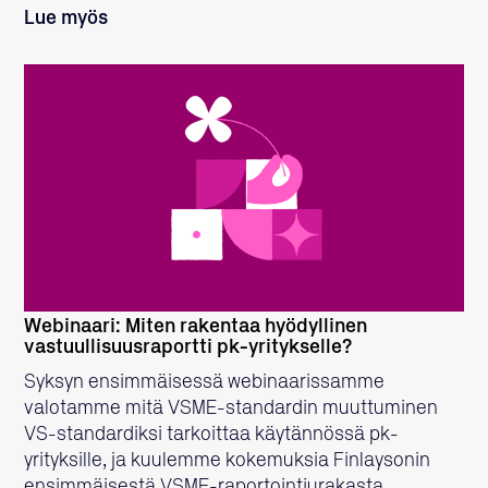
Lue myös
LUE LISÄÄ
Webinaari: Miten rakentaa hyödyllinen
vastuullisuusraportti pk-yritykselle?
Syksyn ensimmäisessä webinaarissamme
valotamme mitä VSME-standardin muuttuminen
VS-standardiksi tarkoittaa käytännössä pk-
yrityksille, ja kuulemme kokemuksia Finlaysonin
ensimmäisestä VSME-raportointiurakasta.