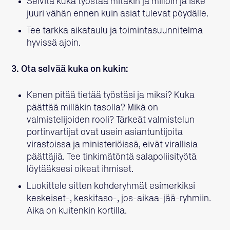
Selvitä kuka työstää mitäkin ja milloin ja iske
juuri vähän ennen kuin asiat tulevat pöydälle.
Tee tarkka aikataulu ja toimintasuunnitelma
hyvissä ajoin.
3. Ota selvää kuka on kukin:
Kenen pitää tietää työstäsi ja miksi? Kuka
päättää milläkin tasolla? Mikä on
valmistelijoiden rooli? Tärkeät valmistelun
portinvartijat ovat usein asiantuntijoita
virastoissa ja ministeriöissä, eivät virallisia
päättäjiä. Tee tinkimätöntä salapoliisityötä
löytääksesi oikeat ihmiset.
Luokittele sitten kohderyhmät esimerkiksi
keskeiset-, keskitaso-, jos-aikaa-jää-ryhmiin.
Aika on kuitenkin kortilla.