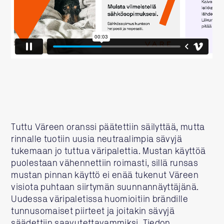
Tuttu Väreen oranssi päätettiin säilyttää, mutta
rinnalle tuotiin uusia neutraalimpia sävyjä
tukemaan jo tuttua väripalettia. Mustan käyttöä
puolestaan vähennettiin roimasti, sillä runsas
mustan pinnan käyttö ei enää tukenut Väreen
visiota puhtaan siirtymän suunnannäyttäjänä.
Uudessa väripaletissa huomioitiin brändille
tunnusomaiset piirteet ja joitakin sävyjä
säädettiin saavutettavammiksi. Tiedon