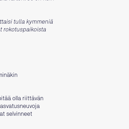
attaisi tulla kymmeniä
at rokotuspaikoista
 minäkin
itää olla riittävän
 kasvatusneuvoja
at selvinneet