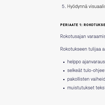
Hyödynnä visuaali
PERIAATE 1: ROKOTUKSE
Rokotusajan varaamise
Rokotukseen tulijaa 
helppo ajanvaraus
selkeät tulo-ohjee
pakollisten vaihei
muistutukset tekstiv