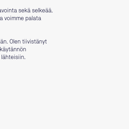
 avointa sekä selkeää.
ta voimme palata
än. Olen tiivistänyt
 käytännön
lähteisiin.