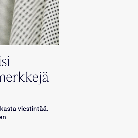
si
imerkkejä
kasta viestintää.
ten