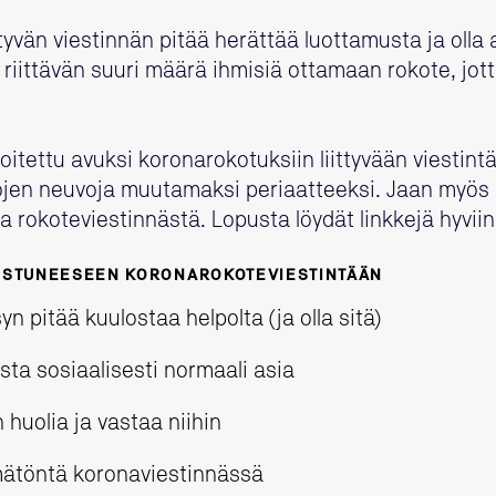
tyvän viestinnän pitää herättää luottamusta ja olla
riittävän suuri määrä ihmisiä ottamaan rokote, jot
oitettu avuksi koronarokotuksiin liittyvään viestintä
jen neuvoja muutamaksi periaatteeksi. Jaan myös
 rokoteviestinnästä. Lopusta löydät linkkejä hyviin 
NNISTUNEESEEN KORONAROKOTEVIESTINTÄÄN
 pitää kuulostaa helpolta (ja olla sitä)
ta sosiaalisesti normaali asia
 huolia ja vastaa niihin
mätöntä koronaviestinnässä