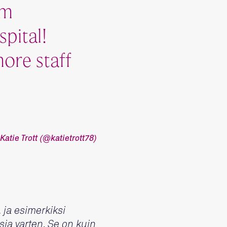
am
pital!
ore staff
Katie Trott (@katietrott78)
ja esimerkiksi
sia varten. Se on kuin