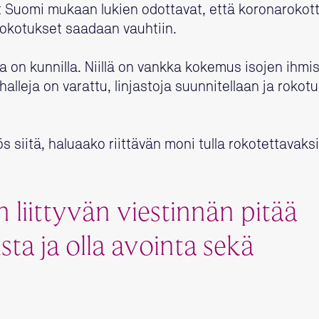
 Suomi mukaan lukien odottavat, että koronarokot
rokotukset saadaan vauhtiin.
 on kunnilla. Niillä on vankka kokemus isojen ihm
halleja on varattu, linjastoja suunnitellaan ja rokot
 siitä, haluaako riittävän moni tulla rokotettavaksi
 liittyvän viestinnän pitää
ta ja olla avointa sekä