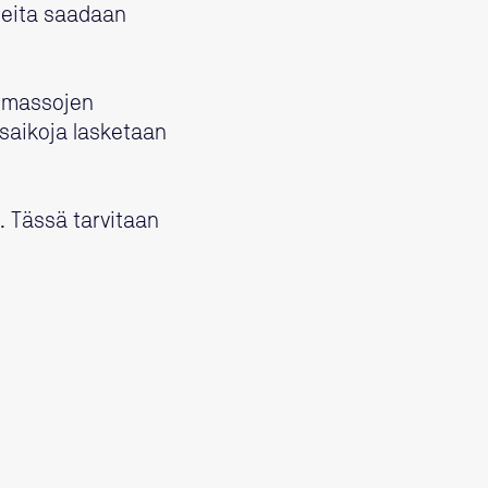
teita saadaan
ismassojen
usaikoja lasketaan
. Tässä tarvitaan