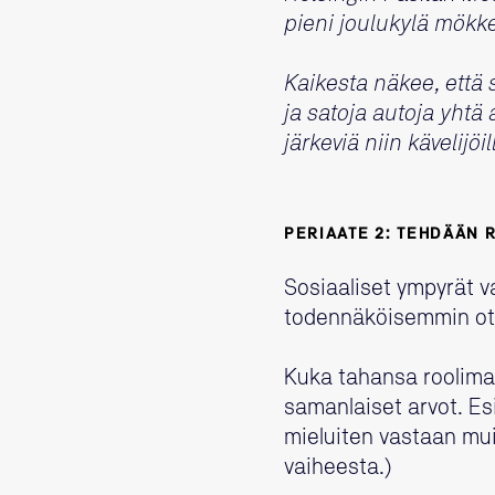
pieni joulukylä mökk
Kaikesta näkee, että s
ja satoja autoja yhtä
järkeviä niin kävelijöil
PERIAATE 2: TEHDÄÄN 
Sosiaaliset ympyrät va
todennäköisemmin ot
Kuka tahansa roolimalli
samanlaiset arvot. Es
mieluiten vastaan muil
vaiheesta.)