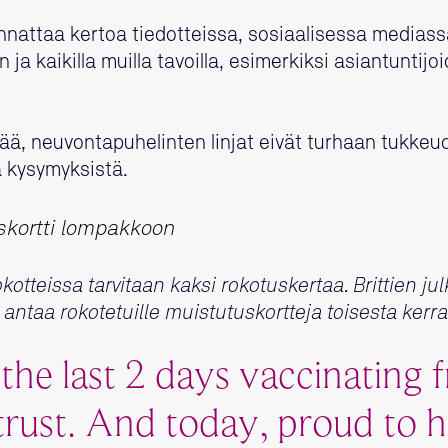
nattaa kertoa tiedotteissa, sosiaalisessa mediass
in ja kaikilla muilla tavoilla, esimerkiksi asiantunti
ää, neuvontapuhelinten linjat eivät turhaan tukkeu
tä kysymyksistä.
skortti lompakkoon
tteissa tarvitaan kaksi rokotuskertaa. Brittien ju
ntaa rokotetuille muistutuskortteja toisesta kerra
he last 2 days vaccinating f
 trust. And today, proud to 