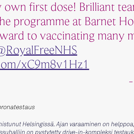
own first dose! Brilliant te
the programme at Barnet Hos
ward to vaccinating many m
@RoyalFreeNHS
r.com/xC9m8v1Hz1
— 
oronatestaus
istunut Helsingissä. Ajan varaaminen on helppoa, 
suhalliin on pystytetty drive-in-kompleksi testauk