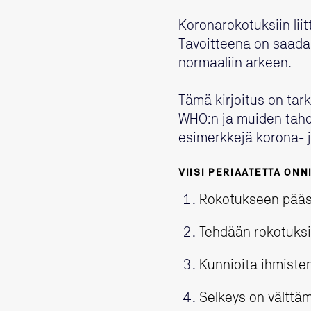
Koronarokotuksiin liit
Tavoitteena on saada 
normaaliin arkeen.
Tämä kirjoitus on tark
WHO:n ja muiden taho
esimerkkejä korona- ja
VIISI PERIAATETTA O
Rokotukseen pääsyn
Tehdään rokotuksis
Kunnioita ihmisten
Selkeys on välttä