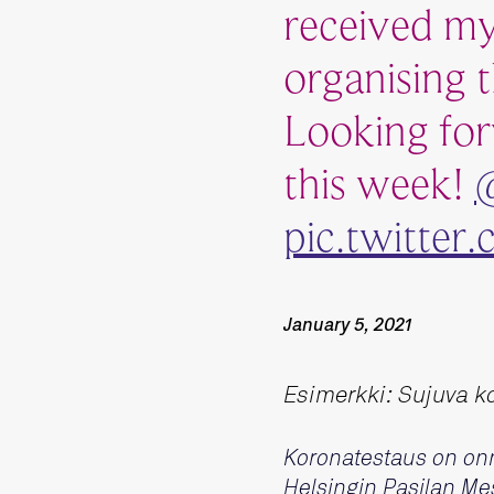
received my 
organising 
Looking for
this week!
pic.twitte
January 5, 2021
Esimerkki: Sujuva k
Koronatestaus on onn
Helsingin Pasilan Mes