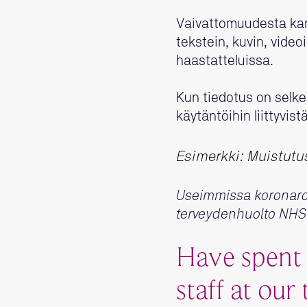
Vaivattomuudesta kan
tekstein, kuvin, video
haastatteluissa.
Kun tiedotus on selke
käytäntöihin liittyvis
Esimerkki: Muistutu
Useimmissa koronaroko
terveydenhuolto NHS a
Have spent t
staff at our