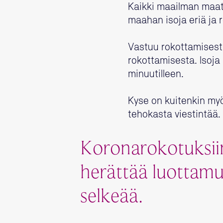
Kaikki maailman maat
maahan isoja eriä ja 
Vastuu rokottamisesta
rokottamisesta. Isoja 
minuutilleen.
Kyse on kuitenkin myös
tehokasta viestintää.
Koronarokotuksiin
herättää luottamus
selkeää.