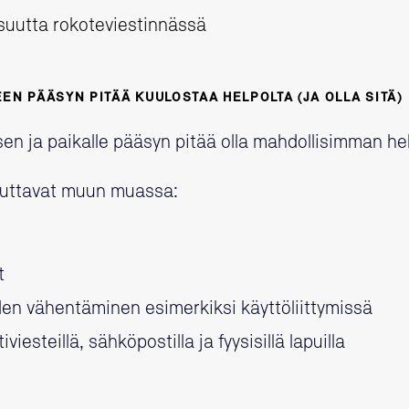
suutta rokoteviestinnässä
EN PÄÄSYN PITÄÄ KUULOSTAA HELPOLTA (JA OLLA SITÄ)
n ja paikalle pääsyn pitää olla mahdollisimman he
auttavat muun muassa:
t
den vähentäminen esimerkiksi käyttöliittymissä
iesteillä, sähköpostilla ja fyysisillä lapuilla