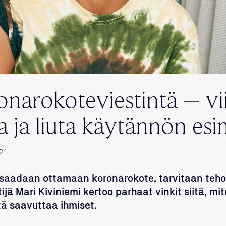
narokoteviestintä – vii
a ja liuta käytännön es
21
i saadaan ottamaan koronarokote, tarvitaan teho
jä Mari Kiviniemi kertoo parhaat vinkit siitä, mi
tä saavuttaa ihmiset.