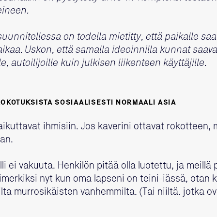
eineen.
uunnitellessa on todella mietitty, että paikalle sa
 aikaa. Uskon, että samalla ideoinnilla kunnat saav
le, autoilijoille kuin julkisen liikenteen käyttäjille.
ROKOTUKSISTA SOSIAALISESTI NORMAALI ASIA
ikuttavat ihmisiin. Jos kaverini ottavat rokotteen,
an.
 ei vakuuta. Henkilön pitää olla luotettu, ja meillä p
imerkiksi nyt kun oma lapseni on teini-iässä, otan
ta murrosikäisten vanhemmilta. (Tai niiltä. jotka ov