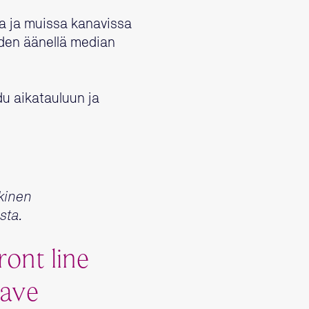
a ja muissa kanavissa
joiden äänellä median
du aikatauluun ja
lkinen
sta.
ront line
have