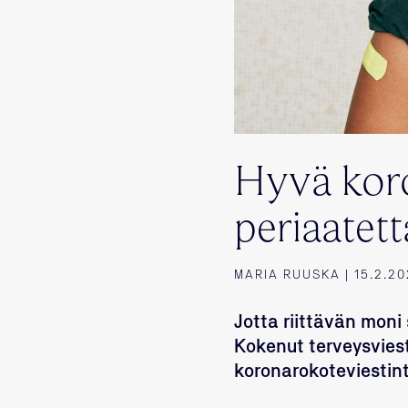
Hyvä koro
periaatett
MARIA RUUSKA | 15.2.20
Jotta riittävän mon
Kokenut terveysviesti
koronarokoteviestin