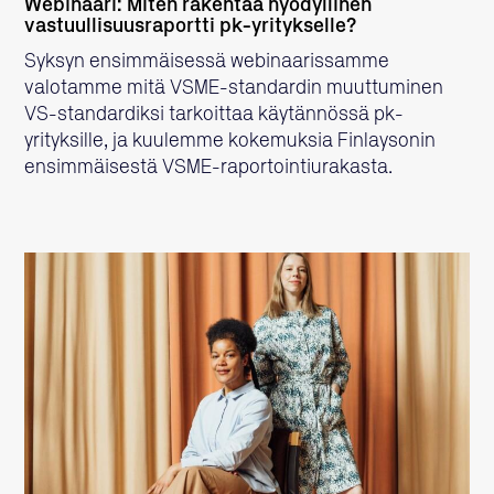
Webinaari: Miten rakentaa hyödyllinen
vastuullisuusraportti pk-yritykselle?
Syksyn ensimmäisessä webinaarissamme
valotamme mitä VSME-standardin muuttuminen
VS-standardiksi tarkoittaa käytännössä pk-
yrityksille, ja kuulemme kokemuksia Finlaysonin
ensimmäisestä VSME-raportointiurakasta.
LUE LISÄÄ