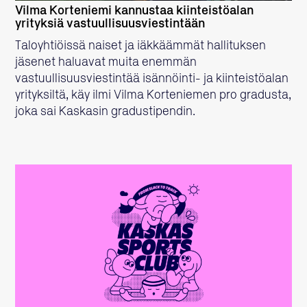
Vilma Korteniemi kannustaa kiinteistöalan
yrityksiä vastuullisuusviestintään
Taloyhtiöissä naiset ja iäkkäämmät hallituksen
jäsenet haluavat muita enemmän
vastuullisuusviestintää isännöinti- ja kiinteistöalan
yrityksiltä, käy ilmi Vilma Korteniemen pro gradusta,
joka sai Kaskasin gradustipendin.
LUE LISÄÄ