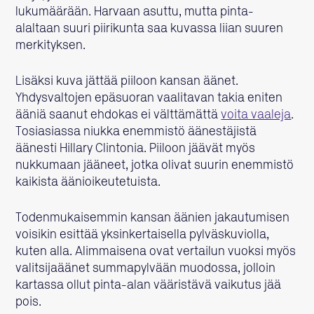
lukumäärään. Harvaan asuttu, mutta pinta-
alaltaan suuri piirikunta saa kuvassa liian suuren
merkityksen.
Lisäksi kuva jättää piiloon kansan äänet.
Yhdysvaltojen epäsuoran vaalitavan takia eniten
ääniä saanut ehdokas ei välttämättä
voita vaaleja
.
Tosiasiassa niukka enemmistö äänestäjistä
äänesti Hillary Clintonia. Piiloon jäävät myös
nukkumaan jääneet, jotka olivat suurin enemmistö
kaikista äänioikeutetuista.
Todenmukaisemmin kansan äänien jakautumisen
voisikin esittää yksinkertaisella pylväskuviolla,
kuten alla. Alimmaisena ovat vertailun vuoksi myös
valitsijaäänet summapylvään muodossa, jolloin
kartassa ollut pinta-alan vääristävä vaikutus jää
pois.