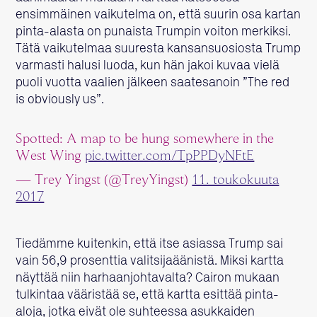
ensimmäinen vaikutelma on, että suurin osa kartan
pinta-alasta on punaista Trumpin voiton merkiksi.
Tätä vaikutelmaa suuresta kansansuosiosta Trump
varmasti halusi luoda, kun hän jakoi kuvaa vielä
puoli vuotta vaalien jälkeen saatesanoin ”The red
is obviously us”.
Spotted: A map to be hung somewhere in the
West Wing
pic.twitter.com/TpPPDyNFtE
— Trey Yingst (@TreyYingst)
11. toukokuuta
2017
Tiedämme kuitenkin, että itse asiassa Trump sai
vain 56,9 prosenttia valitsijaäänistä. Miksi kartta
näyttää niin harhaanjohtavalta? Cairon mukaan
tulkintaa vääristää se, että kartta esittää pinta-
aloja, jotka eivät ole suhteessa asukkaiden