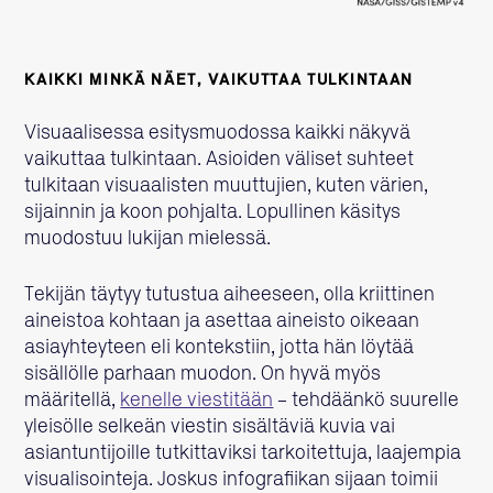
KAIKKI MINKÄ NÄET, VAIKUTTAA TULKINTAAN
Visuaalisessa esitysmuodossa kaikki näkyvä
vaikuttaa tulkintaan. Asioiden väliset suhteet
tulkitaan visuaalisten muuttujien, kuten värien,
sijainnin ja koon pohjalta. Lopullinen käsitys
muodostuu lukijan mielessä.
Tekijän täytyy tutustua aiheeseen, olla kriittinen
aineistoa kohtaan ja asettaa aineisto oikeaan
asiayhteyteen eli kontekstiin, jotta hän löytää
sisällölle parhaan muodon. On hyvä myös
määritellä,
kenelle viestitään
– tehdäänkö suurelle
yleisölle selkeän viestin sisältäviä kuvia vai
asiantuntijoille tutkittaviksi tarkoitettuja, laajempia
visualisointeja. Joskus infografiikan sijaan toimii