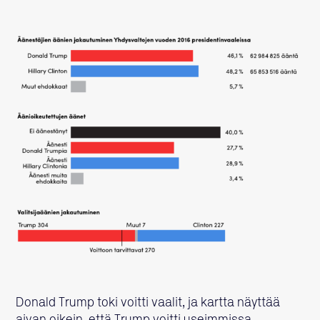
Donald Trump toki voitti vaalit, ja kartta näyttää
aivan oikein, että Trump voitti useimmissa