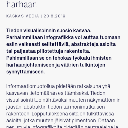
harhaan
KASKAS MEDIA | 20.8.2019
Tiedon visualisoinnin suosio kasvaa.
Parhaimmillaan infografiikka voi auttaa tuomaan
esiin vaikeasti selitettäviä, abstrakteja asioita
tai paljastaa piilotettuja rakenteita.
Pahimmillaan se on tehokas työkalu ihmisten
harhaanjohtamiseen ja väärien tulkintojen
synnyttämiseen.
Informaatiomuotoilua pidetään ratkaisuna yhä
kasvavan tietomäärän esittämiseksi. Tiedon
visualisointi tuo nähtäväksi muuten näkymättömiin
jäävän, abstraktin tiedon tai monimutkaisen
rakenteen. Lopputuloksena siitä on tulkittavissa
asioita, jotka muuten jäisivät pimentoon. Dataan
perustuvia infografiikoita pidetään neutraaleina ja