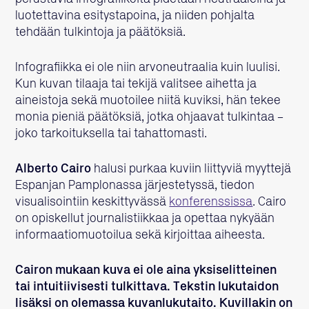
luotettavina esitystapoina, ja niiden pohjalta
tehdään tulkintoja ja päätöksiä.
Infografiikka ei ole niin arvoneutraalia kuin luulisi.
Kun kuvan tilaaja tai tekijä valitsee aihetta ja
aineistoja sekä muotoilee niitä kuviksi, hän tekee
monia pieniä päätöksiä, jotka ohjaavat tulkintaa –
joko tarkoituksella tai tahattomasti.
Alberto Cairo
halusi purkaa kuviin liittyviä myyttejä
Espanjan Pamplonassa järjestetyssä, tiedon
visualisointiin keskittyvässä
konferenssissa
. Cairo
on opiskellut journalistiikkaa ja opettaa nykyään
informaatiomuotoilua sekä kirjoittaa aiheesta.
Cairon mukaan kuva ei ole aina yksiselitteinen
tai intuitiivisesti tulkittava. Tekstin lukutaidon
lisäksi on olemassa kuvanlukutaito. Kuvillakin on