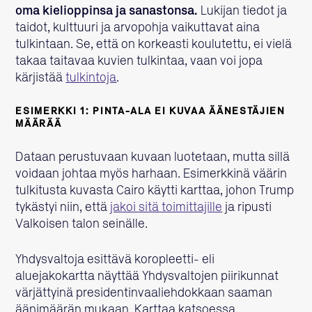
oma kielioppinsa ja sanastonsa.
Lukijan tiedot ja
taidot, kulttuuri ja arvopohja vaikuttavat aina
tulkintaan. Se, että on korkeasti koulutettu, ei vielä
takaa taitavaa kuvien tulkintaa, vaan voi jopa
kärjistää
tulkintoja
.
ESIMERKKI 1: PINTA-ALA EI KUVAA ÄÄNESTÄJIEN
MÄÄRÄÄ
Dataan perustuvaan kuvaan luotetaan, mutta sillä
voidaan johtaa myös harhaan. Esimerkkinä väärin
tulkitusta kuvasta Cairo käytti karttaa, johon Trump
tykästyi niin, että
jakoi sitä toimittajille
ja ripusti
Valkoisen talon seinälle.
Yhdysvaltoja esittävä koropleetti- eli
aluejakokartta näyttää Yhdysvaltojen piirikunnat
värjättyinä presidentinvaaliehdokkaan saaman
äänimäärän mukaan. Karttaa katsoessa