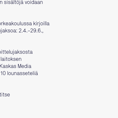
n sisältöjä voidaan
rkeakoulussa kirjoilla
ujaksoa: 2.4.–29.6.,
ittelujaksosta
ilaitoksen
: Kaskas Media
 10 lounasseteliä
titse