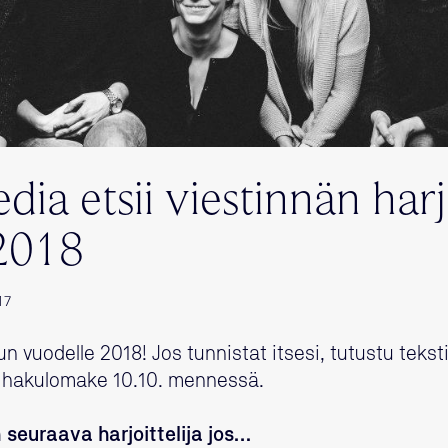
ia etsii viestinnän harjo
2018
17
uun vuodelle 2018! Jos tunnistat itsesi, tutustu tekst
tä hakulomake 10.10. mennessä.
 seuraava harjoittelija jos…