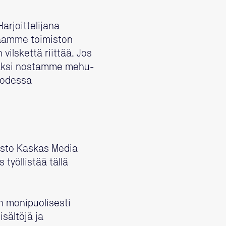
Harjoittelijana
Jaamme toimiston
ilskettä riittää. Jos
lisäksi nostamme mehu-
uodessa
misto Kaskas Media
työllistää tällä
n monipuolisesti
sältöjä ja