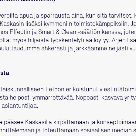
ereilta apua ja sparrausta aina, kun sitä tarvitset. 
 Kaskasin lisäksi kymmeniin toimistokämppiksiin. 
s Effectin ja Smart & Clean -säätiön kanssa, joten v
uolta: myös hiljaista työskentelytilaa löytyy. Arjen 
ouluttaudumme ahkerasti ja järkkäämme neljästi v
usta
hteiskunnalliseen tietoon erikoistunut viestintätoi
sta helposti ymmärrettävää. Nopeasti kasvava yritys 
 asiantuntijaa.
ija pääsee Kaskasilla kirjoittamaan ja konseptoimaa
uunnittelemaan ja toteuttamaan sosiaalisen median si