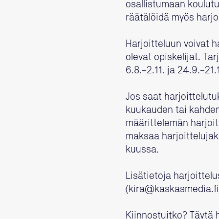
osallistumaan koulutuk
räätälöidä myös harjo
Harjoitteluun voivat 
olevat opiskelijat. Ta
6.8.–2.11. ja 24.9.–21.
Jos saat harjoittelut
kuukauden tai kahden 
määrittelemän harjoit
maksaa harjoittelujaks
kuussa.
Lisätietoja harjoittel
(kira@kaskasmedia.fi
Kiinnostuitko? Täytä