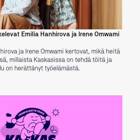
kelevat Emilia Hanhirova ja Irene Omwami
anhirova ja Irene Omwami kertovat, mikä heitä
ä, millaista Kaskasissa on tehdä töitä ja
elu on herättänyt työelämästä.