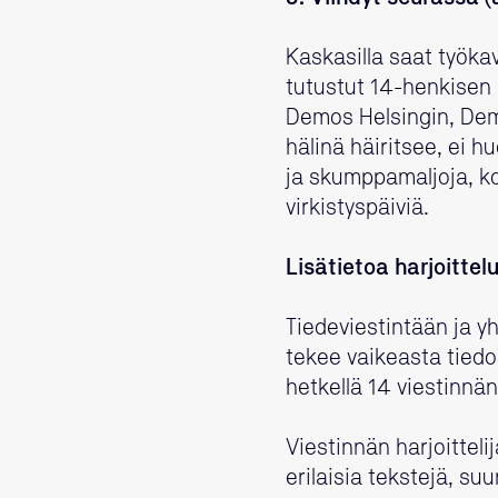
Kaskasilla saat työkav
tutustut 14-henkisen
Demos Helsingin, Demo
hälinä häiritsee, ei h
ja skumppamaljoja, k
virkistyspäiviä.
Lisätietoa harjoittel
Tiedeviestintään ja y
tekee vaikeasta tiedo
hetkellä 14 viestinnän
Viestinnän harjoittel
erilaisia tekstejä, s