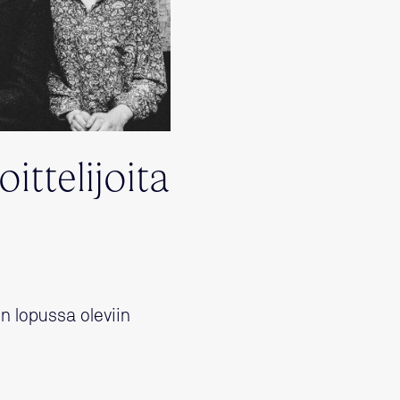
ittelijoita
in lopussa oleviin