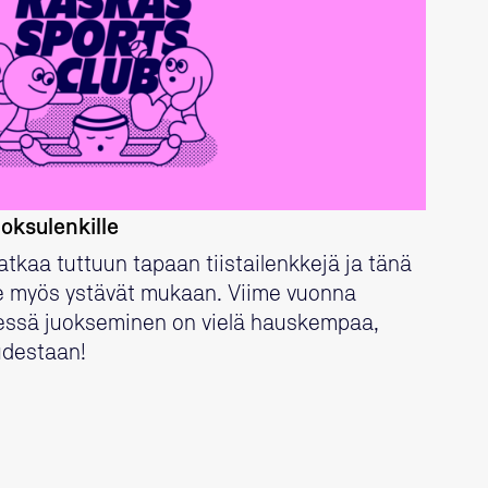
LUE LISÄÄ
oksulenkille
tkaa tuttuun tapaan tiistailenkkejä ja tänä
 myös ystävät mukaan. Viime vuonna
ssä juokseminen on vielä hauskempaa,
udestaan!