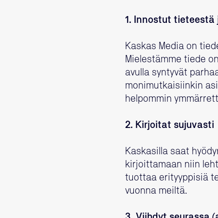
1. Innostut tieteestä
Kaskas Media on tiede
Mielestämme tiede on p
avulla syntyvät parha
monimutkaisiinkin asi
helpommin ymmärrett
2. Kirjoitat sujuvasti
Kaskasilla saat hyödyn
kirjoittamaan niin leh
tuottaa erityyppisiä t
vuonna meiltä.
3. Viihdyt seurassa 