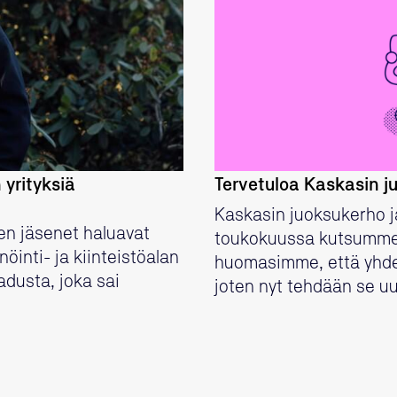
 yrityksiä
Tervetuloa Kaskasin ju
Kaskasin juoksukerho ja
sen jäsenet haluavat
toukokuussa kutsumme
inti- ja kiinteistöalan
huomasimme, että yhde
adusta, joka sai
joten nyt tehdään se u