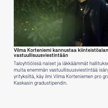
LUE LISÄÄ
Vilma Korteniemi kannustaa kiinteistöalan
vastuullisuusviestintään
Taloyhtiöissä naiset ja iäkkäämmät hallituk
muita enemmän vastuullisuusviestintää isännö
yrityksiltä, käy ilmi Vilma Korteniemen pro gr
Kaskasin gradustipendin.