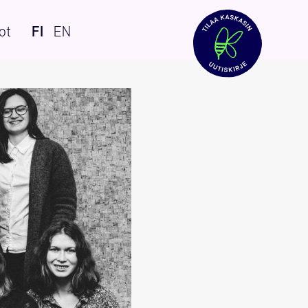
ot
FI
EN