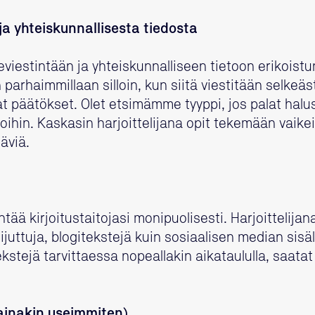
 ja yhteiskunnallisesta tiedosta
viestintään ja yhteiskunnalliseen tietoon erikoistun
arhaimmillaan silloin, kun siitä viestitään selkeästi
at päätökset. Olet etsimämme tyyppi, jos palat halu
oihin. Kaskasin harjoittelijana opit tekemään vaikei
äviä.
tää kirjoitustaitojasi monipuolisesti. Harjoittelija
tijuttuja, blogitekstejä kuin sosiaalisen median sisä
ekstejä tarvittaessa nopeallakin aikataululla, saatat 
(ainakin useimmiten)