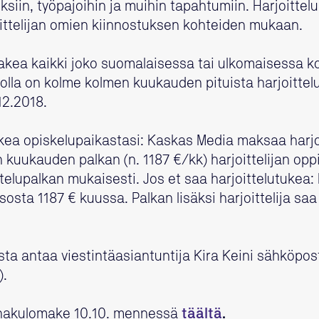
siin, työpajoihin ja muihin tapahtumiin. Harjoittelu
ittelijan omien kiinnostuksen kohteiden mukaan.
hakea kaikki joko suomalaisessa tai ulkomaisessa ko
rjolla on kolme kolmen kuukauden pituista harjoittel
12.2018.
ukea opiskelupaikastasi: Kaskas Media maksaa harjo
kuukauden palkan (n. 1187 €/kk) harjoittelijan opp
telupalkan mukaisesti. Jos et saa harjoittelutukea
osta 1187 € kuussa. Palkan lisäksi harjoittelija saa
usta antaa viestintäasiantuntija Kira Keini sähköpos
).
 hakulomake 10.10. mennessä
täältä
.