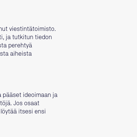
ut viestintätoimisto.
, ja tutkitun tiedon
sta perehtyä
sta aiheista
na pääset ideoimaan ja
ltöjä. Jos osaat
löytää itsesi ensi