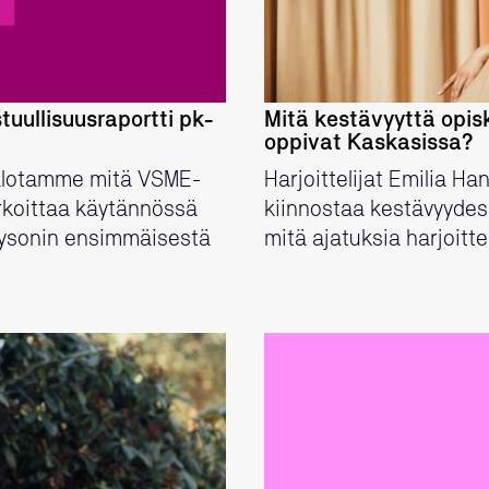
tuullisuusraportti pk-
Mitä kestävyyttä opis
oppivat Kaskasissa?
alotamme mitä VSME-
Harjoittelijat Emilia H
rkoittaa käytännössä
kiinnostaa kestävyydess
laysonin ensimmäisestä
mitä ajatuksia harjoitt