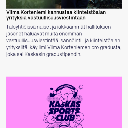
Vilma Korteniemi kannustaa kiinteistöalan
yrityksiä vastuullisuusviestintään
Taloyhtiöissä naiset ja iäkkäämmät hallituksen
jäsenet haluavat muita enemmän
vastuullisuusviestintää isännöinti- ja kiinteistöalan
yrityksiltä, käy ilmi Vilma Korteniemen pro gradusta,
joka sai Kaskasin gradustipendin.
LUE LISÄÄ