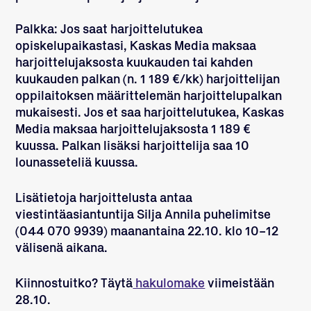
Palkka: Jos saat harjoittelutukea
opiskelupaikastasi, Kaskas Media maksaa
harjoittelujaksosta kuukauden tai kahden
kuukauden palkan (n. 1 189 €/kk) harjoittelijan
oppilaitoksen määrittelemän harjoittelupalkan
mukaisesti. Jos et saa harjoittelutukea, Kaskas
Media maksaa harjoittelujaksosta 1 189 €
kuussa. Palkan lisäksi harjoittelija saa 10
lounasseteliä kuussa.
Lisätietoja harjoittelusta antaa
viestintäasiantuntija Silja Annila puhelimitse
(044 070 9939) maanantaina 22.10. klo 10–12
välisenä aikana.
Kiinnostuitko? Täytä
hakulomake
viimeistään
28.10.