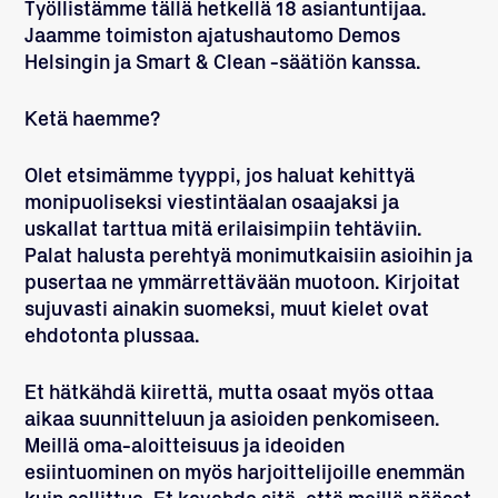
Työllistämme tällä hetkellä 18 asiantuntijaa.
Jaamme toimiston ajatushautomo Demos
Helsingin ja Smart & Clean -säätiön kanssa.
Ketä haemme?
Olet etsimämme tyyppi, jos haluat kehittyä
monipuoliseksi viestintäalan osaajaksi ja
uskallat tarttua mitä erilaisimpiin tehtäviin.
Palat halusta perehtyä monimutkaisiin asioihin ja
pusertaa ne ymmärrettävään muotoon. Kirjoitat
sujuvasti ainakin suomeksi, muut kielet ovat
ehdotonta plussaa.
Et hätkähdä kiirettä, mutta osaat myös ottaa
aikaa suunnitteluun ja asioiden penkomiseen.
Meillä oma-aloitteisuus ja ideoiden
esiintuominen on myös harjoittelijoille enemmän