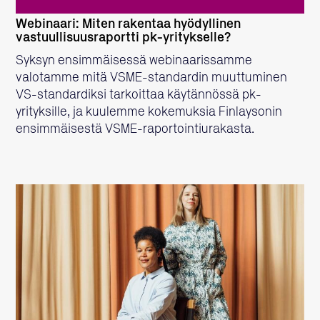
Webinaari: Miten rakentaa hyödyllinen
vastuullisuusraportti pk-yritykselle?
Syksyn ensimmäisessä webinaarissamme
valotamme mitä VSME-standardin muuttuminen
VS-standardiksi tarkoittaa käytännössä pk-
yrityksille, ja kuulemme kokemuksia Finlaysonin
ensimmäisestä VSME-raportointiurakasta.
LUE LISÄÄ