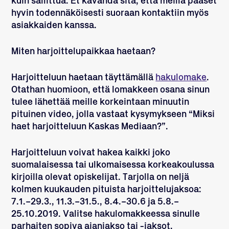
kuin sallittua. Et kavahda sitä, että meillä pääset
hyvin todennäköisesti suoraan kontaktiin myös
asiakkaiden kanssa.
Miten harjoittelupaikkaa haetaan?
Harjoitteluun haetaan täyttämällä
hakulomake
.
Otathan huomioon, että lomakkeen osana sinun
tulee lähettää meille korkeintaan minuutin
pituinen video, jolla vastaat kysymykseen “Miksi
haet harjoitteluun Kaskas Mediaan?”.
Harjoitteluun voivat hakea kaikki joko
suomalaisessa tai ulkomaisessa korkeakoulussa
kirjoilla olevat opiskelijat. Tarjolla on neljä
kolmen kuukauden pituista harjoittelujaksoa:
7.1.–29.3., 11.3.–31.5., 8.4.–30.6 ja 5.8.–
25.10.2019. Valitse hakulomakkeessa sinulle
parhaiten sopiva ajanjakso tai -jaksot.