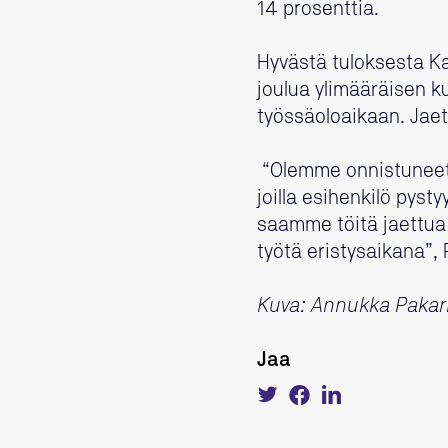
14 prosenttia.
Hyvästä tuloksesta Ka
joulua ylimääräisen k
työssäoloaikaan. Jaet
“Olemme onnistuneet
joilla esihenkilö pyst
saamme töitä jaettua 
työtä eristysaikana”
Kuva: Annukka Pakar
Jaa
Tweet
Share
Share
about
on
on
this
Facebook
LinkedIn
on