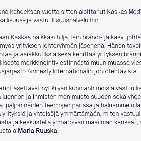
ona kahdeksan vuotta sitten aloittanut Kaskas Med
allisuus- ja vastuullisuuspalveluihin.
an Kaskas palkkasi hiljattain brändi- ja kasvujohta
 myös yrityksen johtoryhmän jäsenenä. Hänen tavo
ontaa ja asiakkuuksia sekä kehittää yrityksen brändi
lisesta markkinointiviestinnästä muun muassa vies
eusjärjestö Amnesty Internationalin johtotehtävistä.
atiot asettavat nyt kilvan kunnianhimoisia vastuulli
uin luonnon ja ihmisten monimuotoisuuden sekä yhde
 paljon näiden teemojen parissa ja haluamme olla 
 yrityksiä ja yhteisöjä ymmärtämään, miten vastuul
iestiä ja keskustella ympäröivän maailman kanssa”,
rustaja
Maria Ruuska
.