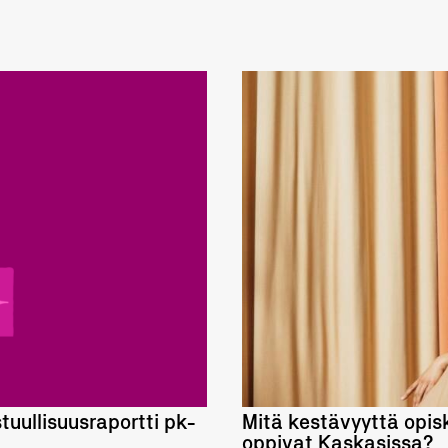
tuullisuusraportti pk-
Mitä kestävyyttä opis
oppivat Kaskasissa?