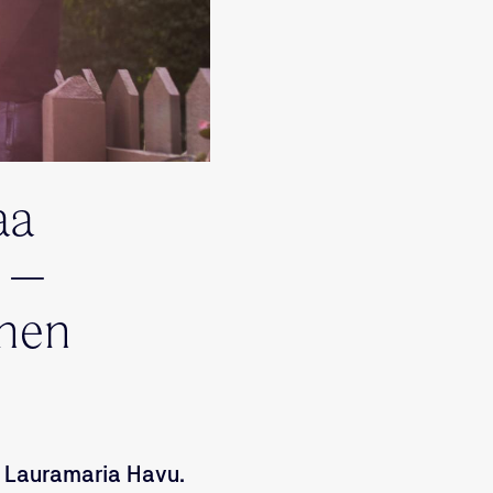
aa
e –
inen
aa Lauramaria Havu.