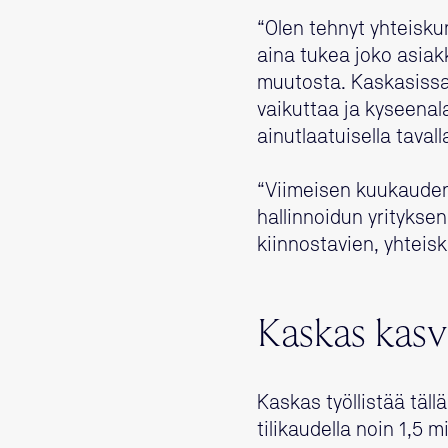
“Olen tehnyt yhteiskun
aina tukea joko asiakk
muutosta. Kaskasissa
vaikuttaa ja kyseenal
ainutlaatuisella tavall
“Viimeisen kuukauden
hallinnoidun yritykse
kiinnostavien, yhteisk
Kaskas kasv
Kaskas työllistää täll
tilikaudella noin 1,5 m