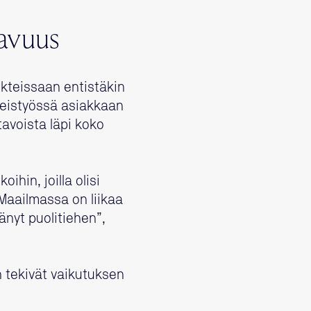
tavuus
kteissaan entistäkin
teistyössä asiakkaan
tavoista läpi koko
hin, joilla olisi
 Maailmassa on liikaa
änyt puolitiehen”,
 tekivät vaikutuksen