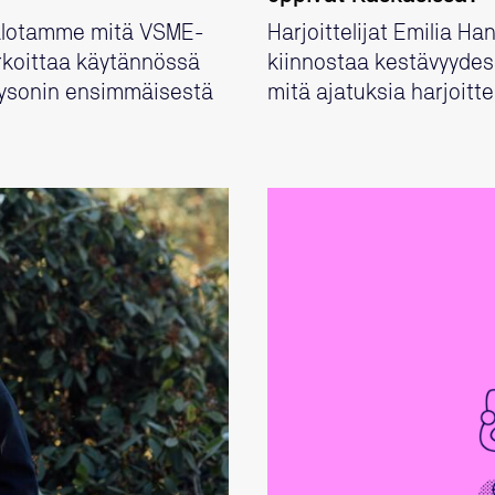
alotamme mitä VSME-
Harjoittelijat Emilia H
rkoittaa käytännössä
kiinnostaa kestävyydess
laysonin ensimmäisestä
mitä ajatuksia harjoitt