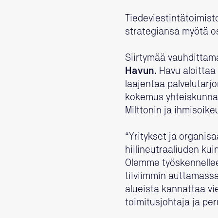
Tiedeviestintätoimist
strategiansa myötä os
Siirtymää vauhdittama
Havun.
Havu aloittaa
laajentaa palvelutarj
kokemus yhteiskunnal
Milttonin ja ihmisoik
“Yritykset ja organisa
hiilineutraaliuden k
Olemme työskennelleet
tiiviimmin auttamassa
alueista kannattaa v
toimitusjohtaja ja pe