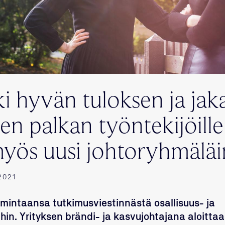
ki hyvän tuloksen ja jak
en palkan työntekijöill
yös uusi johtoryhmälä
2021
mintaansa tutkimusviestinnästä osallisuus- ja
ihin. Yrityksen brändi- ja kasvujohtajana aloitt