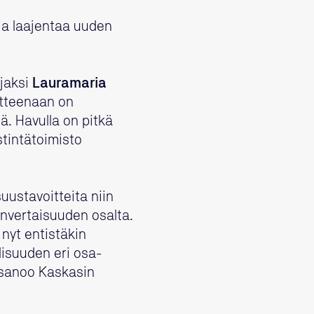
ia laajentaa uuden
jaksi
Lauramaria
itteenaan on
ä. Havulla on pitkä
tintätoimisto
suustavoitteita niin
nvertaisuuden osalta.
nyt entistäkin
lisuuden eri osa-
 sanoo Kaskasin