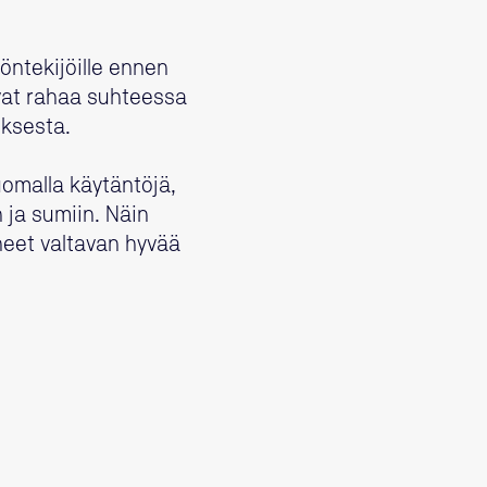
öntekijöille ennen
avat rahaa suhteessa
oksesta.
malla käytäntöjä,
n ja sumiin. Näin
neet valtavan hyvää