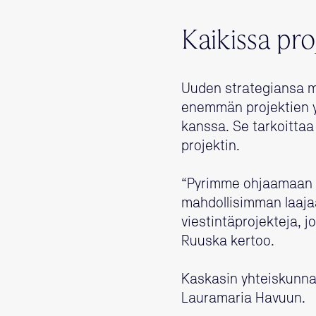
Kaikissa pro
Uuden strategiansa mu
enemmän projektien y
kanssa. Se tarkoittaa 
projektin.
“Pyrimme ohjaamaan asi
mahdollisimman laajaa
viestintäprojekteja, 
Ruuska kertoo.
Kaskasin yhteiskunnal
Lauramaria Havuun.