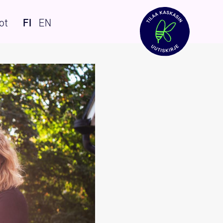
ot
FI
EN