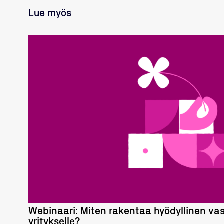
Twitter
Lue myös
LUE LISÄÄ
Webinaari: Miten rakentaa hyödyllinen vas
yritykselle?