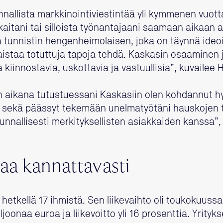
nallista markkinointiviestintää yli kymmenen vuotta
aitani tai silloista työnantajaani saamaan aikaan ai
 tunnistin hengenheimolaisen, joka on täynnä ideo
aistaa totuttuja tapoja tehdä. Kaskasin osaaminen 
a kiinnostavia, uskottavia ja vastuullisia”, kuvailee 
 aikana tutustuessani Kaskasiin olen kohdannut hy
n sekä päässyt tekemään unelmatyötäni hauskojen t
unnallisesti merkityksellisten asiakkaiden kanssa”,
aa kannattavasti
ä hetkellä 17 ihmistä. Sen liikevaihto oli toukokuuss
iljoonaa euroa ja liikevoitto yli 16 prosenttia. Yrityk