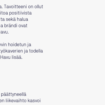
. Tavoitteeni on ollut
toa positiivista
ita sekä halua
ja brändi ovat
Havu.
vin hoidetun ja
yökaverien ja todella
 Havu lisää.
a päättyneellä
sen liikevaihto kasvoi