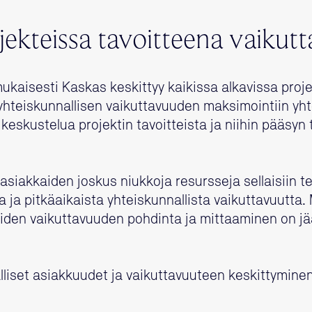
jekteissa tavoitteena vaikut
kaisesti Kaskas keskittyy kaikissa alkavissa proje
hteiskunnallisen vaikuttavuuden maksimointiin yh
keskustelua projektin tavoitteista ja niihin pääsyn 
akkaiden joskus niukkoja resursseja sellaisiin tekoi
 ja pitkäaikaista yhteiskunnallista vaikuttavuutta.
joiden vaikuttavuuden pohdinta ja mittaaminen on jä
liset asiakkuudet ja vaikuttavuuteen keskittyminen