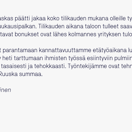
skas päätti jakaa koko tilikauden mukana olleille ty
uukausipalkan. Tilikauden aikana taloon tulleet sa
tavat bonukset ovat lähes kolmannes yrityksen tul
 parantamaan kannattavuuttamme etätyöaikana luo
yy heti tarttumaan ihmisten työssä esiintyviin pulmii
tasaisesti ja tehokkaasti. Työntekijämme ovat teh
, Ruuska summaa.
inen