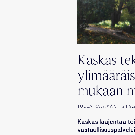
Kaskas te
ylimääräis
mukaan m
TUULA RAJAMÄKI | 21.9.
Kaskas laajentaa toi
vastuullisuuspalvelu