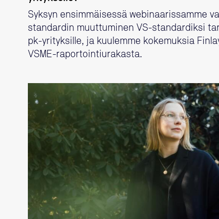
Syksyn ensimmäisessä webinaarissamme v
standardin muuttuminen VS-standardiksi ta
pk-yrityksille, ja kuulemme kokemuksia Fin
VSME-raportointiurakasta.
LUE LISÄÄ