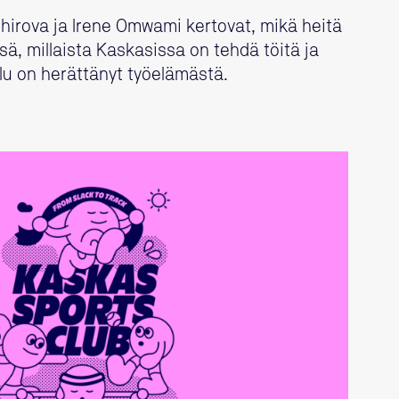
anhirova ja Irene Omwami kertovat, mikä heitä
ä, millaista Kaskasissa on tehdä töitä ja
elu on herättänyt työelämästä.
LUE LISÄÄ