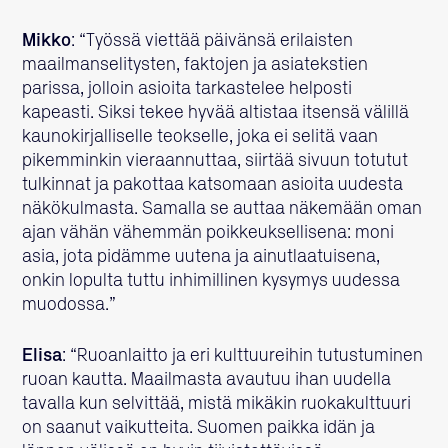
Mikko
: “Työssä viettää päivänsä erilaisten
maailmanselitysten, faktojen ja asiatekstien
parissa, jolloin asioita tarkastelee helposti
kapeasti. Siksi tekee hyvää altistaa itsensä välillä
kaunokirjalliselle teokselle, joka ei selitä vaan
pikemminkin vieraannuttaa, siirtää sivuun totutut
tulkinnat ja pakottaa katsomaan asioita uudesta
näkökulmasta. Samalla se auttaa näkemään oman
ajan vähän vähemmän poikkeuksellisena: moni
asia, jota pidämme uutena ja ainutlaatuisena,
onkin lopulta tuttu inhimillinen kysymys uudessa
muodossa.”
Elisa
: “Ruoanlaitto ja eri kulttuureihin tutustuminen
ruoan kautta. Maailmasta avautuu ihan uudella
tavalla kun selvittää, mistä mikäkin ruokakulttuuri
on saanut vaikutteita. Suomen paikka idän ja