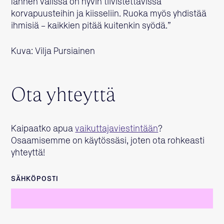
lännen välissä on hyvin tiivistettävissä
korvapuusteihin ja kiisseliin. Ruoka myös yhdistää
ihmisiä – kaikkien pitää kuitenkin syödä.”
Kuva: Vilja Pursiainen
Ota yhteyttä
Kaipaatko apua
vaikuttajaviestintään
?
Osaamisemme on käytössäsi, joten ota rohkeasti
yhteyttä!
SÄHKÖPOSTI