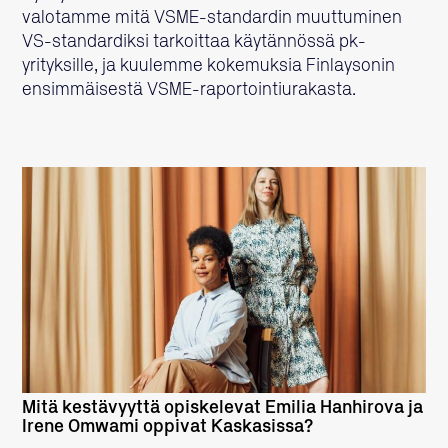
valotamme mitä VSME-standardin muuttuminen
VS-standardiksi tarkoittaa käytännössä pk-
yrityksille, ja kuulemme kokemuksia Finlaysonin
ensimmäisestä VSME-raportointiurakasta.
LUE LISÄÄ
Mitä kestävyyttä opiskelevat Emilia Hanhirova ja
Irene Omwami oppivat Kaskasissa?