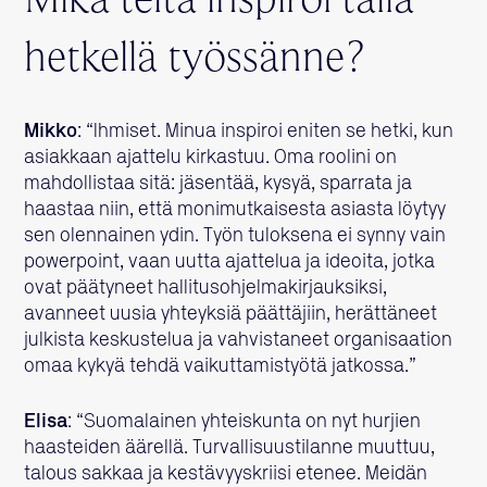
Mikä teitä inspiroi tällä
hetkellä työssänne?
Mikko
: “Ihmiset. Minua inspiroi eniten se hetki, kun
asiakkaan ajattelu kirkastuu. Oma roolini on
mahdollistaa sitä: jäsentää, kysyä, sparrata ja
haastaa niin, että monimutkaisesta asiasta löytyy
sen olennainen ydin. Työn tuloksena ei synny vain
powerpoint, vaan uutta ajattelua ja ideoita, jotka
ovat päätyneet hallitusohjelmakirjauksiksi,
avanneet uusia yhteyksiä päättäjiin, herättäneet
julkista keskustelua ja vahvistaneet organisaation
omaa kykyä tehdä vaikuttamistyötä jatkossa.”
Elisa
: “Suomalainen yhteiskunta on nyt hurjien
haasteiden äärellä. Turvallisuustilanne muuttuu,
talous sakkaa ja kestävyyskriisi etenee. Meidän