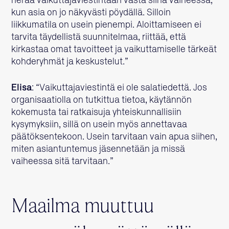
herää vaikuttajaviestintään vasta siinä vaiheessa,
kun asia on jo näkyvästi pöydällä. Silloin
liikkumatila on usein pienempi. Aloittamiseen ei
tarvita täydellistä suunnitelmaa, riittää, että
kirkastaa omat tavoitteet ja vaikuttamiselle tärkeät
kohderyhmät ja keskustelut.”
Elisa
: “Vaikuttajaviestintä ei ole salatiedettä. Jos
organisaatiolla on tutkittua tietoa, käytännön
kokemusta tai ratkaisuja yhteiskunnallisiin
kysymyksiin, sillä on usein myös annettavaa
päätöksentekoon. Usein tarvitaan vain apua siihen,
miten asiantuntemus jäsennetään ja missä
vaiheessa sitä tarvitaan.”
Maailma muuttuu