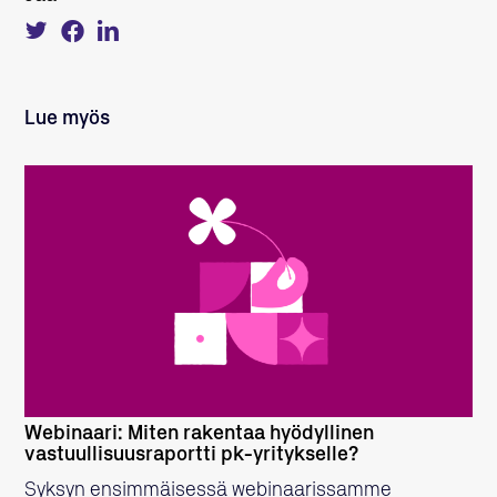
Tweet
Share
Share
about
on
on
this
Facebook
LinkedIn
on
Twitter
Lue myös
LUE LISÄÄ
Webinaari: Miten rakentaa hyödyllinen
vastuullisuusraportti pk-yritykselle?
Syksyn ensimmäisessä webinaarissamme