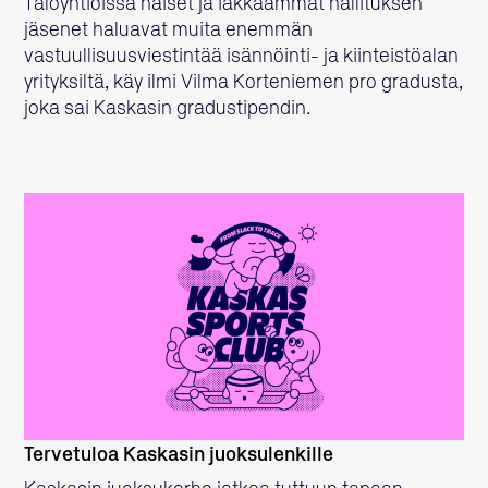
Taloyhtiöissä naiset ja iäkkäämmät hallituksen
jäsenet haluavat muita enemmän
vastuullisuusviestintää isännöinti- ja kiinteistöalan
yrityksiltä, käy ilmi Vilma Korteniemen pro gradusta,
joka sai Kaskasin gradustipendin.
LUE LISÄÄ
Tervetuloa Kaskasin juoksulenkille