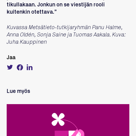
tikullakaan. Jonkun on se viestijän rooli
kuitenkin otettava.”
Kuvassa Metsätieto-tutkijaryhmän Panu Halme,
Anna Oldén, Sonja Saine ja Tuomas Aakala. Kuva:
Juha Kauppinen
Jaa
Tweet
Share
Share
about
on
on
this
Facebook
LinkedIn
on
Twitter
Lue myös