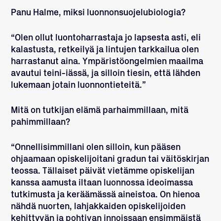
Panu Halme, miksi luonnonsuojelubiologia?
“Olen ollut luontoharrastaja jo lapsesta asti, eli
kalastusta, retkeilyä ja lintujen tarkkailua olen
harrastanut aina. Ympäristöongelmien maailma
avautui teini-iässä, ja silloin tiesin, että lähden
lukemaan jotain luonnontieteitä.”
Mitä on tutkijan elämä parhaimmillaan, mitä
pahimmillaan?
“Onnellisimmillani olen silloin, kun pääsen
ohjaamaan opiskelijoitani gradun tai väitöskirjan
teossa. Tällaiset päivät vietämme opiskelijan
kanssa aamusta iltaan luonnossa ideoimassa
tutkimusta ja keräämässä aineistoa. On hienoa
nähdä nuorten, lahjakkaiden opiskelijoiden
kehittyvän ja pohtivan innoissaan ensimmäistä