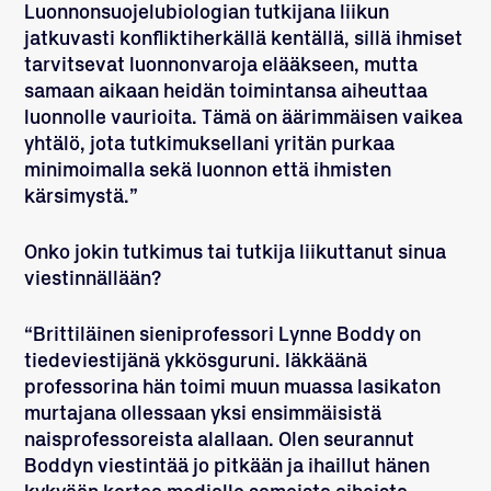
Luonnonsuojelubiologian tutkijana liikun
jatkuvasti konfliktiherkällä kentällä, sillä ihmiset
tarvitsevat luonnonvaroja elääkseen, mutta
samaan aikaan heidän toimintansa aiheuttaa
luonnolle vaurioita. Tämä on äärimmäisen vaikea
yhtälö, jota tutkimuksellani yritän purkaa
minimoimalla sekä luonnon että ihmisten
kärsimystä.”
Onko jokin tutkimus tai tutkija liikuttanut sinua
viestinnällään?
“Brittiläinen sieniprofessori
Lynne Boddy
on
tiedeviestijänä ykkösguruni. Iäkkäänä
professorina hän toimi muun muassa lasikaton
murtajana ollessaan yksi ensimmäisistä
naisprofessoreista alallaan. Olen seurannut
Boddyn viestintää jo pitkään ja ihaillut hänen