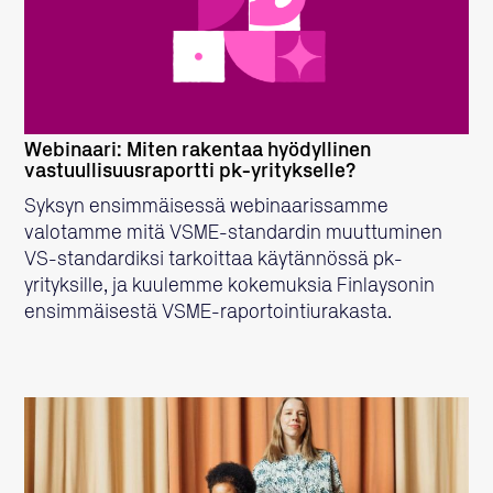
LUE LISÄÄ
Webinaari: Miten rakentaa hyödyllinen
vastuullisuusraportti pk-yritykselle?
Syksyn ensimmäisessä webinaarissamme
valotamme mitä VSME-standardin muuttuminen
VS-standardiksi tarkoittaa käytännössä pk-
yrityksille, ja kuulemme kokemuksia Finlaysonin
ensimmäisestä VSME-raportointiurakasta.