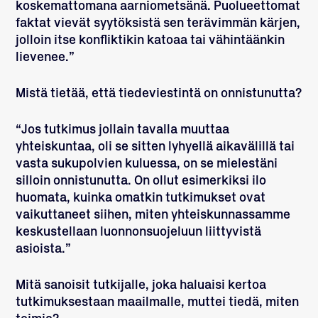
koskemattomana aarniometsänä. Puolueettomat
faktat vievät syytöksistä sen terävimmän kärjen,
jolloin itse konfliktikin katoaa tai vähintäänkin
lievenee.”
Mistä tietää, että tiedeviestintä on onnistunutta?
“Jos tutkimus jollain tavalla muuttaa
yhteiskuntaa, oli se sitten lyhyellä aikavälillä tai
vasta sukupolvien kuluessa, on se mielestäni
silloin onnistunutta. On ollut esimerkiksi ilo
huomata, kuinka omatkin tutkimukset ovat
vaikuttaneet siihen, miten yhteiskunnassamme
keskustellaan luonnonsuojeluun liittyvistä
asioista.”
Mitä sanoisit tutkijalle, joka haluaisi kertoa
tutkimuksestaan maailmalle, muttei tiedä, miten