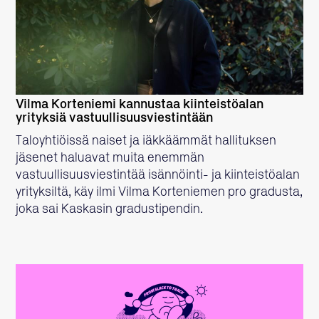
LUE LISÄÄ
Vilma Korteniemi kannustaa kiinteistöalan
yrityksiä vastuullisuusviestintään
Taloyhtiöissä naiset ja iäkkäämmät hallituksen
jäsenet haluavat muita enemmän
vastuullisuusviestintää isännöinti- ja kiinteistöalan
yrityksiltä, käy ilmi Vilma Korteniemen pro gradusta,
joka sai Kaskasin gradustipendin.