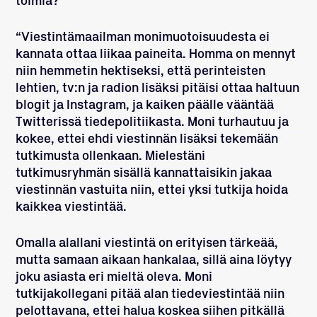
toimia?
“Viestintämaailman monimuotoisuudesta ei
kannata ottaa liikaa paineita. Homma on mennyt
niin hemmetin hektiseksi, että perinteisten
lehtien, tv:n ja radion lisäksi pitäisi ottaa haltuun
blogit ja Instagram, ja kaiken päälle vääntää
Twitterissä tiedepolitiikasta. Moni turhautuu ja
kokee, ettei ehdi viestinnän lisäksi tekemään
tutkimusta ollenkaan. Mielestäni
tutkimusryhmän sisällä kannattaisikin jakaa
viestinnän vastuita niin, ettei yksi tutkija hoida
kaikkea viestintää.
Omalla alallani viestintä on erityisen tärkeää,
mutta samaan aikaan hankalaa, sillä aina löytyy
joku asiasta eri mieltä oleva. Moni
tutkijakollegani pitää alan tiedeviestintää niin
pelottavana, ettei halua koskea siihen pitkällä