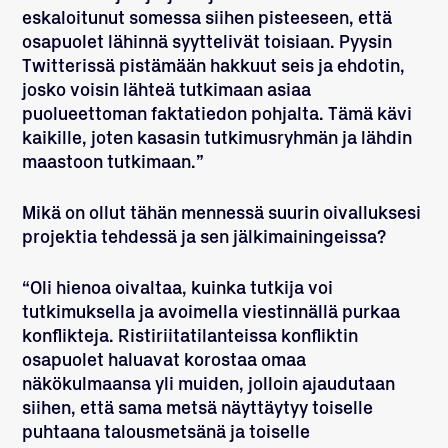
eskaloitunut somessa siihen pisteeseen, että
osapuolet lähinnä syyttelivät toisiaan. Pyysin
Twitterissä pistämään hakkuut seis ja ehdotin,
josko voisin lähteä tutkimaan asiaa
puolueettoman faktatiedon pohjalta. Tämä kävi
kaikille, joten kasasin tutkimusryhmän ja lähdin
maastoon tutkimaan.”
Mikä on ollut tähän mennessä suurin oivalluksesi
projektia tehdessä ja sen jälkimainingeissa?
“Oli hienoa oivaltaa, kuinka tutkija voi
tutkimuksella ja avoimella viestinnällä purkaa
konflikteja. Ristiriitatilanteissa konfliktin
osapuolet haluavat korostaa omaa
näkökulmaansa yli muiden, jolloin ajaudutaan
siihen, että sama metsä näyttäytyy toiselle
puhtaana talousmetsänä ja toiselle