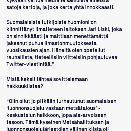
kykyään kertoa medialle samoista aiheista
satoja kertoja, ja joka kerta yhtä innokkaasti.
Suomalaisista tutkijoista huomioni on
kiinnittänyt Ilmatieteen laitoksen
Jari Liski
, joka
on sinnikkäästi ja malttiaan menettämättä
jaksanut puhua ilmastonmuutoksesta
vuosikausien ajan. Häneltä olen opetellut
rauhallista, tieteellisiin viitteisiin pohjautuvaa
Twitter-viestintää.”
Mistä keksit lähteä sovittelemaan
hakkuukiistaa?
“Olin ollut jo pitkään turhautunut suomalaisen
‘luonnonsuojelu vastaan metsätalous’ -
keskustelun heikkoon, jopa ala-arvoiseen
tasoon. Tämä kyseinen Metsähallituksen ja
luonnonsuojelujärjestöjen välinen kiista oli