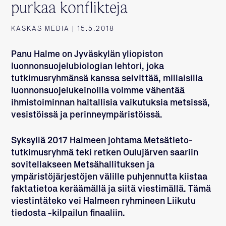
purkaa konflikteja
KASKAS MEDIA | 15.5.2018
Panu Halme
on Jyväskylän yliopiston
luonnonsuojelubiologian lehtori, joka
tutkimusryhmänsä kanssa selvittää, millaisilla
luonnonsuojelukeinoilla voimme vähentää
ihmistoiminnan haitallisia vaikutuksia metsissä,
vesistöissä ja perinneympäristöissä.
Syksyllä 2017 Halmeen johtama Metsätieto-
tutkimusryhmä teki retken Oulujärven saariin
sovitellakseen Metsähallituksen ja
ympäristöjärjestöjen välille puhjennutta kiistaa
faktatietoa keräämällä ja siitä viestimällä. Tämä
viestintäteko vei Halmeen ryhmineen Liikutu
tiedosta -kilpailun finaaliin.