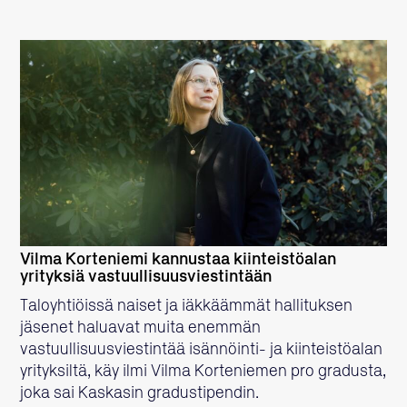
LUE LISÄÄ
Vilma Korteniemi kannustaa kiinteistöalan
yrityksiä vastuullisuusviestintään
Taloyhtiöissä naiset ja iäkkäämmät hallituksen
jäsenet haluavat muita enemmän
vastuullisuusviestintää isännöinti- ja kiinteistöalan
yrityksiltä, käy ilmi Vilma Korteniemen pro gradusta,
joka sai Kaskasin gradustipendin.