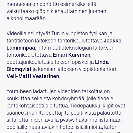
mennessä on pohdittu esimerkiksi sitä,
vaikuttaako glögin kiehauttaminen juoman
alkoholimäärään.
Videoilla esiintyvät Turun yliopiston fysiikan ja
tähtitieteen laitoksen tohtorikoulutettava
Jaakko
Lamminpää
, informaatioteknologian laitoksen
tohtorikoulutettava
Einari Kurvinen
,
opettajankoulutuslaitoksen opiskelija
Linda
Blomqvist
ja kemian laitoksen yliopistonlehtori
Veli-Matti Vesterinen
.
Youtubeen ladattujen videoiden tarkoitus on
koukuttaa sellaista kohderyhmää, jolle tiede ei
lähtökohtaisesti ole tuttua. Tiedepaukku-klipit ovat
saaneet monilta opettajilta positiivista palautetta
siitä, että niiden avulla pystyy havainnollistamaan
oppilaille haastaviakin tieteellisiä ilmiöitä, kuten