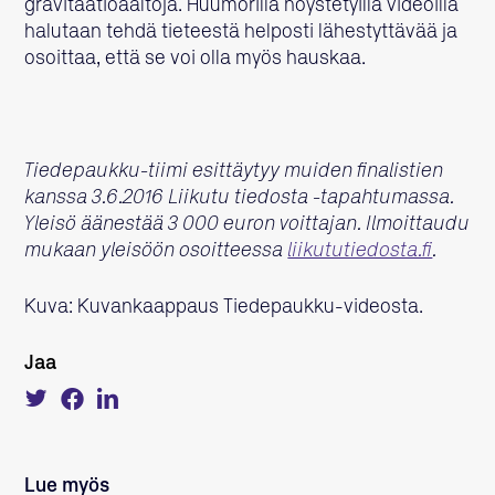
gravitaatioaaltoja. Huumorilla höystetyillä videoilla
halutaan tehdä tieteestä helposti lähestyttävää ja
osoittaa, että se voi olla myös hauskaa.
Tiedepaukku-tiimi esittäytyy muiden finalistien
kanssa 3.6.2016 Liikutu tiedosta -tapahtumassa.
Yleisö äänestää 3 000 euron voittajan. Ilmoittaudu
mukaan yleisöön osoitteessa
liikututiedosta.fi
.
Kuva: Kuvankaappaus Tiedepaukku-videosta.
Jaa
Tweet
Share
Share
about
on
on
this
Facebook
LinkedIn
on
Twitter
Lue myös