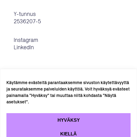
Y-tunnus
2536207-5
Instagram
LinkedIn
Käytämme evästeitä parantaaksemme sivuston käytettävyyttä
ja seurataksemme palveluiden käyttöä. Voit hyväksyä evästeet
painamalla ”Hyväksy” tai muuttaa niitä kohdasta ”Näytä
TILAA UUTISKIRJE →
asetukset”.
HYVÄKSY
KIELLÄ