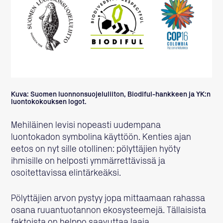
Kuva: Suomen luonnonsuojeluliiton, Biodiful-hankkeen ja YK:n
luontokokouksen logot.
Mehiläinen levisi nopeasti uudempana
luontokadon symbolina käyttöön. Kenties ajan
eetos on nyt sille otollinen: pölyttäjien hyöty
ihmisille on helposti ymmärrettävissä ja
osoitettavissa elintärkeäksi.
Pölyttäjien arvon pystyy jopa mittaamaan rahassa
osana ruuantuotannon ekosysteemejä. Tällaisista
faktoista on helppo saavuttaa laaja