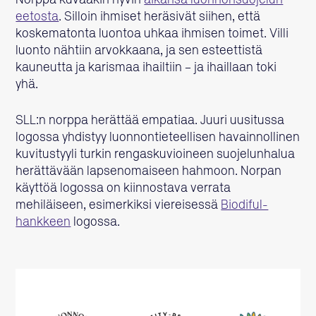
Norppa kuvaakin hyvin
aikansa luonnonsuojelun
eetosta
. Silloin ihmiset heräsivät siihen, että
koskematonta luontoa uhkaa ihmisen toimet. Villi
luonto nähtiin arvokkaana, ja sen esteettistä
kauneutta ja karismaa ihailtiin – ja ihaillaan toki
yhä.
SLL:n norppa herättää empatiaa. Juuri uusitussa
logossa yhdistyy luonnontieteellisen havainnollinen
kuvitustyyli turkin rengaskuvioineen suojelunhalua
herättävään lapsenomaiseen hahmoon. Norpan
käyttöä logossa on kiinnostava verrata
mehiläiseen, esimerkiksi viereisessä
Biodiful-
hankkeen
logossa.