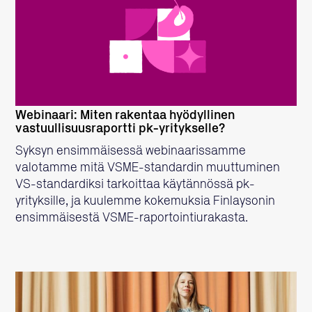
LUE LISÄÄ
Webinaari: Miten rakentaa hyödyllinen
vastuullisuusraportti pk-yritykselle?
Syksyn ensimmäisessä webinaarissamme
valotamme mitä VSME-standardin muuttuminen
VS-standardiksi tarkoittaa käytännössä pk-
yrityksille, ja kuulemme kokemuksia Finlaysonin
ensimmäisestä VSME-raportointiurakasta.