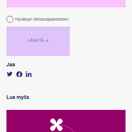
Hyväksyn tietosuojaselosteen
Jaa
Tweet
Share
Share
about
on
on
this
Facebook
LinkedIn
on
Twitter
Lue myös