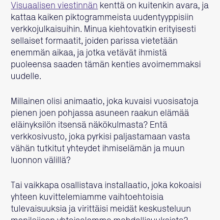
Visuaalisen viestinnän
kenttä on kuitenkin avara, ja
kattaa kaiken piktogrammeista uudentyyppisiin
verkkojulkaisuihin. Minua kiehtovatkin erityisesti
sellaiset formaatit, joiden parissa vietetään
enemmän aikaa, ja jotka vetävät ihmistä
puoleensa saaden tämän kenties avoimemmaksi
uudelle.
Millainen olisi animaatio, joka kuvaisi vuosisatoja
pienen joen pohjassa asuneen raakun elämää
eläinyksilön itsensä näkökulmasta? Entä
verkkosivusto, joka pyrkisi paljastamaan vasta
vähän tutkitut yhteydet ihmiselämän ja muun
luonnon välillä?
Tai vaikkapa osallistava installaatio, joka kokoaisi
yhteen kuvittelemiamme vaihtoehtoisia
tulevaisuuksia ja virittäisi meidät keskusteluun