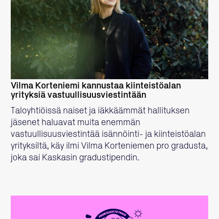
LUE LISÄÄ
Vilma Korteniemi kannustaa kiinteistöalan
yrityksiä vastuullisuusviestintään
Taloyhtiöissä naiset ja iäkkäämmät hallituksen
jäsenet haluavat muita enemmän
vastuullisuusviestintää isännöinti- ja kiinteistöalan
yrityksiltä, käy ilmi Vilma Korteniemen pro gradusta,
joka sai Kaskasin gradustipendin.