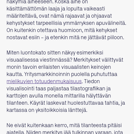
näkymiä aiheeseen. Koska aihe on
käsittämättömän laaja ja lopulta vaikeasti
määriteltävä, ovat nämä rajaavat ja ohjaavat
kehystykset tarpeellisia ymmärryksen apuvälineitä.
On kuitenkin otettava huomioon, mitä kehykset
nostavat esiin – ja etenkin mitä ne jättävät piiloon.
Miten luontokato sitten näkyy esimerkiksi
visuaalisessa viestinnässä? Merkitykset välittyvät
monin tavoin erilaisten visuaalisten keinojen
kautta. Yritysmarkkinoinnin puolella puhututtaa
mielikuvien totuudenmukaisuus
. Tiedon
visualisointi taas paljastaa tilastografiikan ja
karttojen avulla monella mittarilla hälyttävän
tilanteen. Käyrät laskevat huolestuttavaa tahtia, ja
kartassa on yksitoikkoisia länttejä.
Ne eivät kuitenkaan kerro, mitä tilanteesta pitäisi
ajatella. Niiden merkitys jää tulkinnan varaan, jota