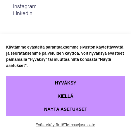
Instagram
LinkedIn
Käytämme evästeitä parantaaksemme sivuston käytettävyyttä
ja seurataksemme palveluiden käyttöä. Voit hyväksyä evästeet
painamalla ”Hyväksy” tai muuttaa niitä kohdasta ”Näytä
TILAA UUTISKIRJE →
asetukset”.
HYVÄKSY
KIELLÄ
NÄYTÄ ASETUKSET
Tietosuojaseloste
Evästekäytäntö
Evästekäytäntö
Tietosuojaseloste