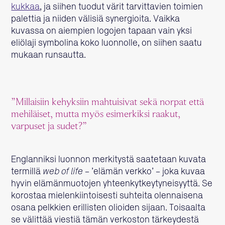
kukkaa
, ja siihen tuodut värit tarvittavien toimien
palettia ja niiden välisiä synergioita. Vaikka
kuvassa on aiempien logojen tapaan vain yksi
eliölaji symbolina koko luonnolle, on siihen saatu
mukaan runsautta.
”Millaisiin kehyksiin mahtuisivat sekä norpat että
mehiläiset, mutta myös esimerkiksi raakut,
varpuset ja sudet?”
Englanniksi luonnon merkitystä saatetaan kuvata
termillä
web of life
– ’elämän verkko’ – joka kuvaa
hyvin elämänmuotojen yhteenkytkeytyneisyyttä. Se
korostaa mielenkiintoisesti suhteita olennaisena
osana pelkkien erillisten olioiden sijaan. Toisaalta
se välittää viestiä tämän verkoston tärkeydestä