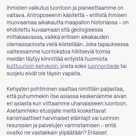
Ihmisten vaikutus luontoon ja planeettaamme on
valtava. Antroposeenin käsitettä – erillistä ihmisen
muovaamaa aikakautta maapallon historiassa – on
ehdotettu kuvaamaan sitä geologisessa
mittakaavassa, vaikka erillisen aikakauden
olemassaolosta vielä kiistellään. Joka tapauksessa
valitessamme luontokatoa hillitseviä toimia
meidän täytyy kiinnittää erityistä huomiota
kulttuurisiin kehyksiin
, joista edes
luonnontiede
tai
suojelu eivät ole täysin vapaita.
Kehysten pohtiminen saattaa nimittäin paljastaa,
että puhummekin itse asiassa keskenämme aivan
eri asiasta kun viittaamme uhanalaiseen luontoon.
Asetammeko etusijalle meitä koskettavat
karismaattiset harvinaiset eläinlajit vai luonnon
resurssien ja palvelujen varmistamisen – entä
ovatko ne vastakkain ylipäätään? Erilaiset