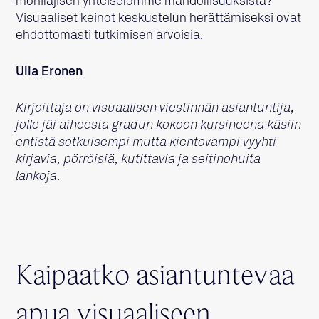
monilajisen yhteiselomme mahdollisuuksista?
Visuaaliset keinot keskustelun herättämiseksi ovat
ehdottomasti tutkimisen arvoisia.
Ulla Eronen
Kirjoittaja on visuaalisen viestinnän asiantuntija,
jolle jäi aiheesta gradun kokoon kursineena käsiin
entistä sotkuisempi mutta kiehtovampi vyyhti
kirjavia, pörröisiä, kutittavia ja seitinohuita
lankoja.
Kaipaatko asiantuntevaa
apua visuaaliseen