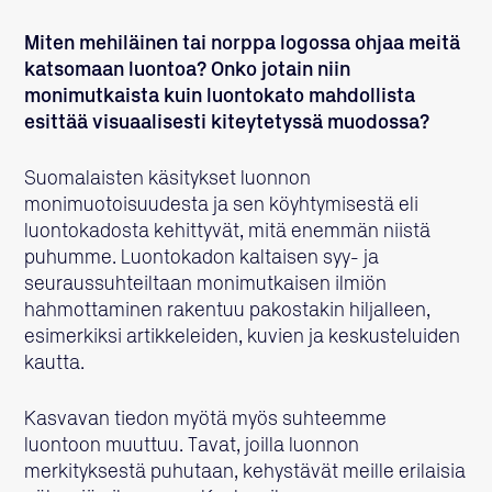
Miten mehiläinen tai norppa logossa ohjaa meitä
katsomaan luontoa? Onko jotain niin
monimutkaista kuin luontokato mahdollista
esittää visuaalisesti kiteytetyssä muodossa?
Suomalaisten käsitykset luonnon
monimuotoisuudesta ja sen köyhtymisestä eli
luontokadosta kehittyvät, mitä enemmän niistä
puhumme. Luontokadon kaltaisen syy- ja
seuraussuhteiltaan monimutkaisen ilmiön
hahmottaminen rakentuu pakostakin hiljalleen,
esimerkiksi artikkeleiden, kuvien ja keskusteluiden
kautta.
Kasvavan tiedon myötä myös suhteemme
luontoon muuttuu. Tavat, joilla luonnon
merkityksestä puhutaan, kehystävät meille erilaisia