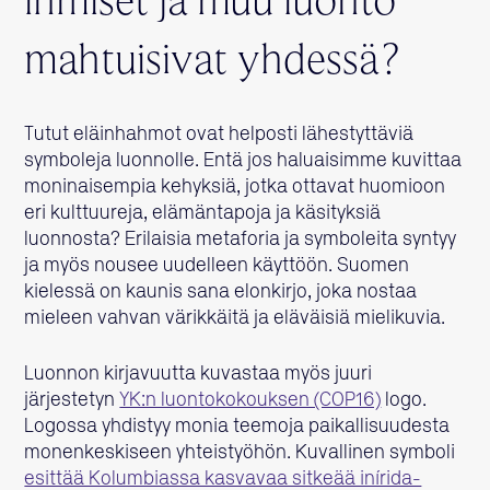
ihmiset ja muu luonto
mahtuisivat yhdessä?
Tutut eläinhahmot ovat helposti lähestyttäviä
symboleja luonnolle. Entä jos haluaisimme kuvittaa
moninaisempia kehyksiä, jotka ottavat huomioon
eri kulttuureja, elämäntapoja ja käsityksiä
luonnosta? Erilaisia metaforia ja symboleita syntyy
ja myös nousee uudelleen käyttöön. Suomen
kielessä on kaunis sana elonkirjo, joka nostaa
mieleen vahvan värikkäitä ja eläväisiä mielikuvia.
Luonnon kirjavuutta kuvastaa myös juuri
järjestetyn
YK:n luontokokouksen (COP16)
logo.
Logossa yhdistyy monia teemoja paikallisuudesta
monenkeskiseen yhteistyöhön. Kuvallinen symboli
esittää Kolumbiassa kasvavaa sitkeää inírida-