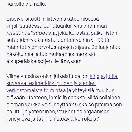
kaikelle elämälle.
Biodiversiteettiin liittyen akateemisessa
kirjallisuudessa puhutaankin yhä enemmän
relationaalisuudesta
, joka korostaa paikallisten
suhteiden vaikutusta luontoarvoihin ylhäältä
määritettyjen arvotustapojen sijaan. Se laajentaa
näkökulmia ja tuo mukaan esimerkiksi
alkuperäiskansojen tietämyksen.
Viime vuosina onkin julkaistu paljon
kirjoja, jotka
kuvaavat esimerkiksi puiden ja sienien
verkostomaista toimintaa
ja yhteyksiä muuhun
elävään luontoon, ihmisiin saakka. Miltä sellainen
elämän verkko voisi näyttää? Onko se pitsimäisen
hallittu ja yhtenäinen, vai kenties orgaanisen
rönsyilevä ja täynnä risteäviä kerroksia?