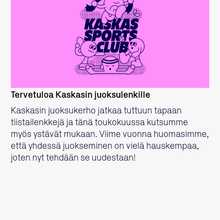
LUE LISÄÄ
Tervetuloa Kaskasin juoksulenkille
Kaskasin juoksukerho jatkaa tuttuun tapaan
tiistailenkkejä ja tänä toukokuussa kutsumme
myös ystävät mukaan. Viime vuonna huomasimme,
että yhdessä juokseminen on vielä hauskempaa,
joten nyt tehdään se uudestaan!