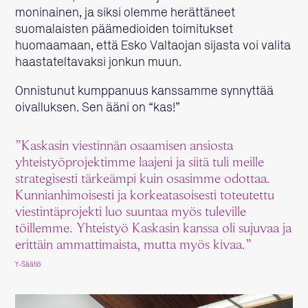
moninainen, ja siksi olemme herättäneet
suomalaisten päämedioiden toimitukset
huomaamaan, että Esko Valtaojan sijasta voi valita
haastateltavaksi jonkun muun.
Onnistunut kumppanuus kanssamme synnyttää
oivalluksen. Sen ääni on “kas!”
”Kaskasin viestinnän osaamisen ansiosta
yhteistyöprojektimme laajeni ja siitä tuli meille
strategisesti tärkeämpi kuin osasimme odottaa.
Kunnianhimoisesti ja korkeatasoisesti toteutettu
viestintäprojekti luo suuntaa myös tuleville
töillemme. Yhteistyö Kaskasin kanssa oli sujuvaa ja
erittäin ammattimaista, mutta myös kivaa.”
Y-Säätiö