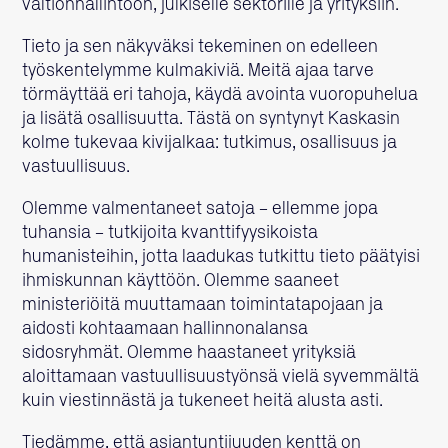
valtionhallintoon, julkiselle sektorille ja yrityksiin.
Tieto ja sen näkyväksi tekeminen on edelleen
työskentelymme kulmakiviä. Meitä ajaa tarve
törmäyttää eri tahoja, käydä avointa vuoropuhelua
ja lisätä osallisuutta. Tästä on syntynyt Kaskasin
kolme tukevaa kivijalkaa: tutkimus, osallisuus ja
vastuullisuus.
Olemme valmentaneet satoja – ellemme jopa
tuhansia – tutkijoita kvanttifyysikoista
humanisteihin, jotta laadukas tutkittu tieto päätyisi
ihmiskunnan käyttöön. Olemme saaneet
ministeriöitä muuttamaan toimintatapojaan ja
aidosti kohtaamaan hallinnonalansa
sidosryhmät. Olemme haastaneet yrityksiä
aloittamaan vastuullisuustyönsä vielä syvemmältä
kuin viestinnästä ja tukeneet heitä alusta asti.
Tiedämme, että asiantuntijuuden kenttä on