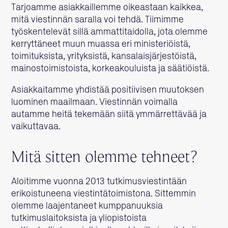
Tarjoamme asiakkaillemme oikeastaan kaikkea,
mitä viestinnän saralla voi tehdä. Tiimimme
työskentelevät sillä ammattitaidolla, jota olemme
kerryttäneet muun muassa eri ministeriöistä,
toimituksista, yrityksistä, kansalaisjärjestöistä,
mainostoimistoista, korkeakouluista ja säätiöistä.
Asiakkaitamme yhdistää positiivisen muutoksen
luominen maailmaan. Viestinnän voimalla
autamme heitä tekemään siitä ymmärrettävää ja
vaikuttavaa.
Mitä sitten olemme tehneet?
Aloitimme vuonna 2013 tutkimusviestintään
erikoistuneena viestintätoimistona. Sittemmin
olemme laajentaneet kumppanuuksia
tutkimuslaitoksista ja yliopistoista