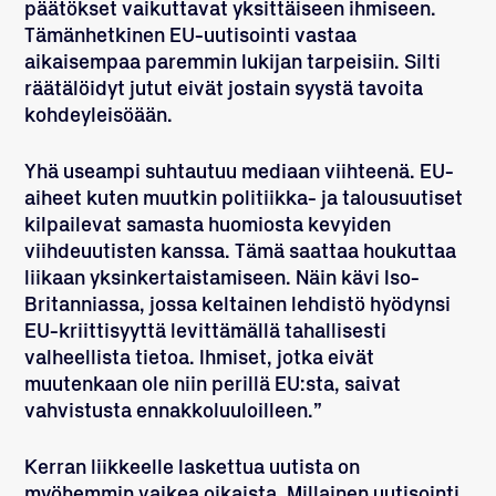
päätökset vaikuttavat yksittäiseen ihmiseen.
Tämänhetkinen EU-uutisointi vastaa
aikaisempaa paremmin lukijan tarpeisiin. Silti
räätälöidyt jutut eivät jostain syystä tavoita
kohdeyleisöään.
Yhä useampi suhtautuu mediaan viihteenä. EU-
aiheet kuten muutkin politiikka- ja talousuutiset
kilpailevat samasta huomiosta kevyiden
viihdeuutisten kanssa. Tämä saattaa houkuttaa
liikaan yksinkertaistamiseen. Näin kävi Iso-
Britanniassa, jossa keltainen lehdistö hyödynsi
EU-kriittisyyttä levittämällä tahallisesti
valheellista tietoa. Ihmiset, jotka eivät
muutenkaan ole niin perillä EU:sta, saivat
vahvistusta ennakkoluuloilleen.”
Kerran liikkeelle laskettua uutista on
myöhemmin vaikea oikaista. Millainen uutisointi