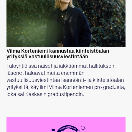
LUE LISÄÄ
Vilma Korteniemi kannustaa kiinteistöalan
yrityksiä vastuullisuusviestintään
Taloyhtiöissä naiset ja iäkkäämmät hallituksen
jäsenet haluavat muita enemmän
vastuullisuusviestintää isännöinti- ja kiinteistöalan
yrityksiltä, käy ilmi Vilma Korteniemen pro gradusta,
joka sai Kaskasin gradustipendin.