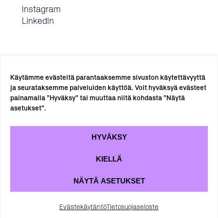
Instagram
LinkedIn
Käytämme evästeitä parantaaksemme sivuston käytettävyyttä
ja seurataksemme palveluiden käyttöä. Voit hyväksyä evästeet
painamalla ”Hyväksy” tai muuttaa niitä kohdasta ”Näytä
TILAA UUTISKIRJE →
asetukset”.
HYVÄKSY
KIELLÄ
NÄYTÄ ASETUKSET
Tietosuojaseloste
Evästekäytäntö
Evästekäytäntö
Tietosuojaseloste