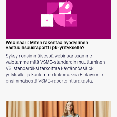
LUE LISÄÄ
Webinaari: Miten rakentaa hyödyllinen
vastuullisuusraportti pk-yritykselle?
Syksyn ensimmäisessä webinaarissamme
valotamme mitä VSME-standardin muuttuminen
VS-standardiksi tarkoittaa käytännössä pk-
yrityksille, ja kuulemme kokemuksia Finlaysonin
ensimmäisestä VSME-raportointiurakasta.