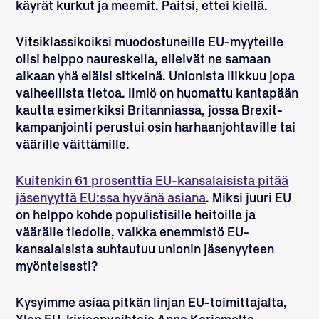
käyrät kurkut ja meemit. Paitsi, ettei kiellä.
Vitsiklassikoiksi muodostuneille EU-myyteille
olisi helppo naureskella, elleivät ne samaan
aikaan yhä eläisi sitkeinä. Unionista liikkuu jopa
valheellista tietoa. Ilmiö on huomattu kantapään
kautta esimerkiksi Britanniassa, jossa Brexit-
kampanjointi perustui osin harhaanjohtaville tai
väärille väittämille.
Kuitenkin 61 prosenttia EU-kansalaisista pitää
jäsenyyttä EU:ssa hyvänä asiana
. Miksi juuri EU
on helppo kohde populistisille heitoille ja
väärälle tiedolle, vaikka enemmistö EU-
kansalaisista suhtautuu unionin jäsenyyteen
myönteisesti?
Kysyimme asiaa pitkän linjan EU-toimittajalta,