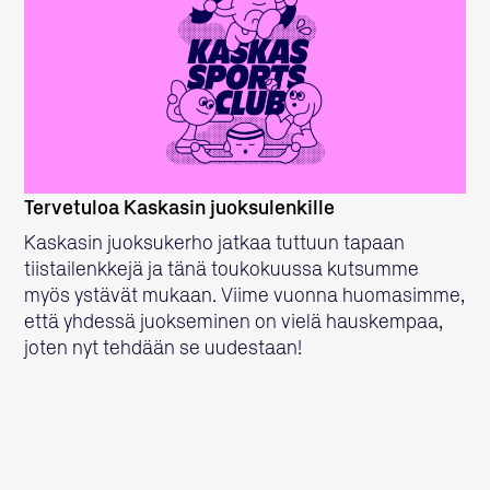
LUE LISÄÄ
Tervetuloa Kaskasin juoksulenkille
Kaskasin juoksukerho jatkaa tuttuun tapaan
tiistailenkkejä ja tänä toukokuussa kutsumme
myös ystävät mukaan. Viime vuonna huomasimme,
että yhdessä juokseminen on vielä hauskempaa,
joten nyt tehdään se uudestaan!