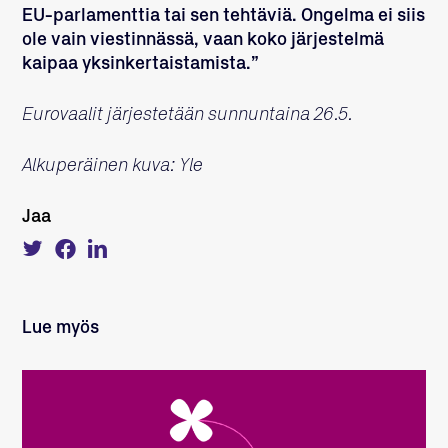
EU-parlamenttia tai sen tehtäviä. Ongelma ei siis
ole vain viestinnässä, vaan koko järjestelmä
kaipaa yksinkertaistamista.”
Eurovaalit järjestetään sunnuntaina 26.5.
Alkuperäinen kuva: Yle
Jaa
Tweet
Share
Share
about
on
on
this
Facebook
LinkedIn
on
Twitter
Lue myös