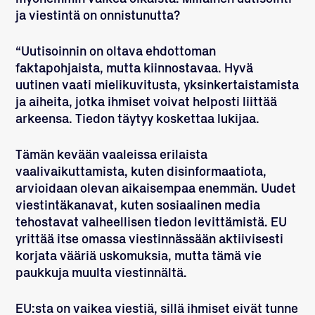
ja viestintä on onnistunutta?
“Uutisoinnin on oltava ehdottoman
faktapohjaista, mutta kiinnostavaa. Hyvä
uutinen vaati mielikuvitusta, yksinkertaistamista
ja aiheita, jotka ihmiset voivat helposti liittää
arkeensa. Tiedon täytyy koskettaa lukijaa.
Tämän kevään vaaleissa erilaista
vaalivaikuttamista, kuten disinformaatiota,
arvioidaan olevan aikaisempaa enemmän. Uudet
viestintäkanavat, kuten sosiaalinen media
tehostavat valheellisen tiedon levittämistä. EU
yrittää itse omassa viestinnässään aktiivisesti
korjata vääriä uskomuksia, mutta tämä vie
paukkuja muulta viestinnältä.
EU:sta on vaikea viestiä, sillä ihmiset eivät tunne