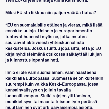
Ylen EU-kirjeenvaihtaja
Anna Karismolta
.
Miksi EU:sta liikkuu niin paljon väärää tietoa?
“EU on suomalaisille etäinen ja vieras, mikä lisää
ennakkoluuloja. Unionin ja europarlamentin
tuntevat huonosti myös ne, jotka muuten
seuraavat aktiivisesti yhteiskunnallista
keskustelua. Joskus tuntuu jopa siltä, että jo EU
kirjainyhdistelmänä otsikossa säikäyttää lukijan
ja kiinnostus lopahtaa heti.
Ilmiö ei ole vain suomalainen, vaan haasteena
kaikkialla Euroopassa. Suomessa se on kuitenkin
suurempi kuin vaikka Keski-Euroopassa, jossa
kansainvälisyys on jollain tavalla
luonnollisempaa. Siellä rajojen ylittäminen,
monikielisyys tai maasta toiseen työn perässä
muuttaminen ovat arkipäiväisempiä asioita.