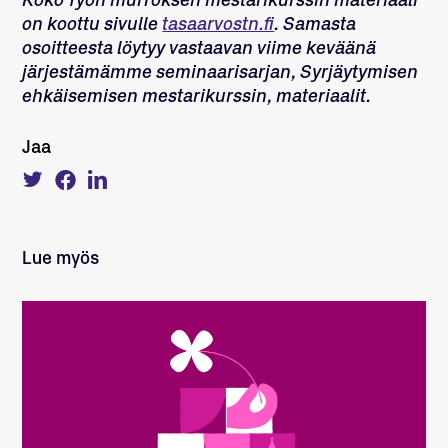
Koko Työn murroksen mestarikurssin materiaali
on koottu sivulle
tasaarvostn.fi
. Samasta
osoitteesta löytyy vastaavan viime keväänä
järjestämämme seminaarisarjan, Syrjäytymisen
ehkäisemisen mestarikurssin, materiaalit.
Jaa
Tweet
Share
Share
about
on
on
this
Facebook
LinkedIn
on
Twitter
Lue myös
LUE LISÄÄ