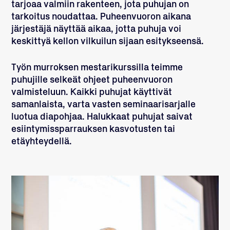
tarjoaa valmiin rakenteen, jota puhujan on
tarkoitus noudattaa. Puheenvuoron aikana
järjestäjä näyttää aikaa, jotta puhuja voi
keskittyä kellon vilkuilun sijaan esitykseensä.
Työn murroksen mestarikurssilla teimme
puhujille selkeät ohjeet puheenvuoron
valmisteluun. Kaikki puhujat käyttivät
samanlaista, varta vasten seminaarisarjalle
luotua diapohjaa. Halukkaat puhujat saivat
esiintymissparrauksen kasvotusten tai
etäyhteydellä.