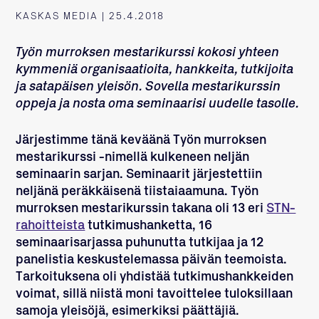
KASKAS MEDIA | 25.4.2018
Työn murroksen mestarikurssi kokosi yhteen
kymmeniä organisaatioita, hankkeita, tutkijoita
ja satapäisen yleisön. Sovella mestarikurssin
oppeja ja nosta oma seminaarisi uudelle tasolle.
Järjestimme tänä keväänä Työn murroksen
mestarikurssi -nimellä kulkeneen neljän
seminaarin sarjan. Seminaarit järjestettiin
neljänä peräkkäisenä tiistaiaamuna. Työn
murroksen mestarikurssin takana oli 13 eri
STN-
rahoitteista
tutkimushanketta, 16
seminaarisarjassa puhunutta tutkijaa ja 12
panelistia keskustelemassa päivän teemoista.
Tarkoituksena oli yhdistää tutkimushankkeiden
voimat, sillä niistä moni tavoittelee tuloksillaan
samoja yleisöjä, esimerkiksi päättäjiä.