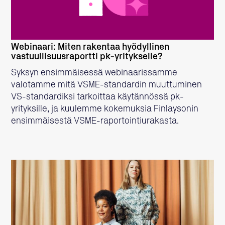
Webinaari: Miten rakentaa hyödyllinen
vastuullisuusraportti pk-yritykselle?
Syksyn ensimmäisessä webinaarissamme
valotamme mitä VSME-standardin muuttuminen
VS-standardiksi tarkoittaa käytännössä pk-
yrityksille, ja kuulemme kokemuksia Finlaysonin
ensimmäisestä VSME-raportointiurakasta.
LUE LISÄÄ