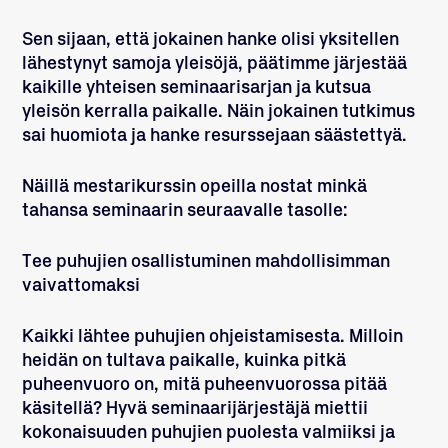
Sen sijaan, että jokainen hanke olisi yksitellen
lähestynyt samoja yleisöjä, päätimme järjestää
kaikille yhteisen seminaarisarjan ja kutsua
yleisön kerralla paikalle. Näin jokainen tutkimus
sai huomiota ja hanke resurssejaan säästettyä.
Näillä mestarikurssin opeilla nostat minkä
tahansa seminaarin seuraavalle tasolle:
Tee puhujien osallistuminen mahdollisimman
vaivattomaksi
Kaikki lähtee puhujien ohjeistamisesta. Milloin
heidän on tultava paikalle, kuinka pitkä
puheenvuoro on, mitä puheenvuorossa pitää
käsitellä? Hyvä seminaarijärjestäjä miettii
kokonaisuuden puhujien puolesta valmiiksi ja