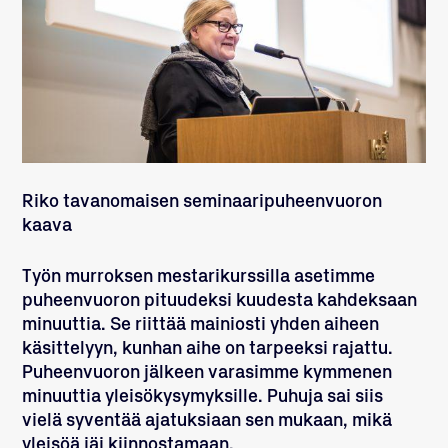
Riko tavanomaisen seminaaripuheenvuoron
kaava
Työn murroksen mestarikurssilla asetimme
puheenvuoron pituudeksi kuudesta kahdeksaan
minuuttia. Se riittää mainiosti yhden aiheen
käsittelyyn, kunhan aihe on tarpeeksi rajattu.
Puheenvuoron jälkeen varasimme kymmenen
minuuttia yleisökysymyksille. Puhuja sai siis
vielä syventää ajatuksiaan sen mukaan, mikä
yleisöä jäi kiinnostamaan.