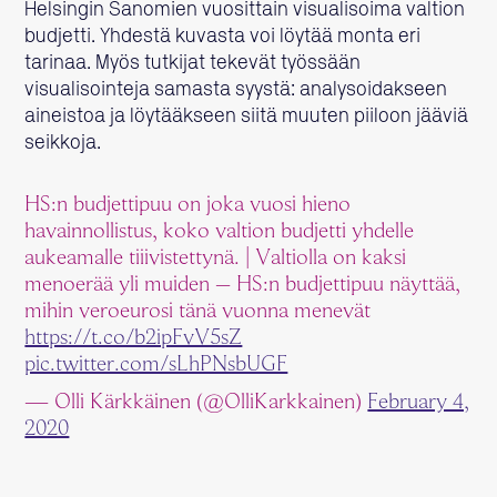
Helsingin Sanomien vuosittain visualisoima valtion
budjetti. Yhdestä kuvasta voi löytää monta eri
tarinaa. Myös tutkijat tekevät työssään
visualisointeja samasta syystä: analysoidakseen
aineistoa ja löytääkseen siitä muuten piiloon jääviä
seikkoja.
HS:n budjettipuu on joka vuosi hieno
havainnollistus, koko valtion budjetti yhdelle
aukeamalle tiiivistettynä. | Valtiolla on kaksi
menoerää yli muiden – HS:n budjetti­puu näyttää,
mihin vero­eurosi tänä vuonna menevät
https://t.co/b2ipFvV5sZ
pic.twitter.com/sLhPNsbUGF
— Olli Kärkkäinen (@OlliKarkkainen)
February 4,
2020