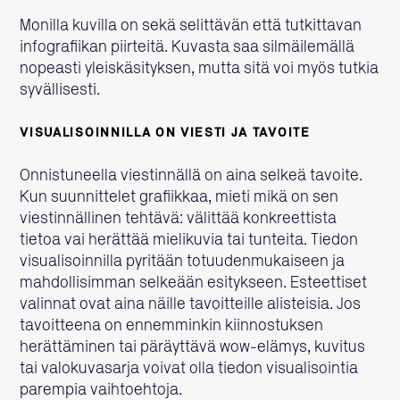
Monilla kuvilla on sekä selittävän että tutkittavan
infografiikan piirteitä. Kuvasta saa silmäilemällä
nopeasti yleiskäsityksen, mutta sitä voi myös tutkia
syvällisesti.
VISUALISOINNILLA ON VIESTI JA TAVOITE
Onnistuneella viestinnällä on aina selkeä tavoite.
Kun suunnittelet grafiikkaa, mieti mikä on sen
viestinnällinen tehtävä: välittää konkreettista
tietoa vai herättää mielikuvia tai tunteita. Tiedon
visualisoinnilla pyritään totuudenmukaiseen ja
mahdollisimman selkeään esitykseen. Esteettiset
valinnat ovat aina näille tavoitteille alisteisia. Jos
tavoitteena on ennemminkin kiinnostuksen
herättäminen tai päräyttävä wow-elämys, kuvitus
tai valokuvasarja voivat olla tiedon visualisointia
parempia vaihtoehtoja.