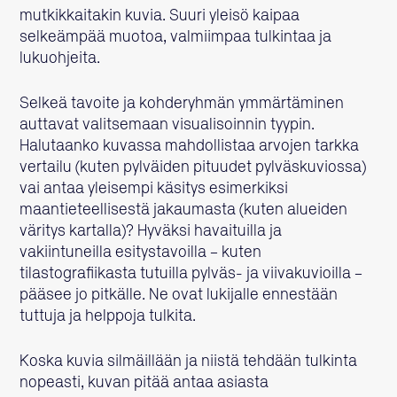
mutkikkaitakin kuvia. Suuri yleisö kaipaa
selkeämpää muotoa, valmiimpaa tulkintaa ja
lukuohjeita.
Selkeä tavoite ja kohderyhmän ymmärtäminen
auttavat valitsemaan visualisoinnin tyypin.
Halutaanko kuvassa mahdollistaa arvojen tarkka
vertailu (kuten pylväiden pituudet pylväskuviossa)
vai antaa yleisempi käsitys esimerkiksi
maantieteellisestä jakaumasta (kuten alueiden
väritys kartalla)? Hyväksi havaituilla ja
vakiintuneilla esitystavoilla – kuten
tilastografiikasta tutuilla pylväs- ja viivakuvioilla –
pääsee jo pitkälle. Ne ovat lukijalle ennestään
tuttuja ja helppoja tulkita.
Koska kuvia silmäillään ja niistä tehdään tulkinta
nopeasti, kuvan pitää antaa asiasta