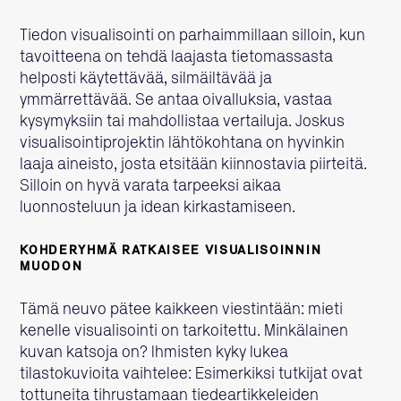
Tiedon visualisointi on parhaimmillaan silloin, kun
tavoitteena on tehdä laajasta tietomassasta
helposti käytettävää, silmäiltävää ja
ymmärrettävää. Se antaa oivalluksia, vastaa
kysymyksiin tai mahdollistaa vertailuja. Joskus
visualisointiprojektin lähtökohtana on hyvinkin
laaja aineisto, josta etsitään kiinnostavia piirteitä.
Silloin on hyvä varata tarpeeksi aikaa
luonnosteluun ja idean kirkastamiseen.
KOHDERYHMÄ RATKAISEE VISUALISOINNIN
MUODON
Tämä neuvo pätee kaikkeen viestintään: mieti
kenelle visualisointi on tarkoitettu. Minkälainen
kuvan katsoja on? Ihmisten kyky lukea
tilastokuvioita vaihtelee: Esimerkiksi tutkijat ovat
tottuneita tihrustamaan tiedeartikkeleiden