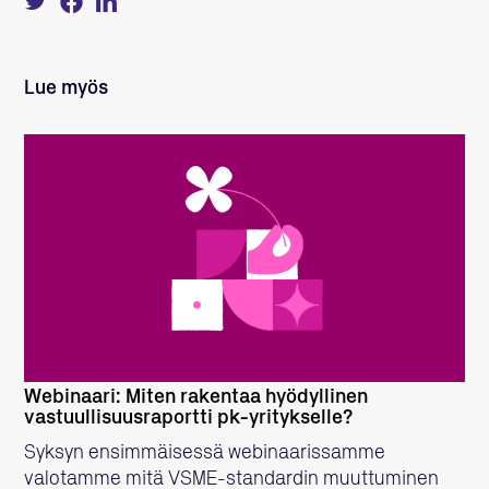
about
on
on
this
Facebook
LinkedIn
on
Twitter
Lue myös
LUE LISÄÄ
Webinaari: Miten rakentaa hyödyllinen
vastuullisuusraportti pk-yritykselle?
Syksyn ensimmäisessä webinaarissamme
valotamme mitä VSME-standardin muuttuminen