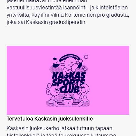
jäsenet haluavat muita enemmän
vastuullisuusviestintää isännöinti- ja kiinteistöalan
yrityksiltä, käy ilmi Vilma Korteniemen pro gradusta,
joka sai Kaskasin gradustipendin.
LUE LISÄÄ
Tervetuloa Kaskasin juoksulenkille
Kaskasin juoksukerho jatkaa tuttuun tapaan
tiistailenkkejä ja tänä toukokuussa kutsumme