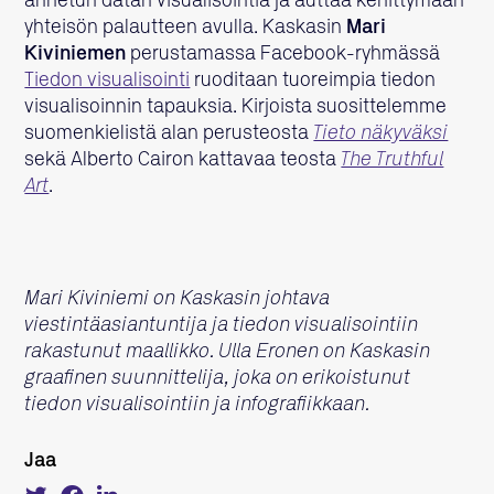
annetun datan visualisointia ja auttaa kehittymään
yhteisön palautteen avulla. Kaskasin
Mari
Kiviniemen
perustamassa Facebook-ryhmässä
Tiedon visualisointi
ruoditaan tuoreimpia tiedon
visualisoinnin tapauksia. Kirjoista suosittelemme
suomenkielistä alan perusteosta
Tieto näkyväksi
sekä Alberto Cairon kattavaa teosta
The Truthful
Art
.
Mari Kiviniemi on Kaskasin johtava
viestintäasiantuntija ja tiedon visualisointiin
rakastunut maallikko. Ulla Eronen on Kaskasin
graafinen suunnittelija, joka on erikoistunut
tiedon visualisointiin ja infografiikkaan.
Jaa
Tweet
Share
Share