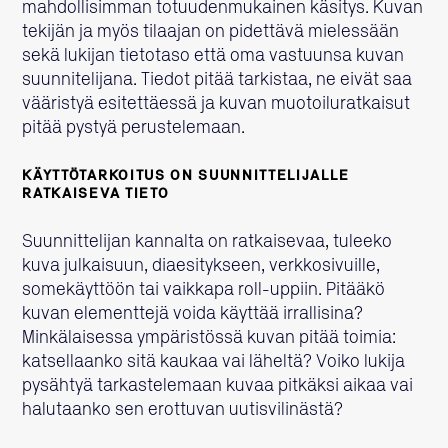
mahdollisimman totuudenmukainen käsitys. Kuvan
tekijän ja myös tilaajan on pidettävä mielessään
sekä lukijan tietotaso että oma vastuunsa kuvan
suunnitelijana. Tiedot pitää tarkistaa, ne eivät saa
vääristyä esitettäessä ja kuvan muotoiluratkaisut
pitää pystyä perustelemaan.
KÄYTTÖTARKOITUS ON SUUNNITTELIJALLE
RATKAISEVA TIETO
Suunnittelijan kannalta on ratkaisevaa, tuleeko
kuva julkaisuun, diaesitykseen, verkkosivuille,
somekäyttöön tai vaikkapa roll-uppiin. Pitääkö
kuvan elementtejä voida käyttää irrallisina?
Minkälaisessa ympäristössä kuvan pitää toimia:
katsellaanko sitä kaukaa vai läheltä? Voiko lukija
pysähtyä tarkastelemaan kuvaa pitkäksi aikaa vai
halutaanko sen erottuvan uutisvilinästä?