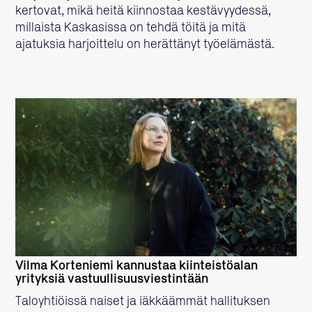
kertovat, mikä heitä kiinnostaa kestävyydessä,
millaista Kaskasissa on tehdä töitä ja mitä
ajatuksia harjoittelu on herättänyt työelämästä.
LUE LISÄÄ
Vilma Korteniemi kannustaa kiinteistöalan
yrityksiä vastuullisuusviestintään
Taloyhtiöissä naiset ja iäkkäämmät hallituksen