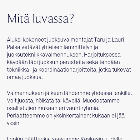
Mitä luvassa?
Aluksi kokeneet juoksuvalmentajat Taru ja Lauri
Palsa vetävät yhteisen lämmittelyn ja
juoksutekniikkavalmennuksen. Harjoituksessa
käydään läpi juoksun perusteita sekä tehdään
tekniikka- ja koordinaatioharjoitteita, jotka tukevat
omaa juoksua.
Valmennuksen jälkeen lähdemme yhdessä lenkille.
Voit juosta, hölkätä tai kävellä. Muodostamme
osallistujien mukaan eri vauhtiryhmiä.
Periaatteemme on yksinkertainen: kukaan ei jää
yksin.
Lenkin päätteeksi saavumme Kaskasin uudelle