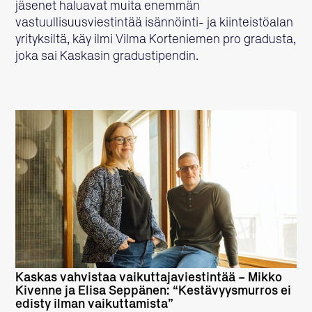
jäsenet haluavat muita enemmän
vastuullisuusviestintää isännöinti- ja kiinteistöalan
yrityksiltä, käy ilmi Vilma Korteniemen pro gradusta,
joka sai Kaskasin gradustipendin.
LUE LISÄÄ
Kaskas vahvistaa vaikuttajaviestintää – Mikko
Kivenne ja Elisa Seppänen: “Kestävyysmurros ei
edisty ilman vaikuttamista”