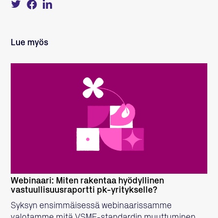
Tweet
Share
Share
about
on
on
this
Facebook
LinkedIn
on
Twitter
Lue myös
LUE LISÄÄ
Webinaari: Miten rakentaa hyödyllinen
vastuullisuusraportti pk-yritykselle?
Syksyn ensimmäisessä webinaarissamme
valotamme mitä VSME-standardin muuttuminen