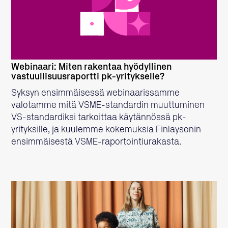
LUE LISÄÄ
Webinaari: Miten rakentaa hyödyllinen
vastuullisuusraportti pk-yritykselle?
Syksyn ensimmäisessä webinaarissamme
valotamme mitä VSME-standardin muuttuminen
VS-standardiksi tarkoittaa käytännössä pk-
yrityksille, ja kuulemme kokemuksia Finlaysonin
ensimmäisestä VSME-raportointiurakasta.