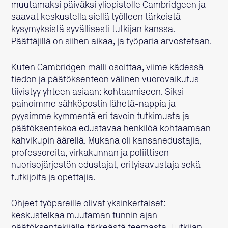
muutamaksi päiväksi yliopistolle Cambridgeen ja
saavat keskustella siellä työlleen tärkeistä
kysymyksistä syvällisesti tutkijan kanssa.
Päättäjillä on siihen aikaa, ja työparia arvostetaan.
Kuten Cambridgen malli osoittaa, viime kädessä
tiedon ja päätöksenteon välinen vuorovaikutus
tiivistyy yhteen asiaan: kohtaamiseen. Siksi
painoimme sähköpostin lähetä-nappia ja
pyysimme kymmentä eri tavoin tutkimusta ja
päätöksentekoa edustavaa henkilöä kohtaamaan
kahvikupin äärellä. Mukana oli kansanedustajia,
professoreita, virkakunnan ja poliittisen
nuorisojärjestön edustajat, erityisavustaja sekä
tutkijoita ja opettajia.
Ohjeet työpareille olivat yksinkertaiset:
keskustelkaa muutaman tunnin ajan