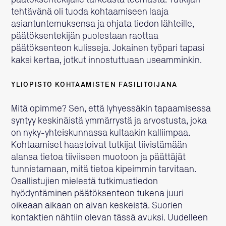
päätöksentekijälle tärkeästä teemasta. Tutkijan
tehtävänä oli tuoda kohtaamiseen laaja
asiantuntemuksensa ja ohjata tiedon lähteille,
päätöksentekijän puolestaan raottaa
päätöksenteon kulisseja. Jokainen työpari tapasi
kaksi kertaa, jotkut innostuttuaan useamminkin.
YLIOPISTO KOHTAAMISTEN FASILITOIJANA
Mitä opimme? Sen, että lyhyessäkin tapaamisessa
syntyy keskinäistä ymmärrystä ja arvostusta, joka
on nyky-yhteiskunnassa kultaakin kalliimpaa.
Kohtaamiset haastoivat tutkijat tiivistämään
alansa tietoa tiiviiseen muotoon ja päättäjät
tunnistamaan, mitä tietoa kipeimmin tarvitaan.
Osallistujien mielestä tutkimustiedon
hyödyntäminen päätöksenteon tukena juuri
oikeaan aikaan on aivan keskeistä. Suorien
kontaktien nähtiin olevan tässä avuksi. Uudelleen