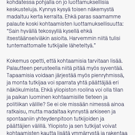
kohdatessa pohjalla on jo luottamuksellisia
keskusteluja. Kynnys kysyä toisen näkemystä
madaltuu kerta kerralta. Ehkä paras saamamme
palaute koski kohtaamisten luottamuksellisuutta:
“Sain hyvällä tekosyyllä kysellä ehkä
itsestäänselviäkin asioita. Harvemmin niitä tulisi
tuntemattomalle tutkijalle läheteltyä.”
Kokemus opetti, että kohtaamisia tarvitaan lisää.
Palautteen perusteella niitä pitää myös syventää.
Tapaamisia voidaan järjestää myös pienryhmissä,
ja monta tutkijaa voi sparrata yhtä päättäjää eri
näkökulmista. Ehkä yliopiston roolina voi olla tilan
ja paikan luominen kohtaamisille tieteen ja
politiikan välille? Se ei ole missään nimessä ainoa
ratkaisu, mutta madaltaa kynnystä arkiseen ja
spontaaniin yhteydenpitoon tutkijoiden ja
päättäjien välillä. Yliopisto ja sen tutkijat voivat
kohtaamisten kautta lisätä ymmärrystä ja rakentaa