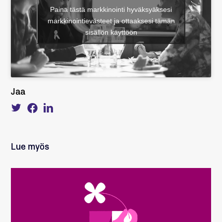
Paina tästä markkinointi hyväksyäksesi
markkinointievästeet ja ottaaksesi tämän
sisällön käyttöön
Jaa
Tweet
Share
Share
about
on
on
this
Facebook
LinkedIn
on
Twitter
Lue myös