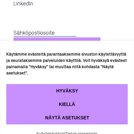
LinkedIn
TILAA UUTISKIRJE →
Käytämme evästeitä parantaaksemme sivuston käytettävyyttä
ja seurataksemme palveluiden käyttöä. Voit hyväksyä evästeet
painamalla ”Hyväksy” tai muuttaa niitä kohdasta ”Näytä
asetukset”.
HYVÄKSY
KIELLÄ
Tietosuojaseloste
Evästekäytäntö
NÄYTÄ ASETUKSET