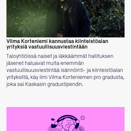
LUE LISÄÄ
Vilma Korteniemi kannustaa kiinteistöalan
yrityksiä vastuullisuusviestintään
Taloyhtiöissä naiset ja iäkkäämmät hallituksen
jäsenet haluavat muita enemmän
vastuullisuusviestintää isännöinti- ja kiinteistöalan
yrityksiltä, käy ilmi Vilma Korteniemen pro gradusta,
joka sai Kaskasin gradustipendin.