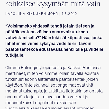
rohkaisee kysymään mitä vain
KAROLIINA KINNUNEN MOHR | 1.3.2019
“Voisimmeko yhdessä tehdä jotain tieteen ja
päätöksenteon välisen vuorovaikutuksen
vahvistamiselle?” Näin luki sähköpostissa, jonka
lähetimme viime syksynä viidelle eri tavoin
päätöksentekoa edustavalla henkilölle ja viidelle
tutkijalle.
Olimme Helsingin yliopistossa ja Kaskas Mediassa
miettineet, miten voisimme jollain tavalla edistää
tutkimustiedon välittämistä päätöksentekijöiden
käyttöön. Yhteiskunnalliset ongelmat ovat yhä
monimutkaisempia, ja tutkittua tietoakin on entistä
enemmän tarjolla. Tulevaisuuden vaikeat ja
monimutkaiset ongelmat ratkaistaan
vuorovaikutuksessa eri alojen asiantuntijoiden