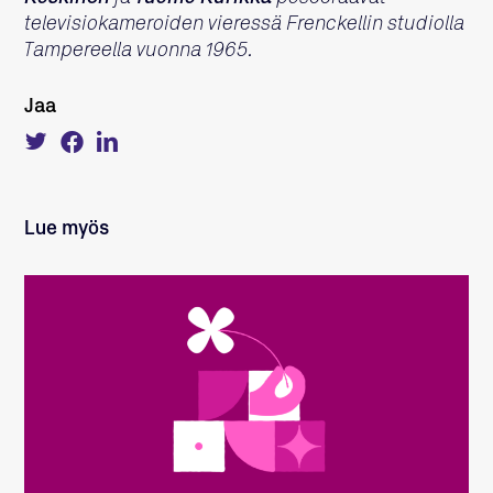
televisiokameroiden vieressä Frenckellin studiolla
Tampereella vuonna 1965.
Jaa
Tweet
Share
Share
about
on
on
this
Facebook
LinkedIn
on
Twitter
Lue myös
LUE LISÄÄ