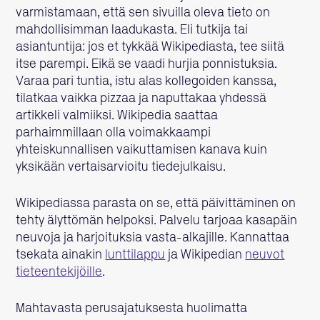
varmistamaan, että sen sivuilla oleva tieto on
mahdollisimman laadukasta. Eli tutkija tai
asiantuntija: jos et tykkää Wikipediasta, tee siitä
itse parempi. Eikä se vaadi hurjia ponnistuksia.
Varaa pari tuntia, istu alas kollegoiden kanssa,
tilatkaa vaikka pizzaa ja naputtakaa yhdessä
artikkeli valmiiksi. Wikipedia saattaa
parhaimmillaan olla voimakkaampi
yhteiskunnallisen vaikuttamisen kanava kuin
yksikään vertaisarvioitu tiedejulkaisu.
Wikipediassa parasta on se, että päivittäminen on
tehty älyttömän helpoksi. Palvelu tarjoaa kasapäin
neuvoja ja harjoituksia vasta-alkajille. Kannattaa
tsekata ainakin
lunttilappu
ja Wikipedian
neuvot
tieteentekijöille
.
Mahtavasta perusajatuksesta huolimatta