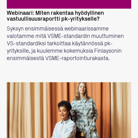
Webinaari: Miten rakentaa hyödyllinen
vastuullisuusraportti pk-yritykselle?
Syksyn ensimmäisessä webinaarissamme
valotamme mitä VSME-standardin muuttuminen
VS-standardiksi tarkoittaa käytännössä pk-
yrityksille, ja kuulemme kokemuksia Finlaysonin
ensimmäisestä VSME-raportointiurakasta.
LUE LISÄÄ