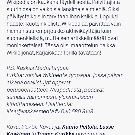
Wikipedia on kaukana täydellisestä. Päivittäjistä
suurin osa on valkoisia länsimaisia miehiä. Siksi
päivitystalkoisiin tarvitaan ihan kaikkia. Lopuksi
haaste: Ruotsinkielistä Wikipediaa päivittää vain
hieman suurempi joukko aktiivikäyttäjiä kuin
suomenkielistä, mutta sen artikkelimäärät ovat
moninkertaiset. Tässä olisi maaottelun paikka.
Wikileijonat, karjaiskaa! Torilla tavataan!
P.S. Kaskas Media tarjoaa
tutkijaryhmille Wikipedia-työpajaa, jossa päivän
aikana osallistujat oppivat
perusperiaatteet Wikipediasta ja saavat
samalla valmennusta yleistajuiseen
kirjoittamiseen. Lisätietoja:
liisa@kaskasmedia.fi/040 580 8148.
Kuva:
Yle/CC
Kuvaajat
Kauno Peltola
,
Lasse
Koskinen
ja
Tuomo Kurikka
poseeraavat