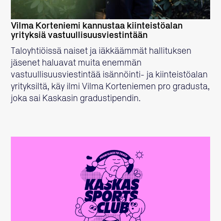
Vilma Korteniemi kannustaa kiinteistöalan
yrityksiä vastuullisuusviestintään
Taloyhtiöissä naiset ja iäkkäämmät hallituksen
jäsenet haluavat muita enemmän
vastuullisuusviestintää isännöinti- ja kiinteistöalan
yrityksiltä, käy ilmi Vilma Korteniemen pro gradusta,
joka sai Kaskasin gradustipendin.
LUE LISÄÄ