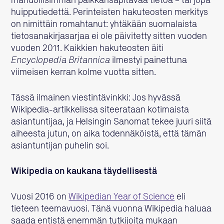
mahdollisimman paikkansapitävää tietoa – tai jopa
huipputiedettä. Perinteisten hakuteosten merkitys
on nimittäin romahtanut: yhtäkään suomalaista
tietosanakirjasarjaa ei ole päivitetty sitten vuoden
vuoden 2011. Kaikkien hakuteosten äiti
Encyclopedia Britannica
ilmestyi painettuna
viimeisen kerran kolme vuotta sitten.
Tässä ilmainen viestintävinkki: Jos hyvässä
Wikipedia-artikkelissa siteerataan kotimaista
asiantuntijaa, ja Helsingin Sanomat tekee juuri siitä
aiheesta jutun, on aika todennäköistä, että tämän
asiantuntijan puhelin soi.
Wikipedia on kaukana täydellisestä
Vuosi 2016 on
Wikipedian Year of Science
eli
tieteen teemavuosi. Tänä vuonna Wikipedia haluaa
saada entistä enemmän tutkijoita mukaan