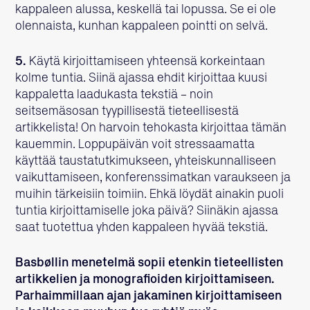
kappaleen alussa, keskellä tai lopussa. Se ei ole
olennaista, kunhan kappaleen pointti on selvä.
5.
Käytä kirjoittamiseen yhteensä korkeintaan
kolme tuntia. Siinä ajassa ehdit kirjoittaa kuusi
kappaletta laadukasta tekstiä – noin
seitsemäsosan tyypillisestä tieteellisestä
artikkelista! On harvoin tehokasta kirjoittaa tämän
kauemmin. Loppupäivän voit stressaamatta
käyttää taustatutkimukseen, yhteiskunnalliseen
vaikuttamiseen, konferenssimatkan varaukseen ja
muihin tärkeisiin toimiin. Ehkä löydät ainakin puoli
tuntia kirjoittamiselle joka päivä? Siinäkin ajassa
saat tuotettua yhden kappaleen hyvää tekstiä.
Basbøllin menetelmä sopii etenkin tieteellisten
artikkelien ja monografioiden kirjoittamiseen.
Parhaimmillaan ajan jakaminen kirjoittamiseen