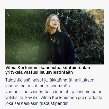
LUE LISÄÄ
Vilma Korteniemi kannustaa kiinteistöalan
yrityksiä vastuullisuusviestintään
Taloyhtiöissä naiset ja iäkkäämmät hallituksen
jäsenet haluavat muita enemmän
vastuullisuusviestintää isännöinti- ja kiinteistöalan
yrityksiltä, käy ilmi Vilma Korteniemen pro gradusta,
joka sai Kaskasin gradustipendin.