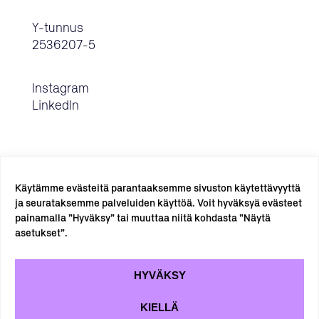
Y-tunnus
2536207-5
Instagram
LinkedIn
Käytämme evästeitä parantaaksemme sivuston käytettävyyttä
ja seurataksemme palveluiden käyttöä. Voit hyväksyä evästeet
painamalla ”Hyväksy” tai muuttaa niitä kohdasta ”Näytä
TILAA UUTISKIRJE →
asetukset”.
HYVÄKSY
KIELLÄ