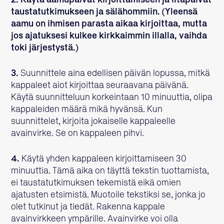
2.
Käytä aamupäivät kirjoittamiseen ja iltapäivät
taustatutkimukseen ja sälähommiin. (Yleensä
aamu on ihmisen parasta aikaa kirjoittaa, mutta
jos ajatuksesi kulkee kirkkaimmin illalla, vaihda
toki järjestystä.)
3.
Suunnittele aina edellisen päivän lopussa, mitkä
kappaleet aiot kirjoittaa seuraavana päivänä.
Käytä suunnitteluun korkeintaan 10 minuuttia, olipa
kappaleiden määrä mikä hyvänsä. Kun
suunnittelet, kirjoita jokaiselle kappaleelle
avainvirke. Se on kappaleen pihvi.
4.
Käytä yhden kappaleen kirjoittamiseen 30
minuuttia. Tämä aika on täyttä tekstin tuottamista,
ei taustatutkimuksen tekemistä eikä omien
ajatusten etsimistä. Muotoile tekstiksi se, jonka jo
olet tutkinut ja tiedät. Rakenna kappale
avainvirkkeen ympärille. Avainvirke voi olla