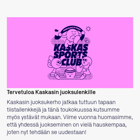
LUE LISÄÄ
Tervetuloa Kaskasin juoksulenkille
Kaskasin juoksukerho jatkaa tuttuun tapaan
tiistailenkkejä ja tänä toukokuussa kutsumme
myös ystävät mukaan. Viime vuonna huomasimme,
että yhdessä juokseminen on vielä hauskempaa,
joten nyt tehdään se uudestaan!