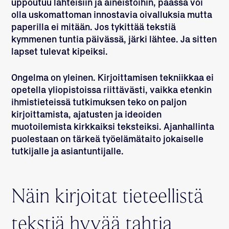
uppoutuu lähteisiin ja aineistoihin, päässä voi
olla uskomattoman innostavia oivalluksia mutta
paperilla ei mitään. Jos tykittää tekstiä
kymmenen tuntia päivässä, järki lähtee. Ja sitten
lapset tulevat kipeiksi.
Ongelma on yleinen. Kirjoittamisen tekniikkaa ei
opetella yliopistoissa riittävästi, vaikka etenkin
ihmistieteissä tutkimuksen teko on paljon
kirjoittamista, ajatusten ja ideoiden
muotoilemista kirkkaiksi teksteiksi. Ajanhallinta
puolestaan on tärkeä työelämätaito jokaiselle
tutkijalle ja asiantuntijalle.
Näin kirjoitat tieteellistä
tekstiä hyvää tahtia