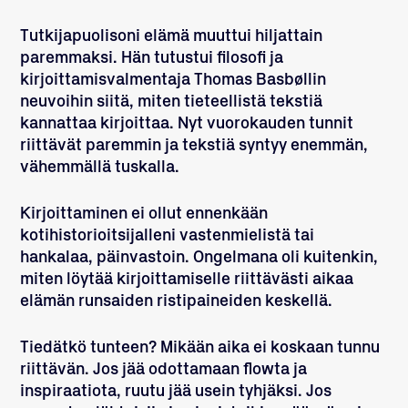
Tutkijapuolisoni elämä muuttui hiljattain
paremmaksi. Hän tutustui filosofi ja
kirjoittamisvalmentaja
Thomas Basbøllin
neuvoihin siitä, miten tieteellistä tekstiä
kannattaa kirjoittaa. Nyt vuorokauden tunnit
riittävät paremmin ja tekstiä syntyy enemmän,
vähemmällä tuskalla.
Kirjoittaminen ei ollut ennenkään
kotihistorioitsijalleni vastenmielistä tai
hankalaa, päinvastoin. Ongelmana oli kuitenkin,
miten löytää kirjoittamiselle riittävästi aikaa
elämän runsaiden ristipaineiden keskellä.
Tiedätkö tunteen? Mikään aika ei koskaan tunnu
riittävän. Jos jää odottamaan flowta ja
inspiraatiota, ruutu jää usein tyhjäksi. Jos