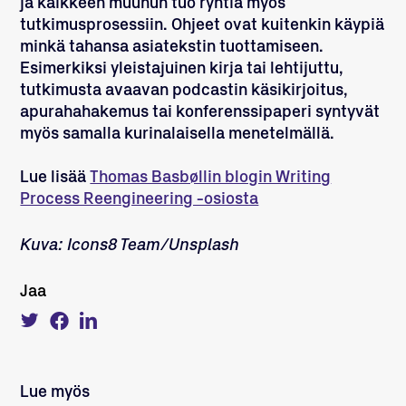
ja kaikkeen muuhun tuo ryhtiä myös
tutkimusprosessiin. Ohjeet ovat kuitenkin käypiä
minkä tahansa asiatekstin tuottamiseen.
Esimerkiksi yleistajuinen kirja tai lehtijuttu,
tutkimusta avaavan podcastin käsikirjoitus,
apurahahakemus tai konferenssipaperi syntyvät
myös samalla kurinalaisella menetelmällä.
Lue lisää
Thomas Basbøllin blogin Writing
Process Reengineering -osiosta
Kuva: Icons8 Team/Unsplash
Jaa
Tweet
Share
Share
about
on
on
this
Facebook
LinkedIn
on
Twitter
Lue myös