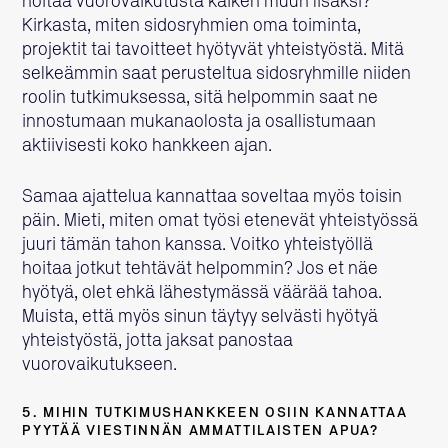
hoitaa vuorovaikutusta kaiken muun lisäksi?
Kirkasta, miten sidosryhmien oma toiminta,
projektit tai tavoitteet hyötyvät yhteistyöstä. Mitä
selkeämmin saat perusteltua sidosryhmille niiden
roolin tutkimuksessa, sitä helpommin saat ne
innostumaan mukanaolosta ja osallistumaan
aktiivisesti koko hankkeen ajan.
Samaa ajattelua kannattaa soveltaa myös toisin
päin. Mieti, miten omat työsi etenevät yhteistyössä
juuri tämän tahon kanssa. Voitko yhteistyöllä
hoitaa jotkut tehtävät helpommin? Jos et näe
hyötyä, olet ehkä lähestymässä väärää tahoa.
Muista, että myös sinun täytyy selvästi hyötyä
yhteistyöstä, jotta jaksat panostaa
vuorovaikutukseen.
5. MIHIN TUTKIMUSHANKKEEN OSIIN KANNATTAA
PYYTÄÄ VIESTINNÄN AMMATTILAISTEN APUA?