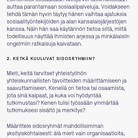
auttaa parantamaan sosiaalipalveluja. Voidakseen
tehdä tämän hyvin täytyy hänen vaihtaa ajatuksia
sosiaalityöntekijöiden ja alan kansalaisjärjestöjen
kanssa. Näin hän saa käytännön tietoa siitä, miltä
todellisuus näyttää ihmisten arjessa ja minkälaisiin
ongelmiin ratkaisuja kaivataan.
2. KETKÄ KUULUVAT SIDOSRYHMIIN?
Mieti, keitä tarvitset yhteistyöhön
yhteiskunnallisten tavoitteiden määrittämiseen ja
saavuttamiseen. Kenellä on tietoa tai osaamista,
jota sinä kaipaat, ja kuka voi hyödyntää
tutkimustasi? Kenen tulisi työssään ymmärtää
tutkimuksesi sisältö ja merkitys?
Määrittele sidosryhmät mahdollisimman
yksityiskohtaisesti: älä mieti vain organisaatioita,