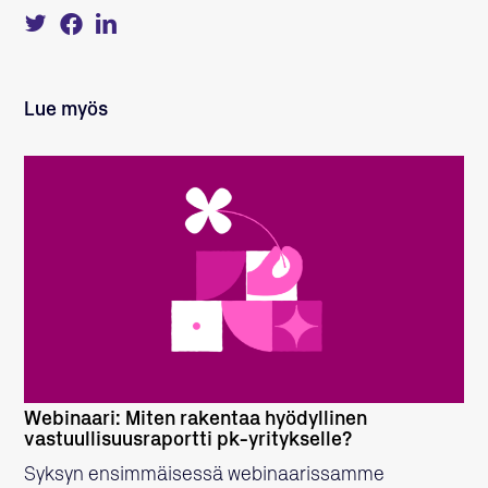
Tweet
Share
Share
about
on
on
this
Facebook
LinkedIn
on
Twitter
Lue myös
LUE LISÄÄ
Webinaari: Miten rakentaa hyödyllinen
vastuullisuusraportti pk-yritykselle?
Syksyn ensimmäisessä webinaarissamme