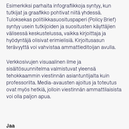
Esimerkiksi parhaita infografiikkoja syntyy, kun
tutkijat ja graafikko pohtivat niitä yhdessä.
Tuloksekas politiikkasuosituspaperi (Policy Brief)
syntyy usein tutkijoiden ja suositusten käyttäjien
välisessä keskustelussa, vaikka kirjoittaja ja
hyödyntäjä olisivat erimielisiä. Kirjoitusasun
terävyyttä voi vahvistaa ammattieditoijan avulla.
Verkkosivujen visuaalinen ilme ja
sisältösuunnitelma valmistuvat yleensä
tehokkaammin viestinnän asiantuntijalta kuin
professorilta. Media-avausten ajoitus ja toteutus
ovat myös hetkiä, jolloin viestinnän ammattilaisista
voi olla paljon apua.
Jaa