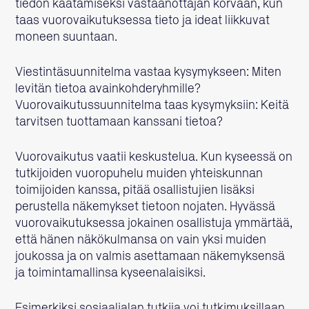
tiedon kaatamiseksi vastaanottajan korvaan, kun
taas vuorovaikutuksessa tieto ja ideat liikkuvat
moneen suuntaan.
Viestintäsuunnitelma vastaa kysymykseen: Miten
levitän tietoa avainkohderyhmille?
Vuorovaikutussuunnitelma taas kysymyksiin: Keitä
tarvitsen tuottamaan kanssani tietoa?
Vuorovaikutus vaatii keskustelua. Kun kyseessä on
tutkijoiden vuoropuhelu muiden yhteiskunnan
toimijoiden kanssa, pitää osallistujien lisäksi
perustella näkemykset tietoon nojaten. Hyvässä
vuorovaikutuksessa jokainen osallistuja ymmärtää,
että hänen näkökulmansa on vain yksi muiden
joukossa ja on valmis asettamaan näkemyksensä
ja toimintamallinsa kyseenalaisiksi.
Esimerkiksi sosiaalialan tutkija voi tutkimuksillaan