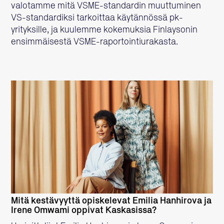
valotamme mitä VSME-standardin muuttuminen
VS-standardiksi tarkoittaa käytännössä pk-
yrityksille, ja kuulemme kokemuksia Finlaysonin
ensimmäisestä VSME-raportointiurakasta.
LUE LISÄÄ
Mitä kestävyyttä opiskelevat Emilia Hanhirova ja
Irene Omwami oppivat Kaskasissa?