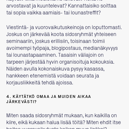
arvostavat ja kuuntelevat? Kannattaisiko soittaa
tai sopia vaikka aamiais- tai lounastreffit?
Viestintä- ja vuorovaikutuskeinoja on loputtomasti.
Joskus on järkevää koota sidosryhmät yhteiseen
seminaariin, joskus erillisiin, toisinaan toimii
avoimempi työpaja, blogipostaus, medianäkyvyys
tai lounastapaaminen. Tasaisin väliajoin on
tarpeen järjestää hyvin organisoituja kokouksia.
Näiden avulla kokonaiskuva pysyy kasassa,
hankkeen etenemistä voidaan seurata ja
korjausliikkeitä tehdä ajoissa.
4. KÄYTÄTKÖ OMAA JA MUIDEN AIKAA
JÄRKEVÄSTI?
Miten saada sidosryhmät mukaan, kun kaikilla on
kiire, eikä kukaan halua lisää töitä? Miten ehdit itse