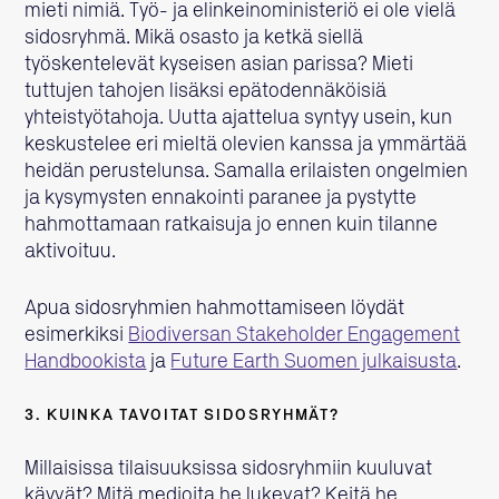
mieti nimiä. Työ- ja elinkeinoministeriö ei ole vielä
sidosryhmä. Mikä osasto ja ketkä siellä
työskentelevät kyseisen asian parissa? Mieti
tuttujen tahojen lisäksi epätodennäköisiä
yhteistyötahoja. Uutta ajattelua syntyy usein, kun
keskustelee eri mieltä olevien kanssa ja ymmärtää
heidän perustelunsa. Samalla erilaisten ongelmien
ja kysymysten ennakointi paranee ja pystytte
hahmottamaan ratkaisuja jo ennen kuin tilanne
aktivoituu.
Apua sidosryhmien hahmottamiseen löydät
esimerkiksi
Biodiversan Stakeholder Engagement
Handbookista
ja
Future Earth Suomen julkaisusta
.
3. KUINKA TAVOITAT SIDOSRYHMÄT?
Millaisissa tilaisuuksissa sidosryhmiin kuuluvat
käyvät? Mitä medioita he lukevat? Keitä he