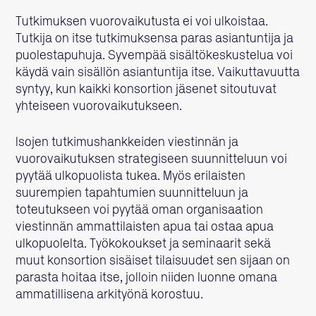
Tutkimuksen vuorovaikutusta ei voi ulkoistaa.
Tutkija on itse tutkimuksensa paras asiantuntija ja
puolestapuhuja. Syvempää sisältökeskustelua voi
käydä vain sisällön asiantuntija itse. Vaikuttavuutta
syntyy, kun kaikki konsortion jäsenet sitoutuvat
yhteiseen vuorovaikutukseen.
Isojen tutkimushankkeiden viestinnän ja
vuorovaikutuksen strategiseen suunnitteluun voi
pyytää ulkopuolista tukea. Myös erilaisten
suurempien tapahtumien suunnitteluun ja
toteutukseen voi pyytää oman organisaation
viestinnän ammattilaisten apua tai ostaa apua
ulkopuolelta. Työkokoukset ja seminaarit sekä
muut konsortion sisäiset tilaisuudet sen sijaan on
parasta hoitaa itse, jolloin niiden luonne omana
ammatillisena arkityönä korostuu.