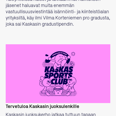
jäsenet haluavat muita enemmän
vastuullisuusviestintää isännöinti- ja kiinteistöalan
yrityksiltä, käy ilmi Vilma Korteniemen pro gradusta,
joka sai Kaskasin gradustipendin.
LUE LISÄÄ
Tervetuloa Kaskasin juoksulenkille
Kaskasin juoksukerho jatkaa tuttuun tapaan