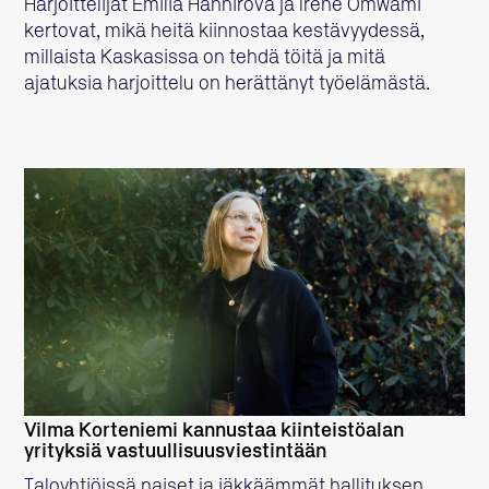
Harjoittelijat Emilia Hanhirova ja Irene Omwami
kertovat, mikä heitä kiinnostaa kestävyydessä,
millaista Kaskasissa on tehdä töitä ja mitä
ajatuksia harjoittelu on herättänyt työelämästä.
LUE LISÄÄ
Vilma Korteniemi kannustaa kiinteistöalan
yrityksiä vastuullisuusviestintään
Taloyhtiöissä naiset ja iäkkäämmät hallituksen