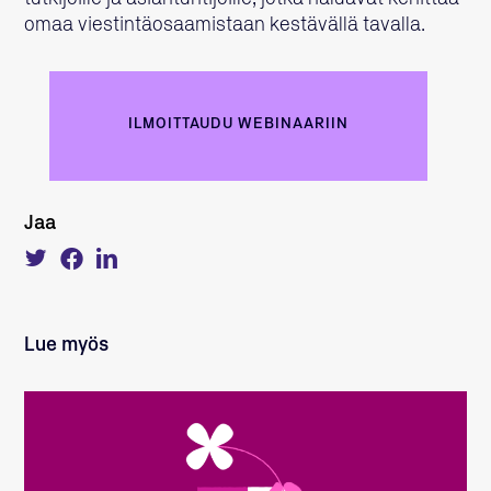
omaa viestintäosaamistaan kestävällä tavalla.
ILMOITTAUDU WEBINAARIIN
Jaa
Tweet
Share
Share
about
on
on
this
Facebook
LinkedIn
on
Twitter
Lue myös