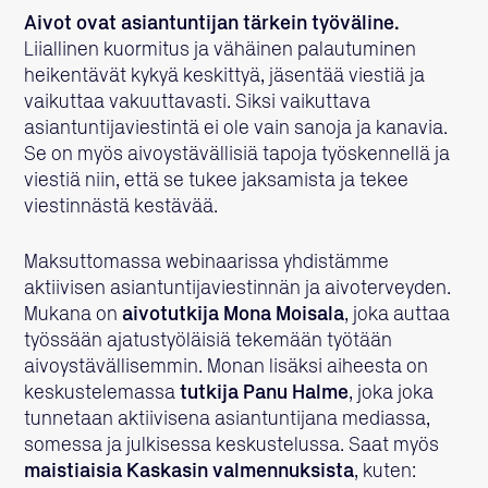
Aivot ovat asiantuntijan tärkein työväline.
Liiallinen kuormitus ja vähäinen palautuminen
heikentävät kykyä keskittyä, jäsentää viestiä ja
vaikuttaa vakuuttavasti. Siksi vaikuttava
asiantuntijaviestintä ei ole vain sanoja ja kanavia.
Se on myös aivoystävällisiä tapoja työskennellä ja
viestiä niin, että se tukee jaksamista ja tekee
viestinnästä kestävää.
Maksuttomassa webinaarissa yhdistämme
aktiivisen asiantuntijaviestinnän ja aivoterveyden.
Mukana on
aivotutkija Mona Moisala
, joka auttaa
työssään ajatustyöläisiä tekemään työtään
aivoystävällisemmin. Monan lisäksi aiheesta on
keskustelemassa
tutkija Panu Halme
, joka joka
tunnetaan aktiivisena asiantuntijana mediassa,
somessa ja julkisessa keskustelussa. Saat myös
maistiaisia Kaskasin valmennuksista
, kuten: