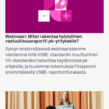
LUE LISÄÄ
Webinaari: Miten rakentaa hyödyllinen
vastuullisuusraportti pk-yritykselle?
Syksyn ensimmäisessä webinaarissamme
valotamme mitä VSME-standardin muuttuminen
VS-standardiksi tarkoittaa käytännössä pk-
yrityksille, ja kuulemme kokemuksia Finlaysonin
ensimmäisestä VSME-raportointiurakasta.