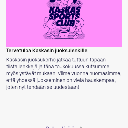
LUE LISÄÄ
Tervetuloa Kaskasin juoksulenkille
Kaskasin juoksukerho jatkaa tuttuun tapaan
tiistailenkkejä ja tänä toukokuussa kutsumme
myös ystävät mukaan. Viime vuonna huomasimme,
että yhdessä juokseminen on vielä hauskempaa,
joten nyt tehdään se uudestaan!