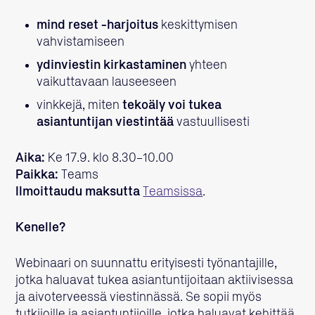
mind reset -harjoitus
keskittymisen
vahvistamiseen
ydinviestin kirkastaminen
yhteen
vaikuttavaan lauseeseen
vinkkejä, miten
tekoäly voi tukea
asiantuntijan viestintää
vastuullisesti
Aika:
Ke 17.9. klo 8.30–10.00
Paikka:
Teams
Ilmoittaudu maksutta
Teamsissa
.
Kenelle?
Webinaari on suunnattu erityisesti työnantajille,
jotka haluavat tukea asiantuntijoitaan aktiivisessa
ja aivoterveessä viestinnässä. Se sopii myös
tutkijoille ja asiantuntijoille, jotka haluavat kehittää