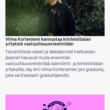
LUE LISÄÄ
Vilma Korteniemi kannustaa kiinteistöalan
yrityksiä vastuullisuusviestintään
Taloyhtiöissä naiset ja iäkkäämmät hallituksen
jäsenet haluavat muita enemmän
vastuullisuusviestintää isännöinti- ja kiinteistöalan
yrityksiltä, käy ilmi Vilma Korteniemen pro gradusta,
joka sai Kaskasin gradustipendin.