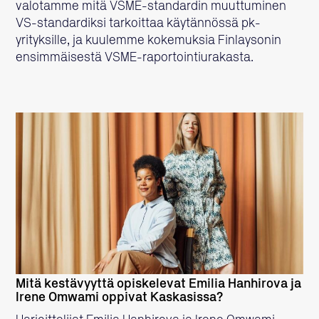
valotamme mitä VSME-standardin muuttuminen
VS-standardiksi tarkoittaa käytännössä pk-
yrityksille, ja kuulemme kokemuksia Finlaysonin
ensimmäisestä VSME-raportointiurakasta.
LUE LISÄÄ
Mitä kestävyyttä opiskelevat Emilia Hanhirova ja
Irene Omwami oppivat Kaskasissa?