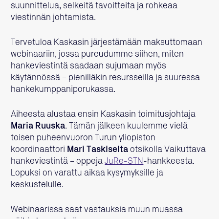
suunnittelua, selkeitä tavoitteita ja rohkeaa
viestinnän johtamista.
Tervetuloa Kaskasin järjestämään maksuttomaan
webinaariin, jossa pureudumme siihen, miten
hankeviestintä saadaan sujumaan myös
käytännössä – pienilläkin resursseilla ja suuressa
hankekumppaniporukassa.
Aiheesta alustaa ensin Kaskasin toimitusjohtaja
Maria Ruuska
. Tämän jälkeen kuulemme vielä
toisen puheenvuoron Turun yliopiston
koordinaattori
Mari Taskiselta
otsikolla Vaikuttava
hankeviestintä – oppeja
JuRe-STN
-hankkeesta.
Lopuksi on varattu aikaa kysymyksille ja
keskustelulle.
Webinaarissa saat vastauksia muun muassa