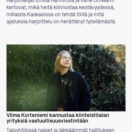
Harjoittelijat Emilia Hanhirova ja Irene Omwami
kertovat, mikä heitä kiinnostaa kestävyydessä,
millaista Kaskasissa on tehdä töitä ja mitä
ajatuksia harjoittelu on herättänyt työelämästä.
LUE LISÄÄ
Vilma Korteniemi kannustaa kiinteistöalan
yrityksiä vastuullisuusviestintään
Taloyhtiöissä naiset ja iäkkäämmät hallituksen