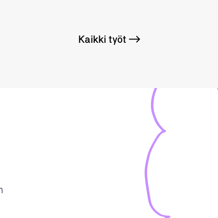
Kaikki työt
m