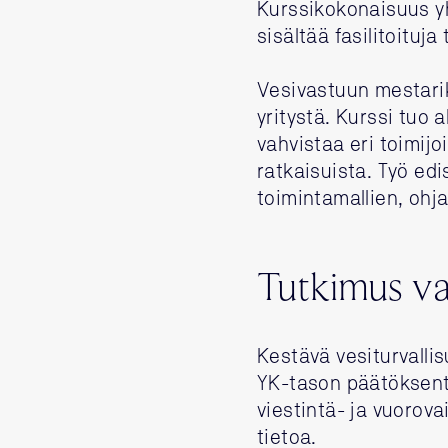
Kurssikokonaisuus yh
sisältää fasilitoituj
Vesivastuun mestarik
yritystä. Kurssi tuo 
vahvistaa eri toimijo
ratkaisuista. Työ ed
toimintamallien, ohj
Tutkimus va
Kestävä vesiturvallis
YK-tason päätöksent
viestintä- ja vuorov
tietoa.