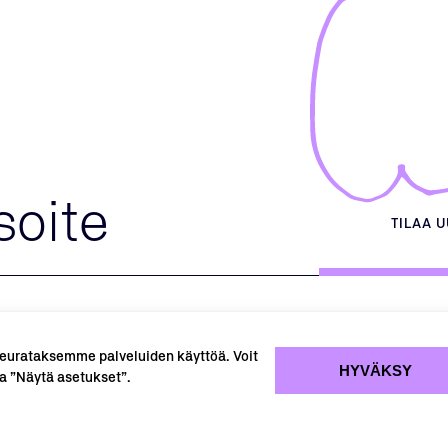
TILAA 
eurataksemme palveluiden käyttöä. Voit
HYVÄKSY
a ”Näytä asetukset”.