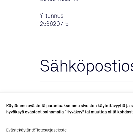
Y-tunnus
2536207-5
Tietosuojaseloste
Käytämme evästeitä parantaaksemme sivuston käytettävyyttä ja s
hyväksyä evästeet painamalla ”Hyväksy” tai muuttaa niitä kohdast
Evästekäytäntö
Evästekäytäntö
Tietosuojaseloste