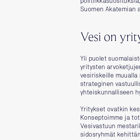
politiikkasuosituksia
Suomen Akatemian al
Vesi on yrit
Yli puolet suomalais
yritysten arvoketjuje
vesiriskeille muuall
strateginen vastuulli
yhteiskunnalliseen h
Yritykset ovatkin ke
Konseptoimme ja tot
Vesivastuun mestarik
sidosryhmät kehittä