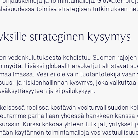
, ohjauskeinoja ja toimintamalleja. GloWater-proj
aisuudessa toimiva strategisen tutkimuksen neu
yksille strateginen kysymys
ten vedenkulutuksesta kohdistuu Suomen rajojen 
n myötä. Lisäksi globaalit arvoketjut altistavat s
a maailmassa. Vesi ei ole vain tuotantotekijä vaa
suus- ja riskienhallinnan kysymys, joka vaikuttaa 
yväksyttävyyteen ja kilpailukykyyn.
skeisessä roolissa kestävän vesiturvallisuuden k
eutamme parhaillaan yhdessä hankkeen kanssa yr
urssin. Kurssi kokoaa yhteen tutkijat, yritykset j
mään käytännön toimintamalleja vesivastuullisuu