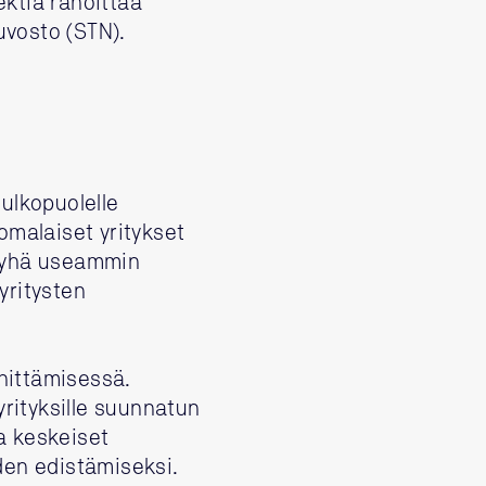
ektia rahoittaa
vosto (STN).
ulkopuolelle
uomalaiset yritykset
n yhä useammin
yritysten
ehittämisessä.
ityksille suunnatun
a keskeiset
den edistämiseksi.