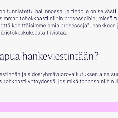
n tunnistettu hallinnossa, ja tiedolle on selväst
simman tehokkaasti niihin prosesseihin, missä 
, että kehittäisimme omia prosesseja”, hankkeen 
istökeskuksesta tiivistää.
 apua hankeviestintään?
estinnän ja sidosryhmävuorovaikutuksen aina su
s rohkeasti yhteydessä, jos mikä tahansa niihin li