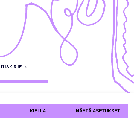
UUTISKIRJE →
KIELLÄ
NÄYTÄ ASETUKSET