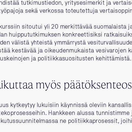
distää tutkimustiedon, yritysesimerkit ja vertais
a työpajoja sekä verkossa toteutettuja vertaisoppi
urssiin sitoutui yli 20 merkittävää suomalaista j
alan huippututkimuksen konkreettisiksi ratkaisuiksi
iden välistä yhteistä ymmärrystä vesiturvallisuud
istää kestävää ja oikeudenmukaista vesivarojen k
auskeinojen ja politiikkasuositusten kehittämistä.
ikuttaa myös päätöksenteos
uus kytkeytyy lukuisiin käynnissä oleviin kansalli
ekoprosesseihin. Hankkeen alussa tunnistimme 
aikutussuunnitelmassa ne politiikkaprosessit, joih