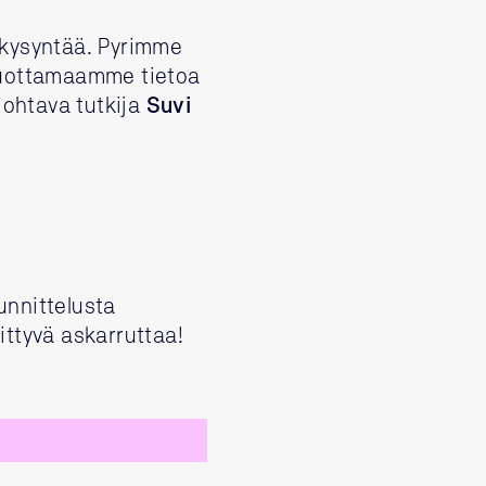
i kysyntää. Pyrimme
tuottamaamme tietoa
johtava tutkija
Suvi
unnittelusta
ittyvä askarruttaa!