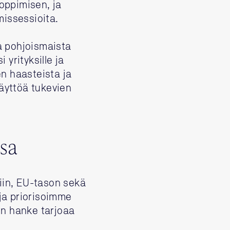
oppimisen, ja
missessioita.
a pohjoismaista
 yrityksille ja
en haasteista ja
äyttöä tukevien
sa
siin, EU-tason sekä
ja priorisoimme
in hanke tarjoaa