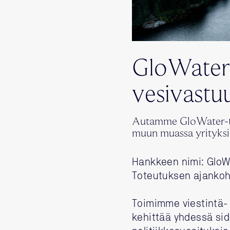
GloWater-
vesivastu
Autamme GloWater-tut
muun muassa yrityksil
Hankkeen nimi: GloW
Toteutuksen ajankoh
Toimimme viestintä-
kehittää yhdessä sid