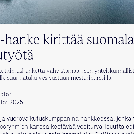
hanke kirittää suomala
utyötä
kimushanketta vahvistamaan sen yhteiskunnallist
le suunnatulla vesivastuun mestarikurssilla.
ater
ta: 2025–
 ja vuorovaikutuskumppanina hankkeessa, jonka 
osryhmien kanssa kestävää vesiturvallisuutta ed