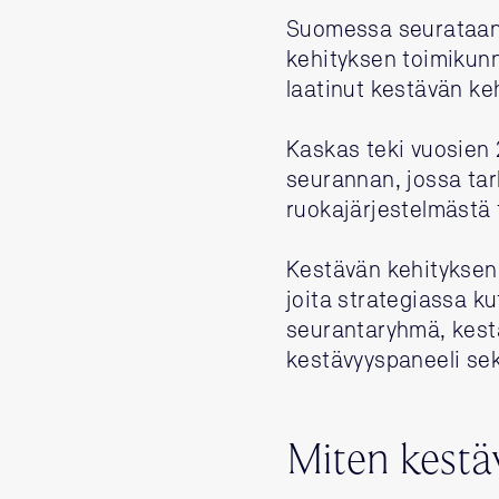
Suomessa seurataan
kehityksen toimikunn
laatinut kestävän k
Kaskas teki vuosien
seurannan, jossa tark
ruokajärjestelmästä 
Kestävän kehityksen 
joita strategiassa k
seurantaryhmä, kest
kestävyyspaneeli s
Miten kestä