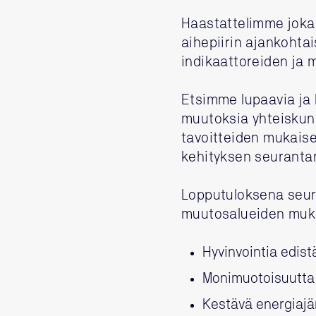
Haastattelimme jokai
aihepiirin ajankohta
indikaattoreiden ja 
Etsimme lupaavia ja h
muutoksia yhteiskunn
tavoitteiden mukais
kehityksen seuranta
Lopputuloksena seura
muutosalueiden muka
Hyvinvointia edist
Monimuotoisuutta j
Kestävä energiajä