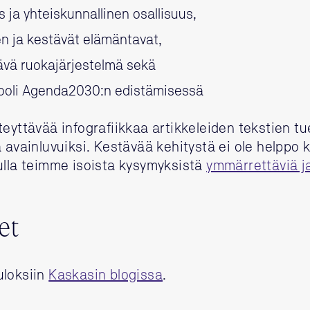
s ja yhteiskunnallinen osallisuus,
en ja kestävät elämäntavat,
tävä ruokajärjestelmä sekä
rooli Agenda2030:n edistämisessä
teyttävää infografiikkaa artikkeleiden tekstien 
 avainluvuiksi. Kestävää kehitystä ei ole helppo k
ulla teimme isoista kysymyksistä
ymmärrettäviä j
et
uloksiin
Kaskasin blogissa
.