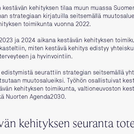
 kestävän kehityksen tilaa muun muassa Suome
an strategiaan kirjatuilla seitsemällä muutosalue
ehityksen toimikunta vuonna 2022.
 2023 ja 2024 aikana kestävän kehityksen toimik
asteltiin, miten kestävä kehitys edistyy yhteiskun
terveyteen ja hyvinvointiin.
edistymistä seurattiin strategian seitsemällä yh
utsutaan muutosalueiksi. Työhön osallistuivat ke
ävän kehityksen toimikunta, valtioneuvoston kes
ekä Nuorten Agenda2030.
vän kehityksen seuranta tote