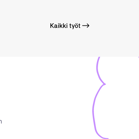
Kaikki työt
m