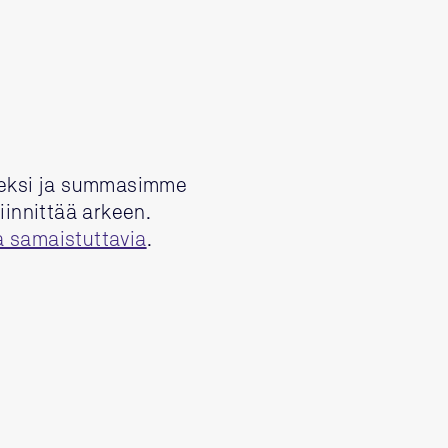
tueksi ja summasimme
iinnittää arkeen.
a samaistuttavia
.