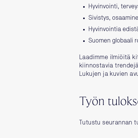
Hyvinvointi, tervey
Sivistys, osaamin
Hyvinvointia edis
Suomen globaali 
Laadimme ilmiöitä ki
kiinnostavia trendejä
Lukujen ja kuvien av
Työn tuloks
Tutustu seurannan t