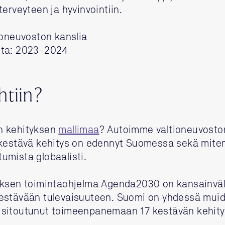
terveyteen ja hyvinvointiin.
ioneuvoston kanslia
hta: 2023–2024
htiin?
n kehityksen
mallimaa
? Autoimme valtioneuvosto
 kestävä kehitys on edennyt Suomessa sekä mite
umista globaalisti.
yksen toimintaohjelma Agenda2030 on kansainväl
estävään tulevaisuuteen. Suomi on yhdessä mui
sitoutunut toimeenpanemaan 17 kestävän kehity