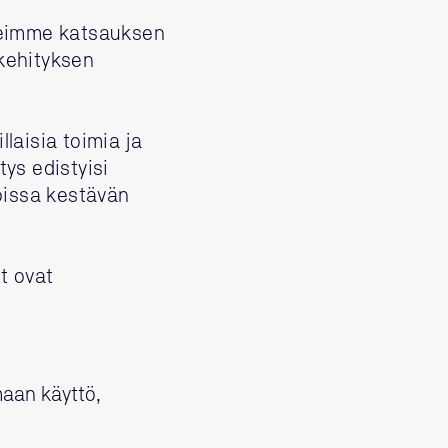
 teimme katsauksen
 kehityksen
laisia toimia ja
ys edistyisi
oissa kestävän
t ovat
 maan käyttö,