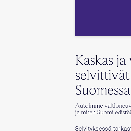
Kaskas ja
selvittivä
Suomessa
Autoimme valtioneuvo
ja miten Suomi edist
Selvityksessä tarkast