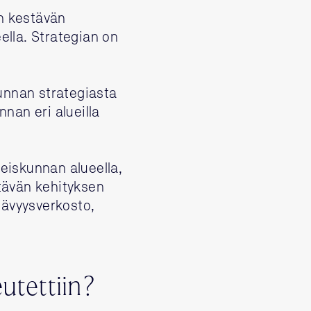
n kestävän
ella. Strategian on
unnan strategiasta
nan eri alueilla
teiskunnan alueella,
stävän kehityksen
tävyysverkosto,
utettiin?