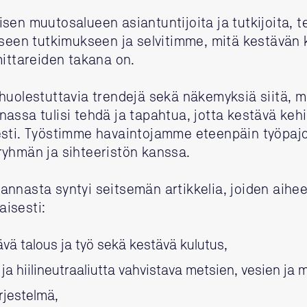
sen muutosalueen asiantuntijoita ja tutkijoita,
iseen tutkimukseen ja selvitimme, mitä kestävän
mittareiden takana on.
uolestuttavia trendejä sekä näkemyksiä siitä, mil
assa tulisi tehdä ja tapahtua, jotta kestävä kehit
esti. Työstimme havaintojamme eteenpäin työpaj
ryhmän ja sihteeristön kanssa.
nnasta syntyi seitsemän artikkelia, joiden aihee
isesti:
ävä talous ja työ sekä kestävä kulutus,
a hiilineutraaliutta vahvistava metsien, vesien ja
rjestelmä,