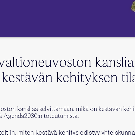
 valtioneuvoston kanslia
t kestävän kehityksen til
ston kansliaa selvittämään, mikä on kestävän kehi
ää Agenda2030:n toteutumista.
eltiin, miten kestävä kehitys edistyy yhteiskunnan