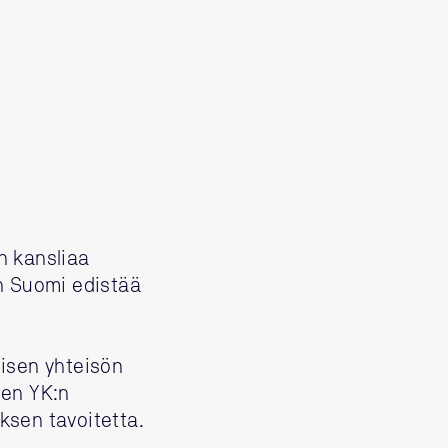
n kansliaa
n Suomi edistää
isen yhteisön
den YK:n
ksen tavoitetta.