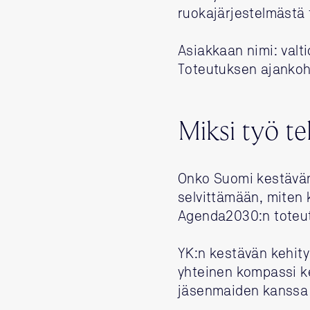
ruokajärjestelmästä 
Asiakkaan nimi: valt
Toteutuksen ajanko
Miksi työ te
Onko Suomi kestävä
selvittämään, miten
Agenda2030:n toteut
YK:n kestävän kehit
yhteinen kompassi k
jäsenmaiden kanssa 