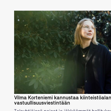
LUE LISÄÄ
Vilma Korteniemi kannustaa kiinteistöalan
vastuullisuusviestintään