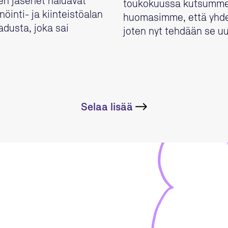
sen jäsenet haluavat
toukokuussa kutsumme
inti- ja kiinteistöalan
huomasimme, että yhde
adusta, joka sai
joten nyt tehdään se u
Selaa lisää