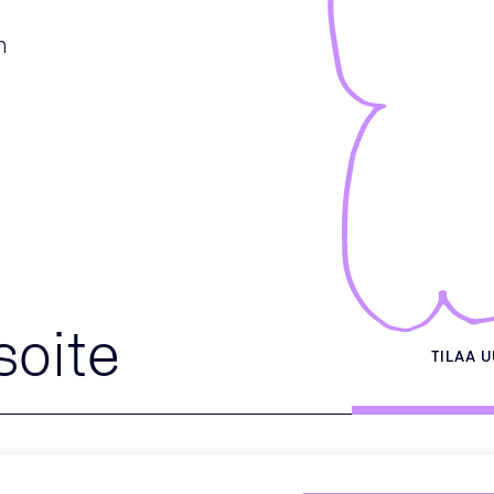
m
TILAA 