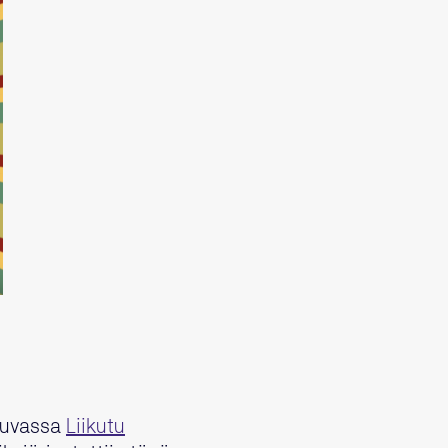
utuvassa
Liikutu