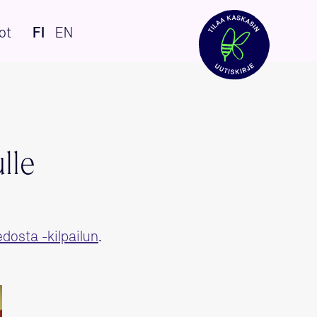
ot
FI
EN
lle
edosta -kilpailun
.