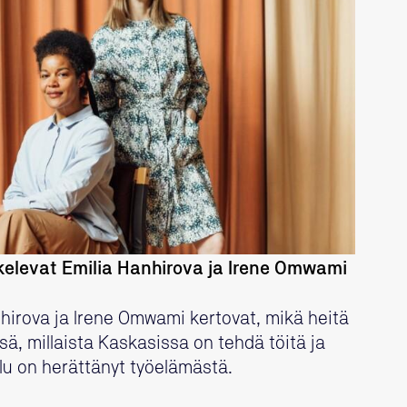
LUE LISÄÄ
kelevat Emilia Hanhirova ja Irene Omwami
anhirova ja Irene Omwami kertovat, mikä heitä
ä, millaista Kaskasissa on tehdä töitä ja
elu on herättänyt työelämästä.