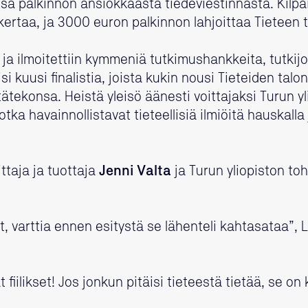
 palkinnon ansiokkaasta tiedeviestinnästä. Kilpail
rtaa, ja 3000 euron palkinnon lahjoittaa Tieteen t
i ja ilmoitettiin kymmeniä tutkimushankkeita, tutkijo
si kuusi finalistia, joista kukin nousi Tieteiden tal
tätekonsa. Heistä yleisö äänesti voittajaksi Turun y
tka havainnollistavat tieteellisiä ilmiöitä hauskalla 
ittaja ja tuottaja
Jenni Valta
ja Turun yliopiston to
?
ut, varttia ennen esitystä se lähenteli kahtasataa
t fiilikset! Jos jonkun pitäisi tieteestä tietää, se o