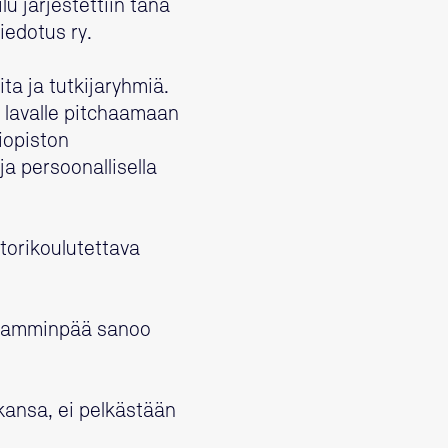
u järjestettiin tänä
iedotus ry.
ita ja tutkijaryhmiä.
on lavalle pitchaamaan
liopiston
ja persoonallisella
htorikoulutettava
”, Lamminpää sanoo
n kansa, ei pelkästään