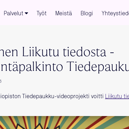
Palvelut
Työt
Meistä
Blogi
Yhteystied
en Liikutu tiedosta -
tintäpalkinto Tiedepauku
6
liopiston Tiedepaukku-videoprojekti voitti
Liikutu ti