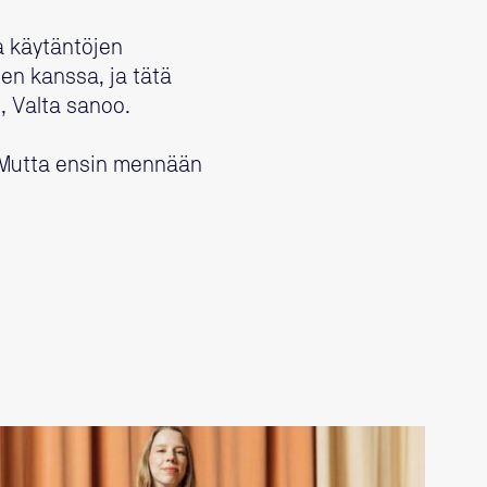
a käytäntöjen
ien kanssa, ja tätä
, Valta sanoo.
. Mutta ensin mennään