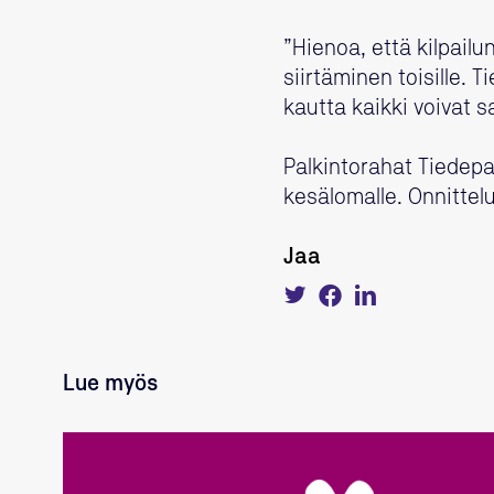
”Hienoa, että kilpail
siirtäminen toisille. 
kautta kaikki voivat 
Palkintorahat Tiedep
kesälomalle. Onnittelut
Jaa
Tweet
Share
Share
about
on
on
this
Facebook
LinkedIn
on
Twitter
Lue myös