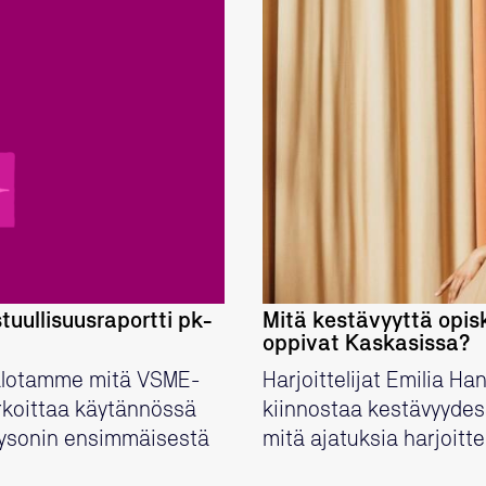
tuullisuusraportti pk-
Mitä kestävyyttä opis
oppivat Kaskasissa?
alotamme mitä VSME-
Harjoittelijat Emilia H
rkoittaa käytännössä
kiinnostaa kestävyydess
laysonin ensimmäisestä
mitä ajatuksia harjoitt