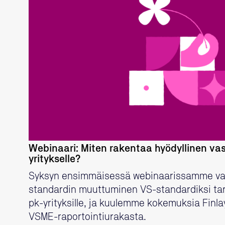
LUE LISÄÄ
Webinaari: Miten rakentaa hyödyllinen vas
yritykselle?
Syksyn ensimmäisessä webinaarissamme v
standardin muuttuminen VS-standardiksi ta
pk-yrityksille, ja kuulemme kokemuksia Fin
VSME-raportointiurakasta.