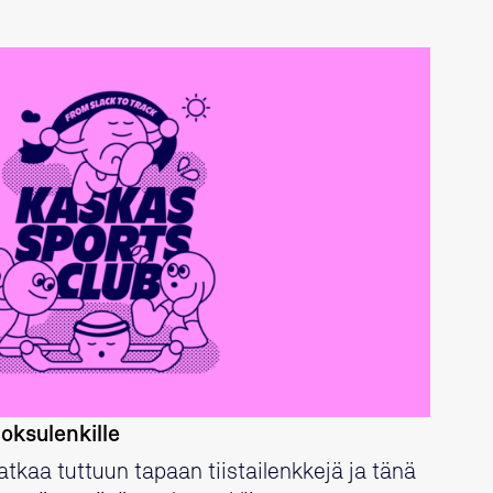
LUE LISÄÄ
oksulenkille
tkaa tuttuun tapaan tiistailenkkejä ja tänä