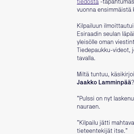
tiedosta
-tapahtumassa
vuonna ensimmäistä ke
Kilpailuun ilmoittautu
Esiraadin seulan läpäi
yleisölle oman viestin
Tiedepaukku-videot, jo
tavalla.
Miltä tuntuu, käsikirjo
Jaakko Lamminpää
”Pulssi on nyt lasken
nauraen.
”Kilpailu jätti mahtava
tieteentekijät itse.”