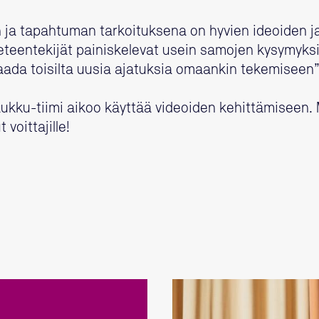
un ja tapahtuman tarkoituksena on hyvien ideoiden j
Tieteentekijät painiskelevat usein samojen kysymyks
saada toisilta uusia ajatuksia omaankin tekemiseen”
aukku-tiimi aikoo käyttää videoiden kehittämiseen
 voittajille!