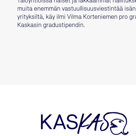
Taloyhtiöissä naiset ja iäkkäämmät hallituk
muita enemmän vastuullisuusviestintää isännö
yrityksiltä, käy ilmi Vilma Korteniemen pro gr
Kaskasin gradustipendin.