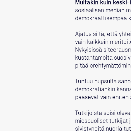
Muitakin kuin keski-
sosiaalisen median my
demokraattisempaa ku
Ajatus siitä, että yh
vain kaikkein meritoi
Nykyisissä siteerausmä
kustantamoita suosivi
pitää erehtymättöminä
Tuntuu hupsulta sanoa
demokratiankin kannal
pääsevät vain eniten a
Tutkijoista soisi ole
miespuoliset tutkijat j
sivistyneitä nuoria tu