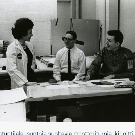
untijalausuntoja suoltavia moottoriturpia, kirjoitti 