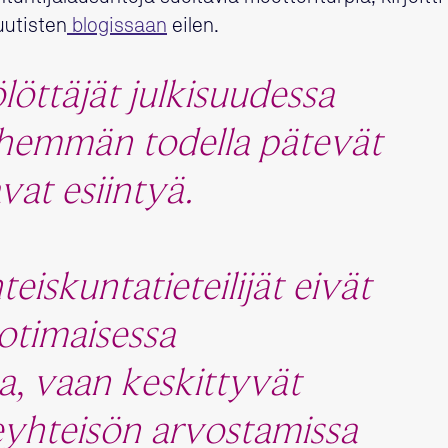
utisten
blogissaan
eilen.
ttäjät julkisuudessa
vähemmän todella pätevät
avat esiintyä.
iskuntatieteilijät eivät
otimaisessa
a, vaan keskittyvät
eyhteisön arvostamissa