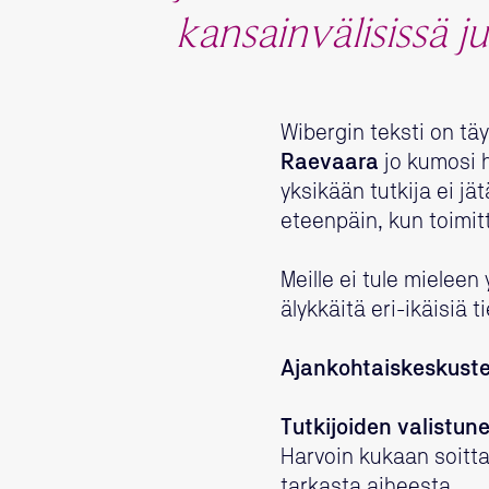
kansainvälisissä ju
Wibergin teksti on täy
Raevaara
jo kumosi
yksikään tutkija ei j
eteenpäin, kun toimitt
Meille ei tule mielee
älykkäitä eri-ikäisiä
Ajankohtaiskeskustel
Tutkijoiden valistun
Harvoin kukaan soittaa
tarkasta aiheesta.