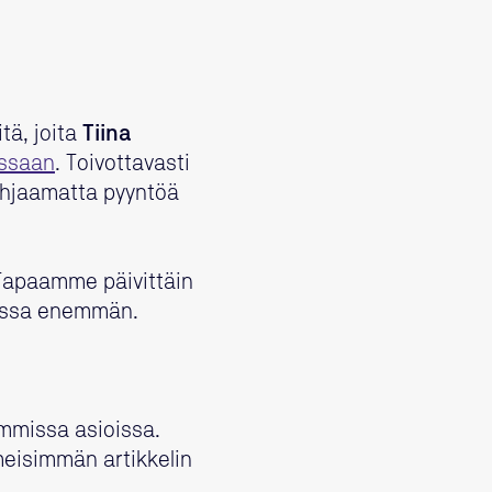
tä, joita
Tiina
issaan
. Toivottavasti
 ohjaamatta pyyntöä
. Tapaamme päivittäin
diassa enemmän.
immissa asioissa.
imeisimmän artikkelin