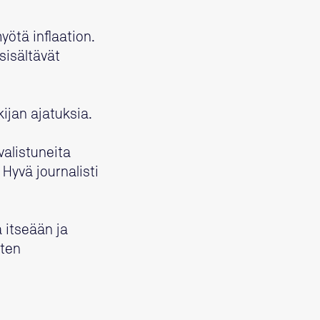
ötä inflaation.
sisältävät
kijan ajatuksia.
valistuneita
 Hyvä journalisti
 itseään ja
uten