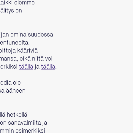
kaikki olemme
älitys on
tkijan ominaisuudessa
hentuneelta.
oittoja kääriviä
ansa, eikä niitä voi
merkiksi
täällä
ja
täällä
.
edia ole
ssa ääneen
lä hetkellä
ljon sanavalmiita ja
vemmin esimerkiksi