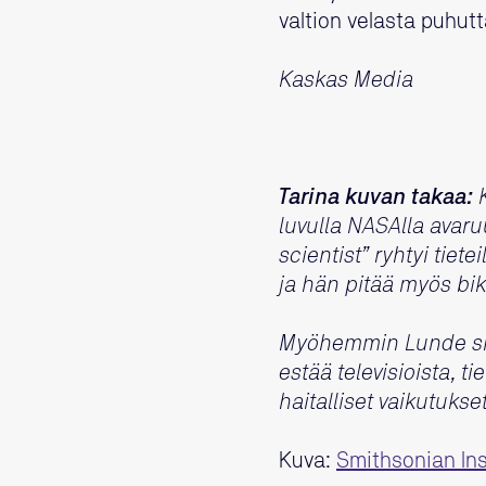
valtion velasta puhut
Kaskas Media
Tarina kuvan takaa:
K
luvulla NASAlla avaru
scientist” ryhtyi tiet
ja hän pitää myös bi
Myöhemmin Lunde siirt
estää televisioista, t
haitalliset vaikutukset
Kuva:
Smithsonian Ins