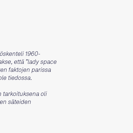
yöskenteli 1960-
akse, että ”lady space
sten faktojen parissa
ole tiedossa.
 tarkoituksena oli
sten säteiden