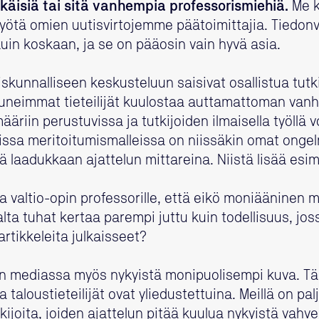
ikäisiä tai sitä vanhempia professorismiehiä.
Me 
ötä omien uutisvirtojemme päätoimittajia. Tiedonv
in koskaan, ja se on pääosin vain hyvä asia.
teiskunnalliseen keskusteluun saisivat osallistua tu
tuneimmat tieteilijät kuulostaa auttamattoman van
äriin perustuvissa ja tutkijoiden ilmaisella työllä v
ssa meritoitumismalleissa on niissäkin omat ongelm
 laadukkaan ajattelun mittareina. Niistä lisää esi
 valtio-opin professorille, että eikö moniääninen m
ta tuhat kertaa parempi juttu kuin todellisuus, jo
rtikkeleita julkaisseet?
van mediassa myös nykyistä monipuolisempi kuva. Täl
a taloustieteilijät ovat yliedustettuina. Meillä on pa
tkijoita, joiden ajattelun pitää kuulua nykyistä vah