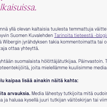
lkaisuissa.
nnä yllä olevan kaltaisia tuulesta temmattuja väittei
 hyvin Suomen Kuvalehden
Tarinoita tieteestä -blog
ätä Wibergin jyrähdyksen takia kommentoimatta tai
aja ottaa yhteyttä.
n yhtään suomalaista hölöttäjätutkijaa. Päinvastoin
 tieteentekijöitä, joita mielellämme kuulisimme me
u kaipaa lisää ainakin näitä kahta:
eita arvauksia.
Media lähestyy tutkijoita mitä oudo
 ja haluaa kysellä juuri tutkijan väitöskirjan tai vi