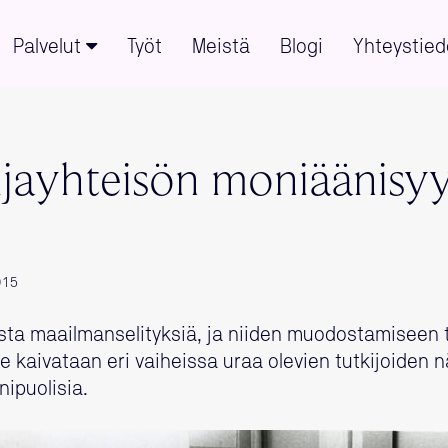
Palvelut
Työt
Meistä
Blogi
Yhteystied
ijayhteisön moniäänisy
015
sta maailmanselityksiä, ja niiden muodostamiseen ta
le kaivataan eri vaiheissa uraa olevien tutkijoiden 
nipuolisia.