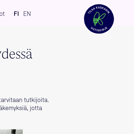
ot
FI
EN
ydessä
rvitaan tutkijoita.
näkemyksiä, jotta