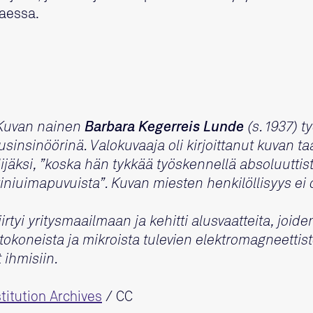
taessa.
uvan nainen
Barbara Kegerreis Lunde
(s. 1937) t
usinsinöörinä. Valokuvaaja oli kirjoittanut kuvan ta
eilijäksi, ”koska hän tykkää työskennellä absoluutti
kiniuimapuvuista”.
Kuvan miesten henkilöllisyys ei 
yi yritysmaailmaan ja kehitti alusvaatteita, joiden
ietokoneista ja mikroista tulevien elektromagneetti
 ihmisiin.
titution Archives
/ CC