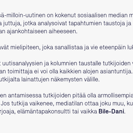
ä-milloin-uutinen on kokenut sosiaalisen median my
 juttuja, jotka analysoivat tapahtumien taustoja ja 
an ajankohtaiseen aiheeseen.
ävät mielipiteen, joka sanallistaa ja vie eteenpäin lu
t uutisanalyysien ja kolumnien taustalle tutkijoiden 
 toimittaja ei voi olla kaikkien alojen asiantuntija.
tkijalta lainattujen näkemysten välille.
en antamisessa tutkijoiden pitää olla armollisempia
 Jos tutkija vaikenee, mediatilan ottaa joku muu, k
rjoaja, elämäntapakonsultti tai vaikka
Bile-Dani
.