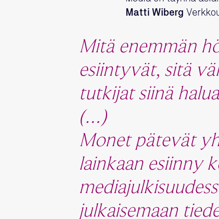
Matti Wiberg
Verkkou
Mitä enemmän hölö
esiintyvät, sitä 
tutkijat siinä halu
(…)
Monet pätevät yhte
lainkaan esiinny k
mediajulkisuudess
julkaisemaan tied