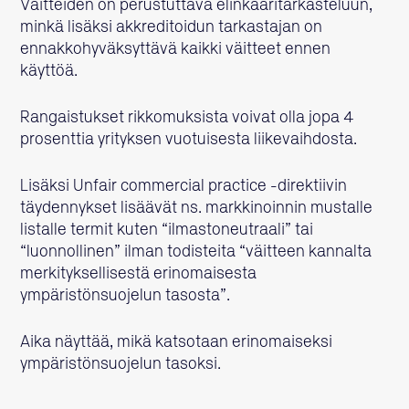
Väitteiden on perustuttava elinkaaritarkasteluun,
minkä lisäksi akkreditoidun tarkastajan on
ennakkohyväksyttävä kaikki väitteet ennen
käyttöä.
Rangaistukset rikkomuksista voivat olla jopa 4
prosenttia yrityksen vuotuisesta liikevaihdosta.
Lisäksi Unfair commercial practice -direktiivin
täydennykset lisäävät ns. markkinoinnin mustalle
listalle termit kuten “ilmastoneutraali” tai
“luonnollinen” ilman todisteita “väitteen kannalta
merkityksellisestä erinomaisesta
ympäristönsuojelun tasosta”.
Aika näyttää, mikä katsotaan erinomaiseksi
ympäristönsuojelun tasoksi.