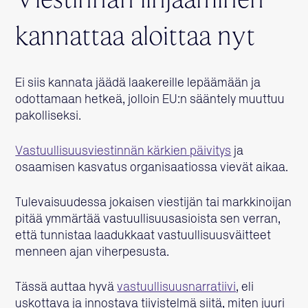
Viestinnän linjaaminen
kannattaa aloittaa nyt
Ei siis kannata jäädä laakereille lepäämään ja
odottamaan hetkeä, jolloin EU:n sääntely muuttuu
pakolliseksi.
Vastuullisuusviestinnän kärkien päivitys
ja
osaamisen kasvatus organisaatiossa vievät aikaa.
Tulevaisuudessa jokaisen viestijän tai markkinoijan
pitää ymmärtää vastuullisuusasioista sen verran,
että tunnistaa laadukkaat vastuullisuusväitteet
menneen ajan viherpesusta.
Tässä auttaa hyvä
vastuullisuusnarratiivi
, eli
uskottava ja innostava tiivistelmä siitä, miten juuri