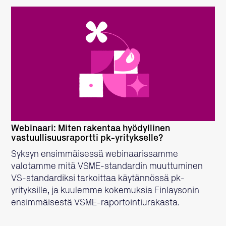
LUE LISÄÄ
Webinaari: Miten rakentaa hyödyllinen
vastuullisuusraportti pk-yritykselle?
Syksyn ensimmäisessä webinaarissamme
valotamme mitä VSME-standardin muuttuminen
VS-standardiksi tarkoittaa käytännössä pk-
yrityksille, ja kuulemme kokemuksia Finlaysonin
ensimmäisestä VSME-raportointiurakasta.