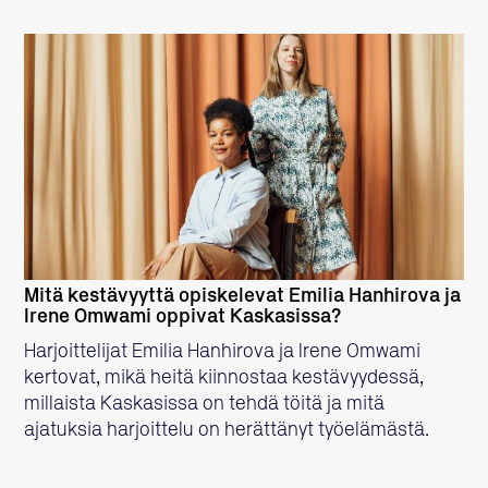
LUE LISÄÄ
Mitä kestävyyttä opiskelevat Emilia Hanhirova ja
Irene Omwami oppivat Kaskasissa?
Harjoittelijat Emilia Hanhirova ja Irene Omwami
kertovat, mikä heitä kiinnostaa kestävyydessä,
millaista Kaskasissa on tehdä töitä ja mitä
ajatuksia harjoittelu on herättänyt työelämästä.