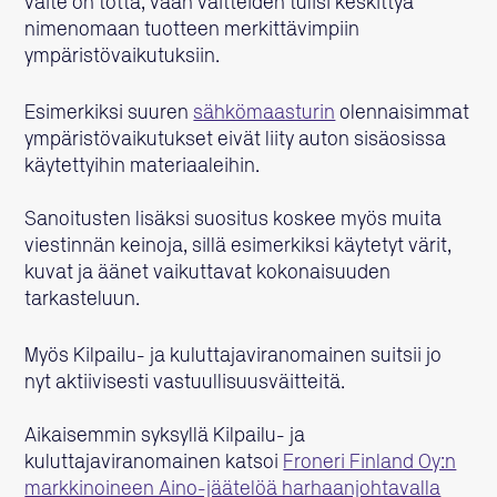
väite on totta, vaan väitteiden tulisi keskittyä
nimenomaan tuotteen merkittävimpiin
ympäristövaikutuksiin.
Esimerkiksi suuren
sähkömaasturin
olennaisimmat
ympäristövaikutukset eivät liity auton sisäosissa
käytettyihin materiaaleihin.
Sanoitusten lisäksi suositus koskee myös muita
viestinnän keinoja, sillä esimerkiksi käytetyt värit,
kuvat ja äänet vaikuttavat kokonaisuuden
tarkasteluun.
Myös Kilpailu- ja kuluttajaviranomainen suitsii jo
nyt aktiivisesti vastuullisuusväitteitä.
Aikaisemmin syksyllä Kilpailu- ja
kuluttajaviranomainen katsoi
Froneri Finland Oy:n
markkinoineen Aino-jäätelöä harhaanjohtavalla