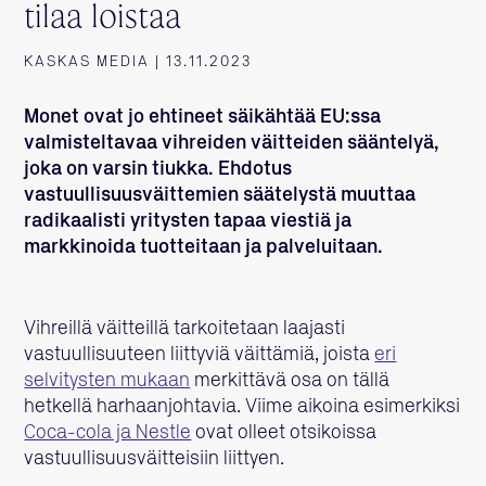
tilaa loistaa
KASKAS MEDIA | 13.11.2023
Monet ovat jo ehtineet säikähtää EU:ssa
valmisteltavaa vihreiden väitteiden sääntelyä,
joka on varsin tiukka. Ehdotus
vastuullisuusväittemien säätelystä muuttaa
radikaalisti yritysten tapaa viestiä ja
markkinoida tuotteitaan ja palveluitaan.
Vihreillä väitteillä tarkoitetaan laajasti
vastuullisuuteen liittyviä väittämiä, joista
eri
selvitysten mukaan
merkittävä osa on tällä
hetkellä harhaanjohtavia. Viime aikoina esimerkiksi
Coca-cola ja Nestle
ovat olleet otsikoissa
vastuullisuusväitteisiin liittyen.