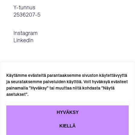
Y-tunnus
2536207-5
Instagram
LinkedIn
Käytämme evästeitä parantaaksemme sivuston käytettävyyttä
ja seurataksemme palveluiden käyttöä. Voit hyväksyä evästeet
painamalla ”Hyväksy” tai muuttaa niitä kohdasta ”Näytä
TILAA UUTISKIRJE →
asetukset”.
HYVÄKSY
KIELLÄ