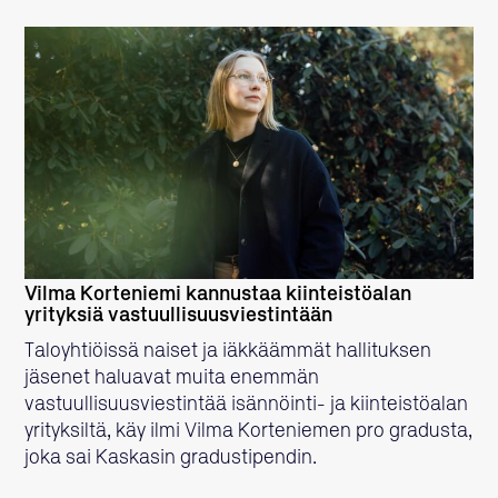
LUE LISÄÄ
Vilma Korteniemi kannustaa kiinteistöalan
yrityksiä vastuullisuusviestintään
Taloyhtiöissä naiset ja iäkkäämmät hallituksen
jäsenet haluavat muita enemmän
vastuullisuusviestintää isännöinti- ja kiinteistöalan
yrityksiltä, käy ilmi Vilma Korteniemen pro gradusta,
joka sai Kaskasin gradustipendin.