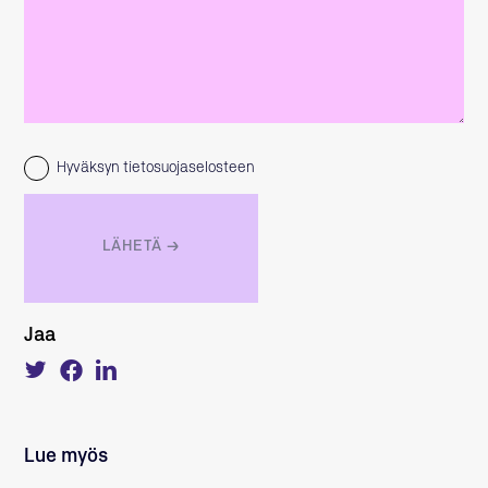
Hyväksyn tietosuojaselosteen
Jaa
Tweet
Share
Share
about
on
on
this
Facebook
LinkedIn
on
Twitter
Lue myös