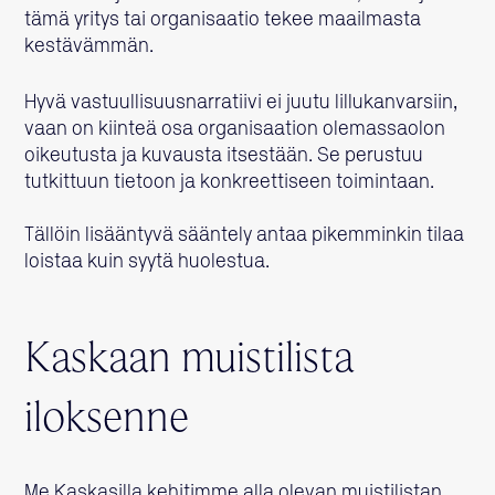
tämä yritys tai organisaatio tekee maailmasta
kestävämmän.
Hyvä vastuullisuusnarratiivi ei juutu lillukanvarsiin,
vaan on kiinteä osa organisaation olemassaolon
oikeutusta ja kuvausta itsestään. Se perustuu
tutkittuun tietoon ja konkreettiseen toimintaan.
Tällöin lisääntyvä sääntely antaa pikemminkin tilaa
loistaa kuin syytä huolestua.
Kaskaan muistilista
iloksenne
Me Kaskasilla kehitimme alla olevan muistilistan,