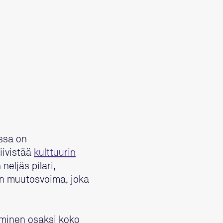
essa on
iivistää
kulttuurin
neljäs pilari,
nen muutosvoima, joka
äminen osaksi koko