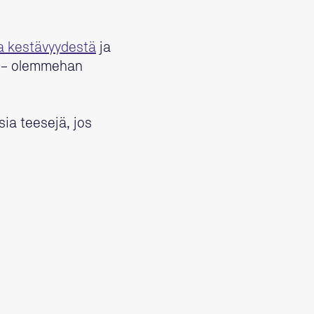
ta kestävyydestä
ja
 – olemmehan
sia teesejä, jos