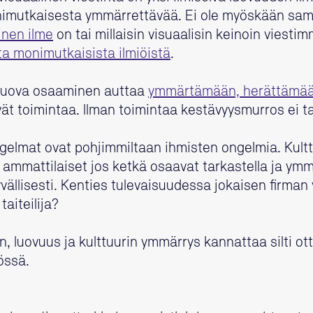
mutkaisesta ymmärrettävää. Ei ole myöskään sama
inen ilme
on tai millaisin visuaalisin keinoin viesti
ta monimutkaisista ilmiöistä
.
i luova osaaminen auttaa
ymmärtämään, herättämää
ävät toimintaa. Ilman toimintaa kestävyysmurros ei 
gelmat ovat pohjimmiltaan ihmisten ongelmia. Kulttu
 ammattilaiset jos ketkä osaavat tarkastella ja ym
 syvällisesti. Kenties tulevaisuudessa jokaisen firm
taiteilija?
n, luovuus ja kulttuurin ymmärrys kannattaa silti o
össä.