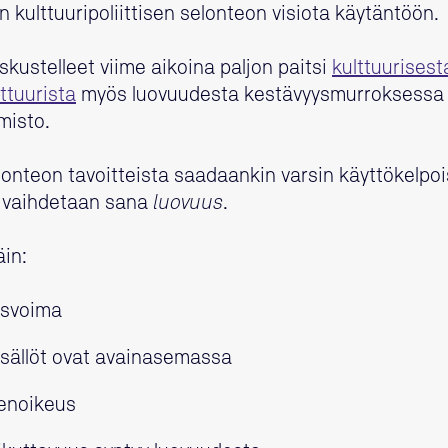
n kulttuuripoliittisen selonteon visiota käytäntöön.
kustelleet viime aikoina paljon paitsi
kulttuurises
ttuurista
myös luovuudesta kestävyysmurroksessa
misto.
elonteon tavoitteista saadaankin varsin käyttökelpoi
le vaihdetaan sana
luovuus
.
äin:
osvoima
sisällöt ovat avainasemassa
senoikeus