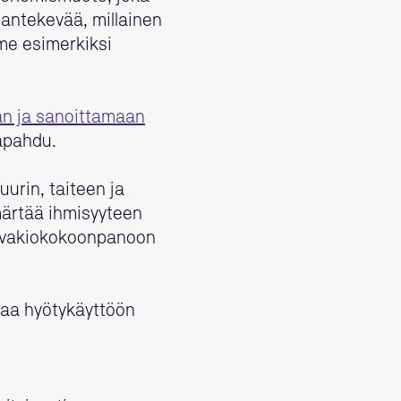
ntekevää, millainen
mme esimerkiksi
n ja sanoittamaan
tapahdu.
urin, taiteen ja
märtää ihmisyyteen
an vakiokokoonpanoon
ttaa hyötykäyttöön