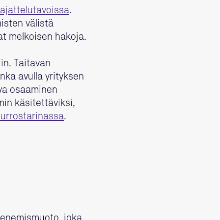
ajattelutavoissa
.
isten välistä
vat melkoisen hakoja.
in. Taitavan
onka avulla yrityksen
ova osaaminen
n käsitettäviksi,
urrostarinassa
.
ilmenemismuoto, joka