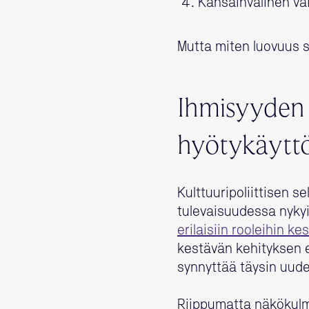
Kansainvälinen va
Mutta miten luovuus s
Ihmisyyden 
hyötykäytt
Kulttuuripoliittisen 
tulevaisuudessa nykyi
erilaisiin rooleihin 
kestävän kehityksen e
synnyttää täysin uud
Riippumatta näkökulm