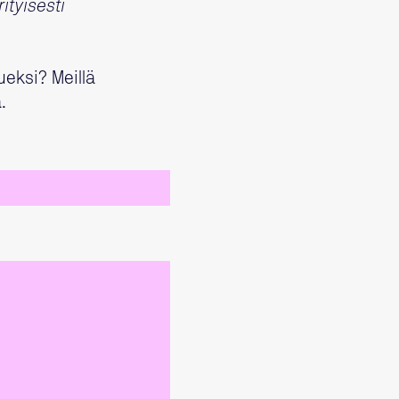
ityisesti
ueksi? Meillä
.