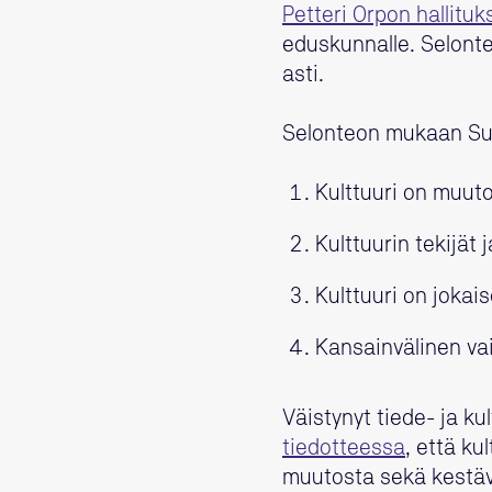
Petteri Orpon hallituk
eduskunnalle. Selonte
asti.
Selonteon mukaan Suom
Kulttuuri on muut
Kulttuurin tekijät
Kulttuuri on jokai
Kansainvälinen vai
Väistynyt tiede- ja ku
tiedotteessa
, että ku
muutosta sekä kestäv