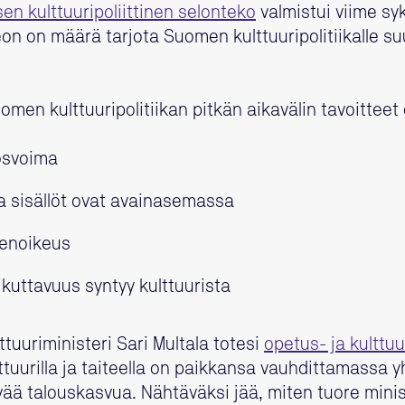
sen kulttuuripoliittinen selonteko
valmistui viime syk
on on määrä tarjota Suomen kulttuuripolitiikalle 
en kulttuuripolitiikan pitkän aikavälin tavoitteet
osvoima
 ja sisällöt ovat avainasemassa
senoikeus
kuttavuus syntyy kulttuurista
lttuuriministeri Sari Multala totesi
opetus- ja kulttuu
lttuurilla ja taiteella on paikkansa vauhdittamassa y
ää talouskasvua. Nähtäväksi jää, miten tuore minis