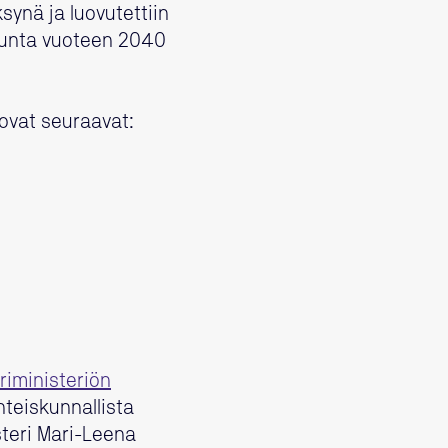
synä ja luovutettiin
suunta vuoteen 2040
 ovat seuraavat:
riministeriön
hteiskunnallista
teri Mari-Leena