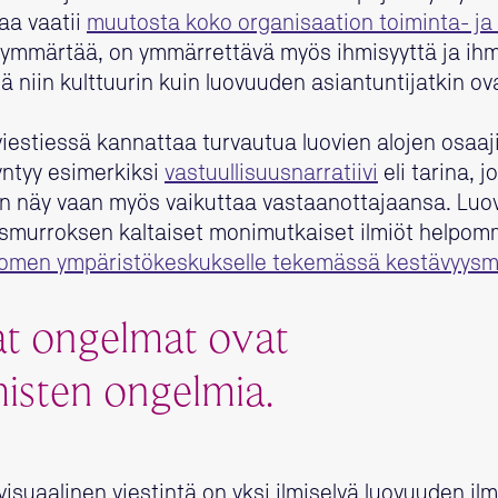
aa vaatii
muutosta koko organisaation toiminta- ja 
i ymmärtää, on ymmärrettävä myös ihmisyyttä ja ihm
ä niin kulttuurin kuin luovuuden asiantuntijatkin o
viestiessä kannattaa turvautua luovien alojen osaaji
syntyy esimerkiksi
vastuullisuusnarratiivi
eli tarina, j
aan näy vaan myös vaikuttaa vastaanottajaansa. Lu
smurroksen kaltaiset monimutkaiset ilmiöt helpommi
omen ympäristökeskukselle tekemässä kestävyysm
at ongelmat ovat
isten ongelmia.
 visuaalinen viestintä on yksi ilmiselvä luovuuden 