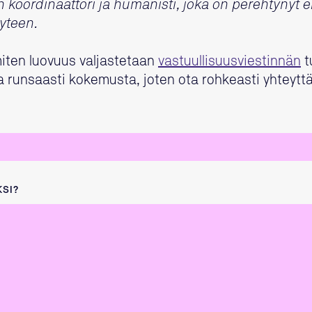
n koordinaattori ja humanisti, joka on perehtynyt er
yteen.
iten luovuus valjastetaan
vastuullisuusviestinnän
t
a runsaasti kokemusta, joten ota rohkeasti yhteyttä
KSI?