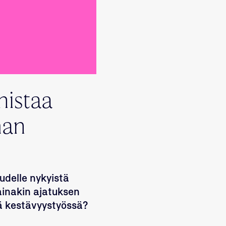
nistaa
man
uudelle nykyistä
ainakin ajatuksen
iä kestävyystyössä?