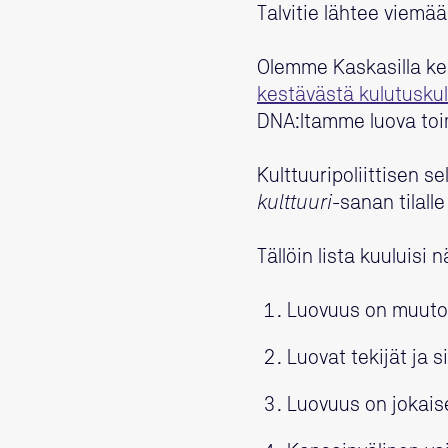
Talvitie lähtee viemää
Olemme Kaskasilla kes
kestävästä kulutuskul
DNA:ltamme luova toi
Kulttuuripoliittisen s
kulttuuri
-sanan tilal
Tällöin lista kuuluisi n
Luovuus on muut
Luovat tekijät ja 
Luovuus on jokai