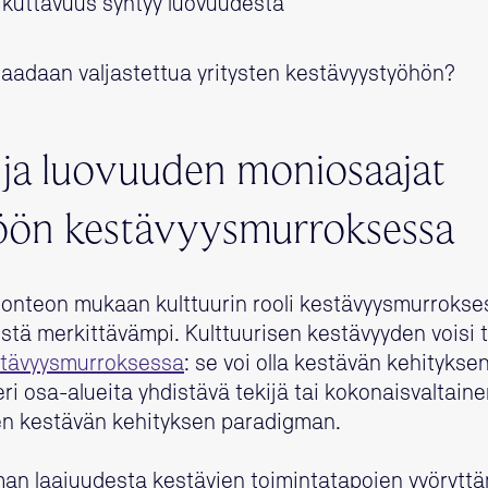
ikuttavuus syntyy luovuudesta
aadaan valjastettua yritysten kestävyystyöhön?
ja luovuuden moniosaajat
öön kestävyysmurroksessa
selonteon mukaan kulttuurin rooli kestävyysmurroks
stä merkittävämpi. Kulttuurisen kestävyyden voisi t
kestävyysmurroksessa
: se voi olla kestävän kehityksen 
ri osa-alueita yhdistävä tekijä tai kokonaisvaltai
en kestävän kehityksen paradigman.
an laajuudesta kestävien toimintatapojen vyörytt