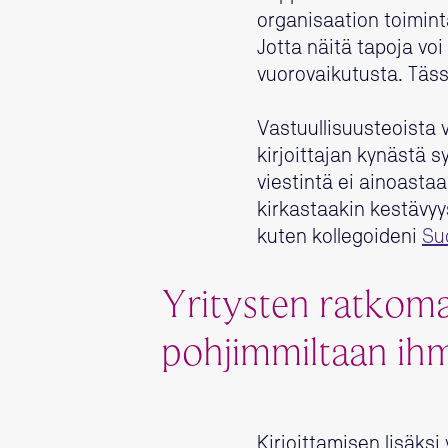
organisaation toimint
Jotta näitä tapoja vo
vuorovaikutusta. Täss
Vastuullisuusteoista 
kirjoittajan kynästä 
viestintä ei ainoast
kirkastaakin kestävyy
kuten kollegoideni
Su
Yritysten ratkom
pohjimmiltaan ihm
Kirjoittamisen lisäksi