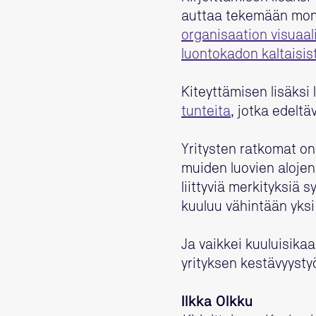
auttaa tekemään moni
organisaation visuaal
luontokadon kaltaisis
Kiteyttämisen lisäks
tunteita
, jotka edelt
Yritysten ratkomat on
muiden luovien alojen
liittyviä merkityksiä
kuuluu vähintään yksi 
Ja vaikkei kuuluisikaa
yrityksen kestävyysty
Ilkka Olkku