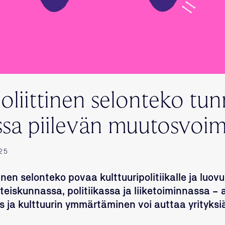
oliittinen selonteko tun
sa piilevän muutosvoi
25
tinen selonteko povaa kulttuuripolitiikalle ja luov
eiskunnassa, politiikassa ja liiketoiminnassa – 
us ja kulttuurin ymmärtäminen voi auttaa yrityks