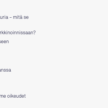
uria – mitä se
rkkinoinnissaan?
kseen
kanssa
mme oikeudet