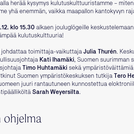
malla herää kysymys kulutuskulttuuristamme – miten 
e yhä enemmän, vaikka maapallon kantokyvyn raj
.12. klo 15.30
alkaen jouluglögeille keskustelemaan s
ämpää kulutuskulttuuria!
johdattaa toimittaja-vaikuttaja
Julia Thurén
. Kesk
ullisuusjohtaja
Kati Ihamäki
, Suomen suurimman s
sjohtaja
Timo Huhtamäki
sekä ympäristöväittämiä 
utkinut Suomen ympäristökeskuksen tutkija
Tero H
omeen juuri rantautuneen kunnostettua eloktroni
tipäälliköltä
Sarah Weyersilta
.
n ohjelma