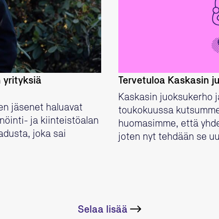
 yrityksiä
Tervetuloa Kaskasin ju
Kaskasin juoksukerho ja
sen jäsenet haluavat
toukokuussa kutsumme
inti- ja kiinteistöalan
huomasimme, että yhde
adusta, joka sai
joten nyt tehdään se u
Selaa lisää