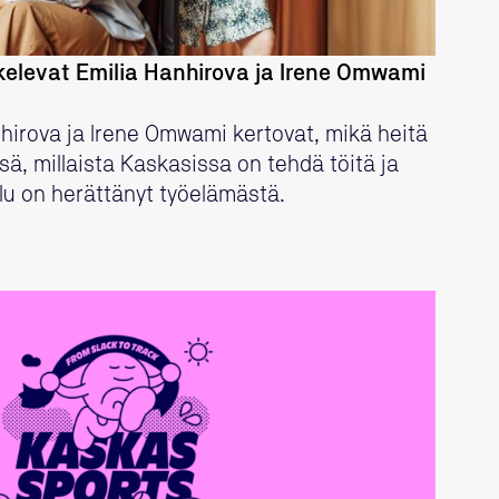
kelevat Emilia Hanhirova ja Irene Omwami
anhirova ja Irene Omwami kertovat, mikä heitä
ä, millaista Kaskasissa on tehdä töitä ja
elu on herättänyt työelämästä.
LUE LISÄÄ