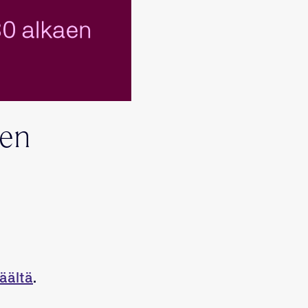
ten
täältä
.