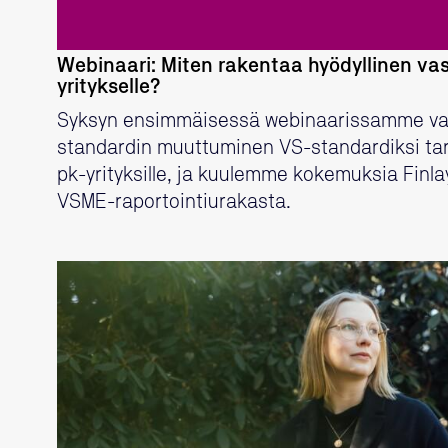
Webinaari: Miten rakentaa hyödyllinen vas
yritykselle?
Syksyn ensimmäisessä webinaarissamme v
standardin muuttuminen VS-standardiksi ta
pk-yrityksille, ja kuulemme kokemuksia Fin
VSME-raportointiurakasta.
LUE LISÄÄ