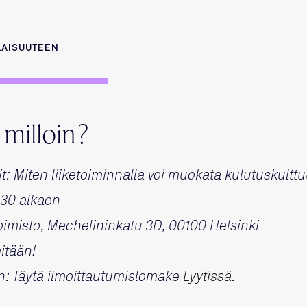
ILAISUUTEEN
 milloin?
it: Miten liiketoiminnalla voi muokata kulutuskult
5.30 alkaen
oimisto, Mechelininkatu 3D, 00100 Helsinki
itään!
n: Täytä ilmoittautumislomake
Lyytissä
.