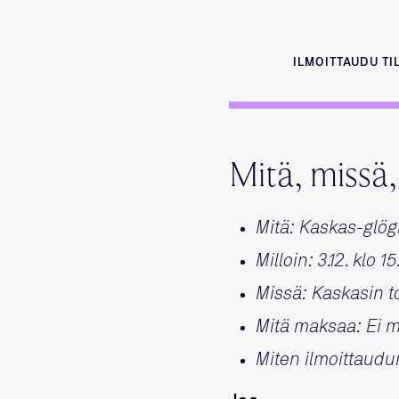
ILMOITTAUDU T
Mitä, missä,
Mitä: Kaskas-glög
Milloin: 3.12. klo 1
Missä: Kaskasin t
Mitä maksaa: Ei m
Miten ilmoittaudu