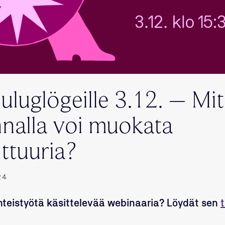
luglögeille 3.12. – Mi
innalla voi muokata
ttuuria?
24
hteistyötä käsittelevää webinaaria? Löydät sen