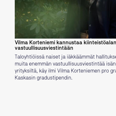
Vilma Korteniemi kannustaa kiinteistöalan
vastuullisuusviestintään
Taloyhtiöissä naiset ja iäkkäämmät hallituk
muita enemmän vastuullisuusviestintää isännö
yrityksiltä, käy ilmi Vilma Korteniemen pro gr
Kaskasin gradustipendin.