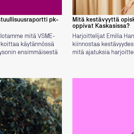
tuullisuusraportti pk-
Mitä kestävyyttä opis
oppivat Kaskasissa?
alotamme mitä VSME-
Harjoittelijat Emilia H
rkoittaa käytännössä
kiinnostaa kestävyydess
laysonin ensimmäisestä
mitä ajatuksia harjoitt