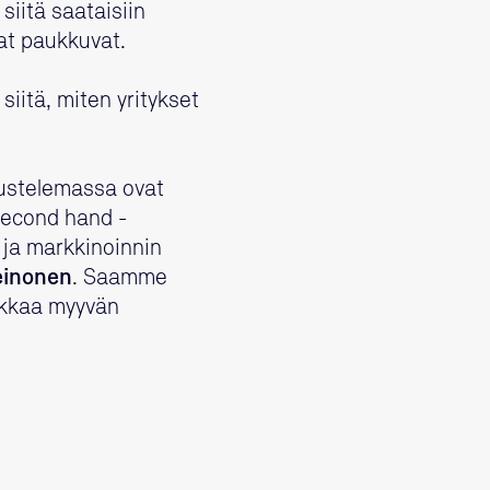
siitä saataisiin
at paukkuvat.
iitä, miten yritykset
ustelemassa ovat
econd hand -
ja markkinoinnin
einonen
. Saamme
ikkaa myyvän