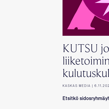
KUTSU jou
liiketoim
kulutuskul
KASKAS MEDIA | 6.11.20
Etsitkö sidosryhmäy