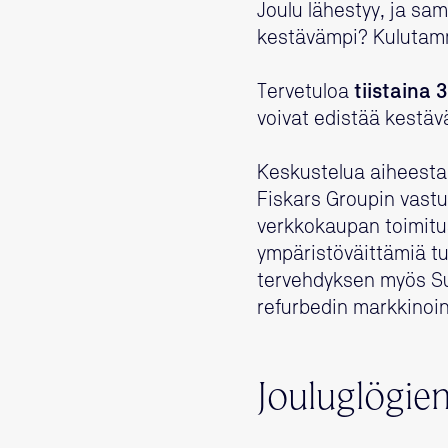
Joulu lähestyy, ja sa
kestävämpi? Kulutamm
Tervetuloa
tiistaina 3
voivat edistää kestäv
Keskustelua aiheesta 
Fiskars Groupin vastu
verkkokaupan toimitu
ympäristöväittämiä t
tervehdyksen myös Su
refurbedin markkinoin
Jouluglögie