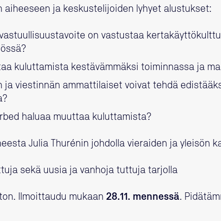
 aiheeseen ja keskustelijoiden lyhyet alustukset:
vastuullisuustavoite on vastustaa kertakäyttökulttu
nössä?
aa kuluttamista kestävämmäksi toiminnassa ja ma
n ja viestinnän ammattilaiset voivat tehdä edistää
a?
furbed haluaa muuttaa kuluttamista?
eesta Julia Thurénin johdolla vieraiden ja yleisön 
ttuja sekä uusia ja vanhoja tuttuja tarjolla
on. Ilmoittaudu mukaan
28.11. mennessä
. Pidätä