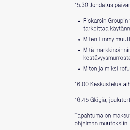
15.30 Johdatus päivän
Fiskarsin Groupin 
tarkoittaa käytän
Miten Emmy muutt
Mitä markkinoinni
kestävyysmurrost
Miten ja miksi re
16.00 Keskustelua aih
16.45 Glögiä, joulutor
Tapahtuma on maksut
ohjelman muutoksiin.